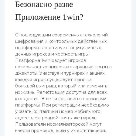
Безопасно разве
Приложение 1win?
С последующим современных технологий
шифрования и контрольных действенных,
платформа гарантирует защиту личных
данных игроков и честность игры.
Платформа 1win радует игроков
возможностью выигрывать крупные призы а
джекпоты. Участвуя и турнирах и акциях,
каждый игрок существует шанс на
большой выигрыш, который или изменить
их жизнь. Регистрация доступна для всех,
кто достиг 18 лет и согласен с правилами
платформы. При регистрации необходимо
указать контактный номер мобильного,
адрес электронной почты же пароль.
Пользователи нормализаторской могут
ввести промокод, если у их есть таковой.