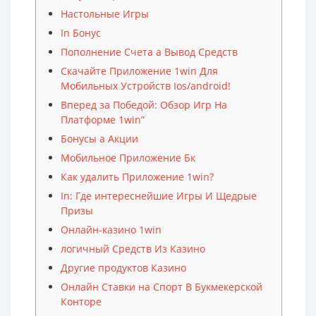
Настольные Игры
In Бонус
Пополнение Счета а Вывод Средств
Скачайте Приложение 1win Для
Мобильных Устройств Ios/android!
Вперед за Победой: Обзор Игр На
Платформе 1win”
Бонусы а Акции
Мобильное Приложение Бк
Как удалить Приложение 1win?
In: Где интереснейшие Игры И Щедрые
Призы
Онлайн-казино 1win
логичный Средств Из Казино
Другие продуктов Казино
Онлайн Ставки на Спорт В Букмекерской
Конторе