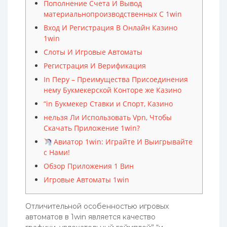
Пополнение Счета И Вывод
материальнопроизводственных C 1win
Вход И Регистрация В Онлайн Казино
1win
Слоты И Игровые Автоматы
Регистрация И Верификация
In Перу – Преимущества Присоединения
нему Букмекерской Конторе же Казино
“in Букмекер Ставки и Спорт, Казино
нельзя Ли Использовать Vpn, Чтобы
Скачать Приложение 1win?
Авиатор 1win: Играйте И Выигрывайте
с Нами!
Обзор Приложения 1 Вин
Игровые Автоматы 1win
Отличительной особенностью игровых
автоматов в 1win является качество