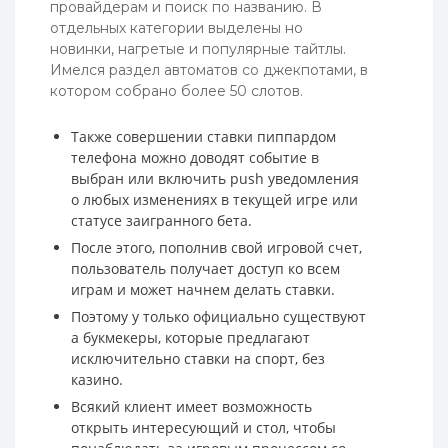
провайдерам и поиск по названию. В
отдельных категории выделены но
новинки, нагретые и популярные тайтлы.
Имелся раздел автоматов со джекпотами, в
котором собрано более 50 слотов.
Также совершении ставки пиппардом
телефона можно доводят событие в
выбран или включить push уведомления
о любых изменениях в текущей игре или
статусе заигранного бета.
После этого, пополнив свой игровой счет,
пользователь получает доступ ко всем
играм и может начнем делать ставки.
Поэтому у только официально существуют
а букмекеры, которые предлагают
исключительно ставки на спорт, без
казино.
Всякий клиент имеет возможность
открыть интересующий и стол, чтобы