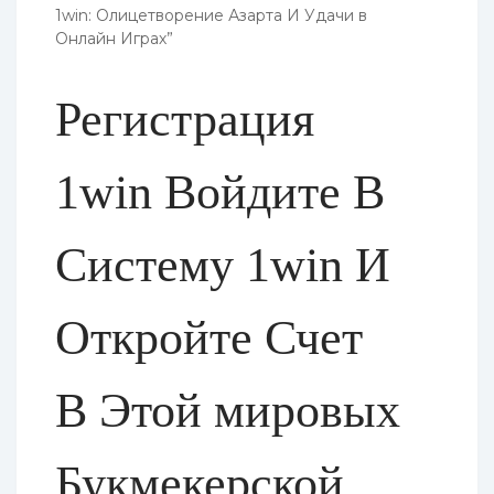
1win: Олицетворение Азарта И Удачи в
Онлайн Играх”
Регистрация
1win Войдите В
Систему 1win И
Откройте Счет
В Этой мировых
Букмекерской