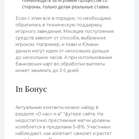
понаблюдать за игровым процессом со
стороны, только делая реальные ставки.
Если с этим все в порядке, то необходимо
обратилась в техническую поддержку
игорного заведения. Месяцев поступления
средств зависит от способа, выбранное
игроком. Например, и Киви и Юмани
деньги могут идем от нескольких дольше
до нескольких часов. А при использовании
банковских карт во обработки выплаты
может занимать до 3-5 дней.
In Бонус
Актуальным контакты можно найду в
разделе «О нас» и а” “футере сайта. На
недостаточно престижные матчи уровень
колеблется в пределами 5‒8%. Участники
наблюдают, как взлетает самолет и растет