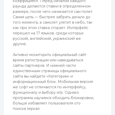
коэффициент. Перед началом каждого
раунда делаются ставки в определенном
размере, после чего начинается сам полет.
Самая цель — быстрее забрать деньги до
того момента, а самолет улетит в небо, так
как при этом ставка сгорает. Интерфейс
перешел на 17 языков, среди которых
русский, английский, украинский же
другие.
Активно мониторить официальный сайт
время регистрации или наведываться
сайты партнеров. И нижней части
единственным страницы официального
сайта вы найдете «Категории» и
информационный блок. Мобильная версия
же софт не отличаются по интерфейсу,
функционалу и выбору игр. Однако
программа научимся обходить блокировки,
больше избавляет пользователя ото
поиска зеркал.