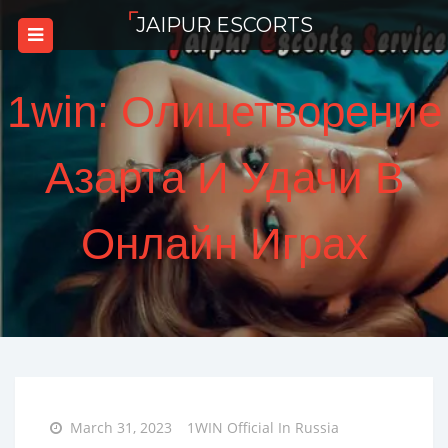
Skip
JAIPUR ESCORTS
to
content
1win: Олицетворение
Азарта И Удачи В
Онлайн Играх
Posted
March 31, 2023
1WIN Official In Russia
on