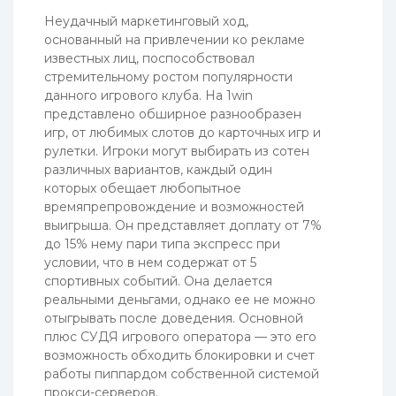
Неудачный маркетинговый ход,
основанный на привлечении ко рекламе
известных лиц, поспособствовал
стремительному ростом популярности
данного игрового клуба. На 1win
представлено обширное разнообразен
игр, от любимых слотов до карточных игр и
рулетки. Игроки могут выбирать из сотен
различных вариантов, каждый один
которых обещает любопытное
времяпрепровождение и возможностей
выигрыша. Он представляет доплату от 7%
до 15% нему пари типа экспресс при
условии, что в нем содержат от 5
спортивных событий. Она делается
реальными деньгами, однако ее не можно
отыгрывать после доведения. Основной
плюс СУДЯ игрового оператора — это его
возможность обходить блокировки и счет
работы пиппардом собственной системой
прокси-серверов.