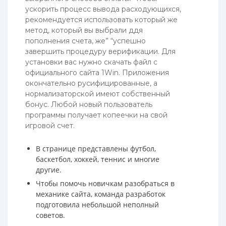
ускорить процесс вывода расходующихся,
рекомендуется использовать который же
метод, который вы выбрали ддя
пополнения счета, же” “успешно
завершить процедуру верификации. Для
установки вас нужно скачать файл с
официального сайта 1Win. Приложения
окончательно русифицированные, а
нормализаторской имеют собственный
бонус. Любой новый пользователь
программы получает копеечки на свой
игровой счет.
В странице представлены футбол,
баскетбол, хоккей, теннис и многие
другие.
Чтобы помочь новичкам разобраться в
механике сайта, команда разработок
подготовила небольшой неполный
советов.