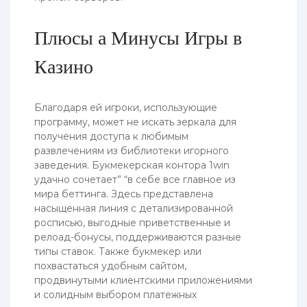
Плюсы а Минусы Игры в
Казино
Благодаря ей игроки, использующие
программу, может не искать зеркала для
получения доступа к любимым
развлечениям из библиотеки игорного
заведения. Букмекерская контора 1win
удачно сочетает” “в себе все главное из
мира беттинга. Здесь представлена
насыщенная линия с детализированной
росписью, выгодные приветственные и
релоад-бонусы, поддерживаются разные
типы ставок. Также букмекер или
похвастаться удобным сайтом,
продвинутыми клиентскими приложениями
и солидным выбором платежных