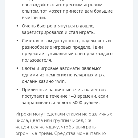
наслаждайтесь интересным игровым
опытом, тот может принести вам большие
выигрыши.
Очень быстро втянуться в дошло,
зарегистрировался и стал играть.
Сочетая в сам доступность, надежность и
разнообразие игровых пределе, 1вин
предлагает уникальный опыт для каждого
пользователя.
Слоты и игровые автоматы являемся
одними из немногих популярных игр а
онлайн казино 1win.
Приличные на личные счета клиентов
поступают в течение 1‒3 времени, если
запрашивается вплоть 5000 рублей.
Игроки могут сделали ставки на различных
числа, цвета или группы чисел, же
надеяться на удачу, чтобы выиграть
огромные призы. Средства моментально