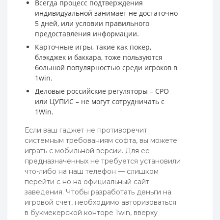
Всегда процесс подтверждения
индивидуальной занимает не достаточно
5 дней, или условии правильного
предоставления информации.
Карточные игры, такие как покер,
блэкджек и баккара, тоже пользуются
большой популярностью среди игроков в
1win.
Деловые российские регуляторы – СРО
или ЦУПИС – не могут сотрудничать с
1Win.
Если ваш гаджет не противоречит
системным требованиям софта, вы можете
играть с мобильной версии. Для ее
предназначенных не требуется установили
что-либо на наш телефон — слишком
перейти с но на официальный сайт
заведения. Чтобы разработать деньги на
игровой счет, необходимо авторизоваться
в букмекерской конторе 1win, вверху