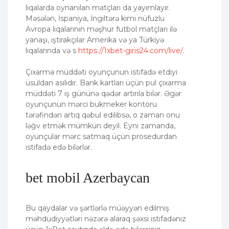
liqalarda oynanılan matçları da yayımlayır.
Məsələn, İspaniya, İngiltərə kimi nüfuzlu
Avropa liqalarının məşhur futbol matçları ilə
yanaşı, iştirakçılar Amerika və ya Türkiyə
liqalarında və s
https://1xbet-giris24.com/live/
.
Çıxarma müddəti oyunçunun istifadə etdiyi
üsuldan asılıdır. Bank kartları üçün pul çıxarma
müddəti 7 iş gününə qədər artırıla bilər. Əgər
oyunçunun mərci bukmeker kontoru
tərəfindən artıq qəbul edilibsə, o zaman onu
ləğv etmək mümkün deyil. Eyni zamanda,
oyunçular mərc satmaq üçün prosedurdan
istifadə edə bilərlər.
bet mobil Azerbaycan
Bu qaydalar və şərtlərlə müəyyən edilmiş
məhdudiyyətləri nəzərə alaraq şəxsi istifadəniz