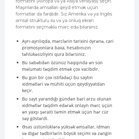
formatını (Avropa və ya Asiya versiyası) seçin.
Maşınlarda əmsalları qeyd etmək üçün
formatlar da fərqlidir. Siz Amerika və ya İngilis
əmsal strukturu ilə və ya onluq ekran
formatını seçməklə mərc edə bilərsiniz.
Ayrı-ayrılıqda, mərclərin tarixini öyrənə, cari
promosyonlara baxa, hesabınızın
təhlükəsizliyini qura bilərsiniz.
Bu səbəbdən özünüz haqqında ən son
məlumatı təqdim etmək çox vacibdir.
Bu gün bir çox istifadəçi bu saytın
xidmətləri və mühiti üçün qeydiyyatdan
keçir.
Bu sayt yarandığı gündən bəri arzu olunan
xidmətlər təqdim edərək onlayn mərc üçün
ən yaxşı şəraiti təmin etmək üçün hər cür
səy göstərdi.
Əsas üstünlüklərə yüksək əmsallar, idman
və digər tədbirlərin böyük seçimi və zəngin