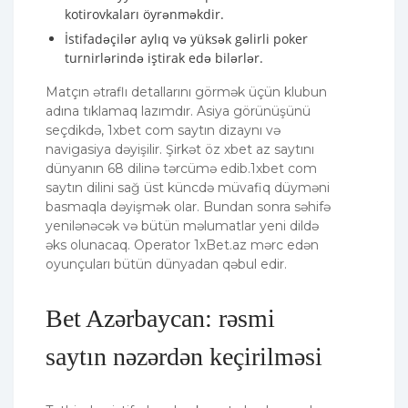
kotirovkaları öyrənməkdir.
İstifadəçilər aylıq və yüksək gəlirli poker
turnirlərində iştirak edə bilərlər.
Matçın ətraflı detallarını görmək üçün klubun
adına tıklamaq lazımdır. Asiya görünüşünü
seçdikdə, 1xbet com saytın dizaynı və
navigasiya dəyişilir. Şirkət öz xbet az saytını
dünyanın 68 dilinə tərcümə edib.1xbet com
saytın dilini sağ üst küncdə müvafiq düyməni
basmaqla dəyişmək olar. Bundan sonra səhifə
yenilənəcək və bütün məlumatlar yeni dildə
əks olunacaq. Operator 1xBet.az mərc edən
oyunçuları bütün dünyadan qəbul edir.
Bet Azərbaycan: rəsmi
saytın nəzərdən keçirilməsi