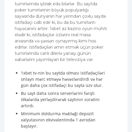
turnirlərində iştirak edə bilərlər. Bu saytda
poker turnirlərinin böyük populyarlığı
sayəsində dünyanın hər yerindən çoxlu sayda
istifadəçi cəlb edir ki, bu da bu turnirlərin
həyəcanını artırır. 1xbet az kazino oyun mühiti
elədir ki, istifadəçilər özlərini real masa
arxasında və şəxsən oynayırmış kimi hiss
edirlər. İstifadəçiləri əmin etmək üçün poker
turnirlərində canlı dilerlə yanaşı günün
xəbərlərini yayımlayan bir televiziya var.
1xbet tv-nin bu saytda olması istifadəçiləri
onlayn mərc etməyə həvəsləndirdi və hər
gün daha çox istifadəçi bu sayta üzv olur.
Bu sayt daha sonra serverlərini fərqli
ölkələrdə yerləşdirərək saytının sürətini
artırdı.
Minimum doldurma məbləği depozit
valyutasının ekvivalentində 1 avrodan
başlayır.