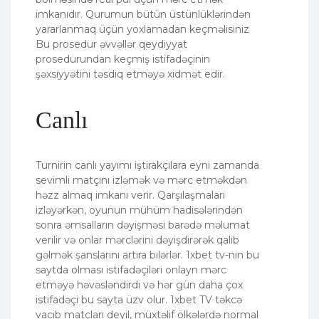
imkanıdır. Qurumun bütün üstünlüklərindən
yararlanmaq üçün yoxlamadan keçməlisiniz
Bu prosedur əvvəllər qeydiyyat
prosedurundan keçmiş istifadəçinin
şəxsiyyətini təsdiq etməyə xidmət edir.
Canlı
Turnirin canlı yayımı iştirakçılara eyni zamanda
sevimli matçını izləmək və mərc etməkdən
həzz almaq imkanı verir. Qarşılaşmaları
izləyərkən, oyunun mühüm hadisələrindən
sonra əmsalların dəyişməsi barədə məlumat
verilir və onlar mərclərini dəyişdirərək qalib
gəlmək şanslarını artıra bilərlər. 1xbet tv-nin bu
saytda olması istifadəçiləri onlayn mərc
etməyə həvəsləndirdi və hər gün daha çox
istifadəçi bu sayta üzv olur. 1xbet TV təkcə
vacib matçları deyil, müxtəlif ölkələrdə normal