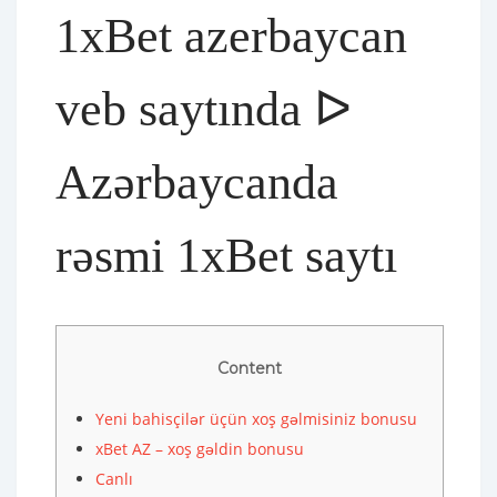
1xBet azerbaycan
veb saytında ᐅ
Azərbaycanda
rəsmi 1xBet saytı
Content
Yeni bahisçilər üçün xoş gəlmisiniz bonusu
xBet AZ – xoş gəldin bonusu
Canlı