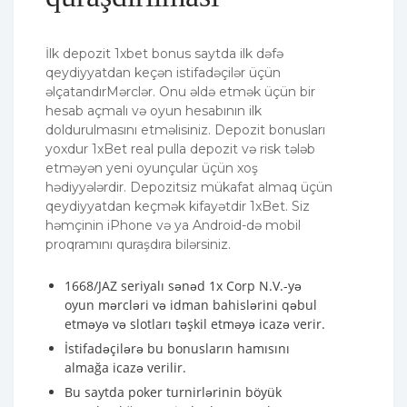
İlk depozit 1xbet bonus saytda ilk dəfə
qeydiyyatdan keçən istifadəçilər üçün
əlçatandırMərclər. Onu əldə etmək üçün bir
hesab açmalı və oyun hesabının ilk
doldurulmasını etməlisiniz. Depozit bonusları
yoxdur 1xBet real pulla depozit və risk tələb
etməyən yeni oyunçular üçün xoş
hədiyyələrdir. Depozitsiz mükafat almaq üçün
qeydiyyatdan keçmək kifayətdir 1xBet. Siz
həmçinin iPhone və ya Android-də mobil
proqramını quraşdıra bilərsiniz.
1668/JAZ seriyalı sənəd 1x Corp N.V.-yə
oyun mərcləri və idman bahislərini qəbul
etməyə və slotları təşkil etməyə icazə verir.
İstifadəçilərə bu bonusların hamısını
almağa icazə verilir.
Bu saytda poker turnirlərinin böyük