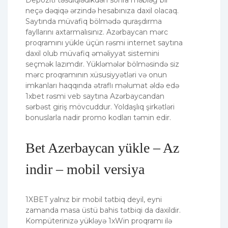
neçə dəqiqə ərzində hesabınıza daxil olacaq.
Saytında müvafiq bölmədə quraşdırma
fayllarını axtarmalısınız. Azərbaycan mərc
proqramını yükle üçün rəsmi internet saytına
daxil olub müvafiq əməliyyat sistemini
seçmək lazımdır. Yükləmələr bölməsində siz
mərc proqramının xüsusiyyətləri və onun
imkanları haqqında ətraflı məlumat əldə edə
1xbet rəsmi veb saytına Azərbaycandan
sərbəst giriş mövcuddur. Yoldaşlıq şirkətləri
bonuslarla nadir promo kodları təmin edir.
Bet Azerbaycan yükle – Az
indir – mobil versiya
1XBET yalnız bir mobil tətbiq deyil, eyni
zamanda masa üstü bahis tətbiqi da daxildir.
Kompüterinizə yükləyə 1xWin proqramı ilə