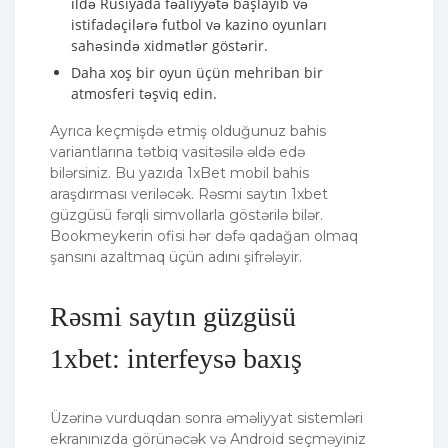
ildə Rusiyada fəaliyyətə başlayıb və
istifadəçilərə futbol və kazino oyunları
sahəsində xidmətlər göstərir.
Daha xoş bir oyun üçün mehriban bir
atmosferi təşviq edin.
Ayrıca keçmişdə etmiş olduğunuz bahis
variantlarına tətbiq vasitəsilə əldə edə
bilərsiniz. Bu yazıda 1xBet mobil bahis
araşdırması veriləcək. Rəsmi saytın 1xbet
güzgüsü fərqli simvollarla göstərilə bilər.
Bookmeykerin ofisi hər dəfə qadağan olmaq
şansını azaltmaq üçün adını şifrələyir.
Rəsmi saytın güzgüsü
1xbet: interfeysə baxış
Üzərinə vurduqdan sonra əməliyyat sistemləri
ekranınızda görünəcək və Android seçməyiniz