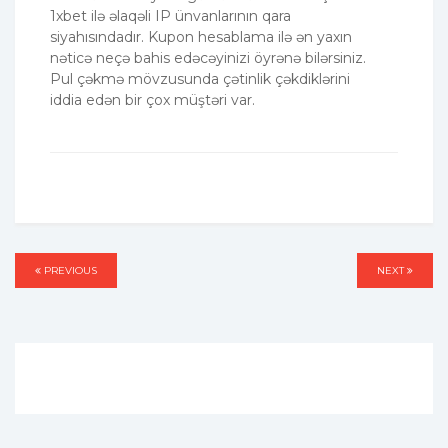
1xbet ilə əlaqəli IP ünvanlarının qara
siyahısındadır. Kupon hesablama ilə ən yaxın
nəticə neçə bahis edəcəyinizi öyrənə bilərsiniz.
Pul çəkmə mövzusunda çətinlik çəkdiklərini
iddia edən bir çox müştəri var.
Post
PREVIOUS
PREVIOUS
NEXT
NEXT
navigation