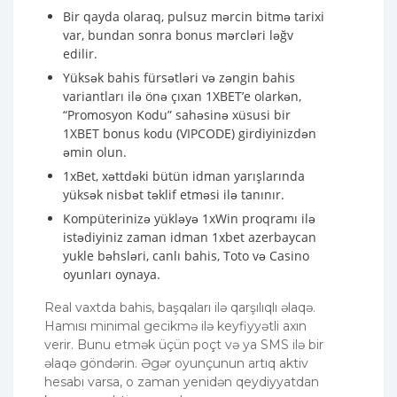
Bir qayda olaraq, pulsuz mərcin bitmə tarixi
var, bundan sonra bonus mərcləri ləğv
edilir.
Yüksək bahis fürsətləri və zəngin bahis
variantları ilə önə çıxan 1XBET’e olarkən,
“Promosyon Kodu” sahəsinə xüsusi bir
1XBET bonus kodu (VIPCODE) girdiyinizdən
əmin olun.
1xBet, xəttdəki bütün idman yarışlarında
yüksək nisbət təklif etməsi ilə tanınır.
Kompüterinizə yükləyə 1xWin proqramı ilə
istədiyiniz zaman idman 1xbet azerbaycan
yukle bəhsləri, canlı bahis, Toto və Casino
oyunları oynaya.
Real vaxtda bahis, başqaları ilə qarşılıqlı əlaqə.
Hamısı minimal gecikmə ilə keyfiyyətli axın
verir. Bunu etmək üçün poçt və ya SMS ilə bir
əlaqə göndərin. Əgər oyunçunun artıq aktiv
hesabı varsa, o zaman yenidən qeydiyyatdan