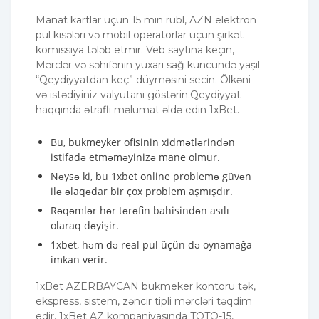
Manat kartlar üçün 15 min rubl, AZN elektron
pul kisələri və mobil operatorlar üçün şirkət
komissiya tələb etmir. Veb saytına keçin,
Mərclər və səhifənin yuxarı sağ küncündə yaşıl
“Qeydiyyatdan keç” düyməsini secin. Ölkəni
və istədiyiniz valyutanı göstərin.Qeydiyyat
haqqında ətraflı məlumat əldə edin 1xBet.
Bu, bukmeyker ofisinin xidmətlərindən
istifadə etməməyinizə mane olmur.
Nəysə ki, bu 1xbet online problemə güvən
ilə əlaqədar bir çox problem aşmışdır.
Rəqəmlər hər tərəfin bahisindən asılı
olaraq dəyişir.
1xbet, həm də real pul üçün də oynamağa
imkan verir.
1xBet AZERBAYCAN bukmeker kontoru tək,
ekspress, sistem, zəncir tipli mərcləri təqdim
edir. 1xBet AZ kompaniyasında TOTO-15,