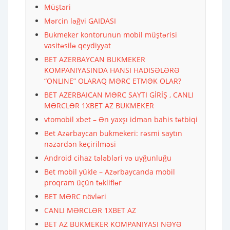
Müştəri
Mərcin ləğvi GAIDASI
Bukmeker kontorunun mobil müştərisi
vasitəsilə qeydiyyat
BET AZERBAYCAN BUKMEKER
KOMPANIYASINDA HANSI HADISƏLƏRƏ
“ONLINE” OLARAQ MƏRC ETMƏK OLAR?
BET AZERBAICAN MƏRC SAYTI GİRİŞ , CANLI
MƏRCLƏR 1XBET AZ BUKMEKER
vtomobil xbet – Ən yaxşı idman bahis tətbiqi
Bet Azərbaycan bukmekeri: rəsmi saytın
nəzərdən keçirilməsi
Android cihaz tələbləri və uyğunluğu
Bet mobil yükle – Azərbaycanda mobil
proqram üçün təkliflər
BET MƏRC növləri
CANLI MƏRCLƏR 1XBET AZ
BET AZ BUKMEKER KOMPANIYASI NƏYƏ