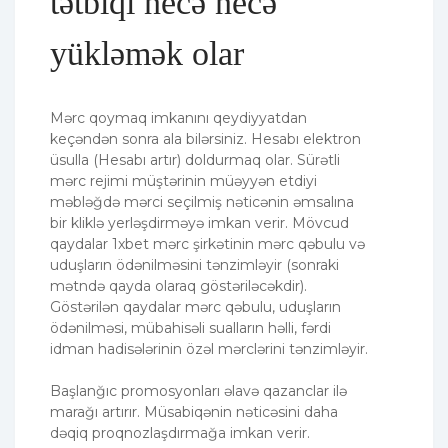
tətbiqi necə necə
yükləmək olar
Mərc qoymaq imkanını qeydiyyatdan
keçəndən sonra ala bilərsiniz. Hesabı elektron
üsulla (Hesabı artır) doldurmaq olar. Sürətli
mərc rejimi müştərinin müəyyən etdiyi
məbləğdə mərci seçilmiş nəticənin əmsalına
bir kliklə yerləşdirməyə imkan verir. Mövcud
qaydalar 1xbet mərc şirkətinin mərc qəbulu və
uduşların ödənilməsini tənzimləyir (sonraki
mətndə qayda olaraq göstəriləcəkdir).
Göstərilən qaydalar mərc qəbulu, uduşların
ödənilməsi, mübahisəli sualların həlli, fərdi
idman hadisələrinin özəl mərclərini tənzimləyir.
Başlanğıc promosyonları əlavə qazanclar ilə
marağı artırır. Müsabiqənin nəticəsini daha
dəqiq proqnozlaşdırmağa imkan verir.