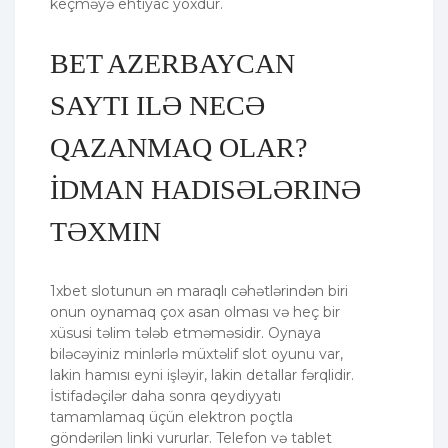
keçməyə ehtiyac yoxdur.
BET AZERBAYCAN
SAYTI ILƏ NECƏ
QAZANMAQ OLAR?
İDMAN HADISƏLƏRINƏ
TƏXMIN
1xbet slotunun ən maraqlı cəhətlərindən biri
onun oynamaq çox asan olması və heç bir
xüsusi təlim tələb etməməsidir. Oynaya
biləcəyiniz minlərlə müxtəlif slot oyunu var,
lakin hamısı eyni işləyir, lakin detallar fərqlidir.
İstifadəçilər daha sonra qeydiyyatı
tamamlamaq üçün elektron poçtla
göndərilən linki vururlar. Telefon və tablet