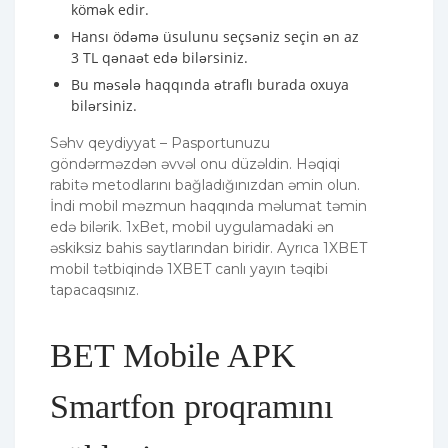
kömək edir.
Hansı ödəmə üsulunu seçsəniz seçin ən az
3 TL qənaət edə bilərsiniz.
Bu məsələ haqqında ətraflı burada oxuya
bilərsiniz.
Səhv qeydiyyat – Pasportunuzu
göndərməzdən əvvəl onu düzəldin. Həqiqi
rabitə metodlarını bağladığınızdan əmin olun.
İndi mobil məzmun haqqında məlumat təmin
edə bilərik. 1xBet, mobil uygulamadaki ən
əskiksiz bahis saytlarından biridir. Ayrıca 1XBET
mobil tətbiqində 1XBET canlı yayın təqibi
tapacaqsınız.
BET Mobile APK
Smartfon proqramını