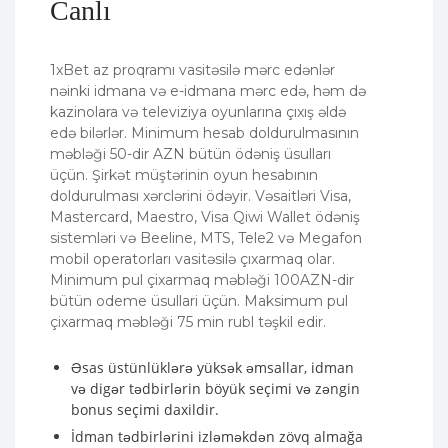
Canlı
1xBet az proqramı vasitəsilə mərc edənlər
nəinki idmana və e-idmana mərc edə, həm də
kazinolara və televiziya oyunlarına çıxış əldə
edə bilərlər. Minimum hesab doldurulmasının
məbləği 50-dir AZN bütün ödəniş üsulları
üçün. Şirkət müştərinin oyun hesabının
doldurulması xərclərini ödəyir. Vəsaitləri Visa,
Mastercard, Maestro, Visa Qiwi Wallet ödəniş
sistemləri və Beeline, MTS, Tele2 və Megafon
mobil operatorları vasitəsilə çıxarmaq olar.
Minimum pul çixarmaq məbləği 100AZN-dir
bütün odeme üsullari üçün. Maksimum pul
çixarmaq məbləği 75 min rubl təşkil edir.
Əsas üstünlüklərə yüksək əmsallar, idman
və digər tədbirlərin böyük seçimi və zəngin
bonus seçimi daxildir.
İdman tədbirlərini izləməkdən zövq almağa