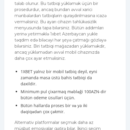
tələb olunur. Bu tətbiqi yükləmək üçün bir
prosedurdur, ancaq bundan əvvəl xarici
mənbələrdən tətbiqlərin quraşdırılmasına icazə
verməlisiniz. Bu ayarı cihazın təhlükəsizlik
menyusunda tapa bilərsiniz. Bütün addımları
yerinə yetirməklə 1xbet Azerbaycan yukle
təqdim edə biləcəyi hər şeyə çatmağı gözləyə
bilərsiniz. Biri tətbiqi mağazadan yükləməkdir,
ancaq yükləmədən əvvəl mobil cihazınızda
daha çox ayar etməlisiniz.
1XBET yalnız bir mobil tətbiq deyil, eyni
zamanda masa üstü bahis tətbiqi da
daxildir.
Minimum pul çixarmaq məbləği 100AZN-dir
bütün odeme üsullari üçün.
Bütün hallarda proses bir və ya iki
dəqiqədən çox çəkmir.
Alternativ platformalar seçmək daha az
müsbət emosiyalar gətirə bilər. İkinci seçim