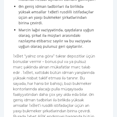
Ən geniş idman tədbirləri ilə birlikdə
yüksək əmsallar 1xBet’i rusdilli istifadəçilər
üçün ən yaxşı bukmeker şirkətlərindən
birinə çevirdi.
Mərcin ləğvi vəziyyətində, qaydalara uyğun
olaraq, şirkət ilə müştəri arasındakı
razılaşma etibarsız sayılır və bu vəziyyətə
uyğun olaraq pulunuz geri qaytarılır.
1xBet “yalnız ona görə” təkrar depozitlər üçün
bonuslar vermir – bonus pul və ya pulsuz
mərc şəklində alınan mükafatlar mərc tələb
edir . 1xBet, xəttdəki bütün idman yarışlarında
yüksək nisbət təklif etməsi ilə tanınır. Bu
sayədə, hər hansı bir bahisçi, bəzi bukmeker
kontorlarında alacağı pulla müqayisədə
fəaliyyətindən daha çox şey əldə edə bilər. Ən
geniş idman tədbirləri ilə birlikdə yüksək
əmsallar 1xBet’i rusdilli istifadəçilər üçün ən
yaxşı bukmeker şirkətlərindən birinə çevirdi.
Burada 1xbet APK endirməsi haqqında bütün