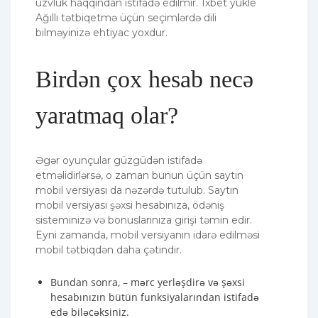
üzvlük haqqından istifadə edilmir. 1xbet yukle
Ağıllı tətbiqetmə üçün seçimlərdə dili
bilməyinizə ehtiyac yoxdur.
Birdən çox hesab necə
yaratmaq olar?
Əgər oyunçular güzgüdən istifadə
etməlidirlərsə, o zaman bunun üçün saytın
mobil versiyası da nəzərdə tutulub. Saytın
mobil versiyası şəxsi hesabınıza, ödəniş
sisteminizə və bonuslarınıza girişi təmin edir.
Eyni zamanda, mobil versiyanın idarə edilməsi
mobil tətbiqdən daha çətindir.
Bundan sonra, – mərc yerləşdirə və şəxsi
hesabınızın bütün funksiyalarından istifadə
edə biləcəksiniz.