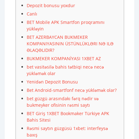
Depozit bonusu yoxdur
Canlı
BET Mobile APK Smartfon proqramını
yükləyin
BET AZERBAYCAN BUKMEKER
KOMPANIYASININ ÜSTÜNLÜKLƏRI NƏ ILƏ
ƏLAQƏLIDIR?
BUKMEKER KOMPANİYASI 1XBET AZ
bet vasitəsilə bahis tətbiqi necə necə
yükləmək olar
Yenidən Depozit Bonusu
Bet Android-smartfonf necə yükləmək olar?
bet güzgü arasındakı fərq nədir və
bukmeyker ofisinin rəsmi saytı
BET Giriş 1XBET Bookmaker Türkiye APK
Bahis Sitesi
Rəsmi saytın güzgüsü 1xbet: interfeysə
baxış