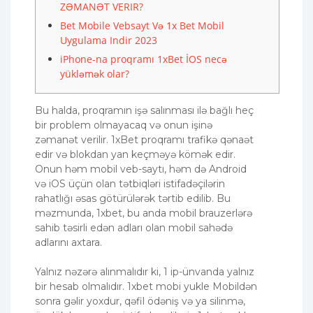
ZƏMANƏT VERIR?
Bet Mobile Vebsayt Və 1x Bet Mobil
Uygulama Indir 2023
iPhone-na proqramı 1xBet İOS necə
yükləmək olar?
Bu halda, proqramın işə salınması ilə bağlı heç
bir problem olmayacaq və onun işinə
zəmanət verilir. 1xBet proqramı trafikə qənaət
edir və blokdan yan keçməyə kömək edir.
Onun həm mobil veb-saytı, həm də Android
və iOS üçün olan tətbiqləri istifadəçilərin
rahatlığı əsas götürülərək tərtib edilib. Bu
məzmunda, 1xbet, bu anda mobil brauzerlərə
sahib təsirli edən adları olan mobil sahədə
adlarını axtara.
Yalnız nəzərə alınmalıdır ki, 1 ip-ünvanda yalnız
bir hesab olmalıdır. 1xbet mobi yukle Mobildən
sonra gəlir yoxdur, qəfil ödəniş və ya silinmə,