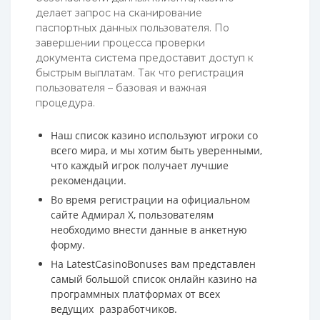
делает запрос на сканирование
паспортных данных пользователя. По
завершении процесса проверки
документа система предоставит доступ к
быстрым выплатам. Так что регистрация
пользователя – базовая и важная
процедура.
Наш список казино используют игроки со
всего мира, и мы хотим быть уверенными,
что каждый игрок получает лучшие
рекомендации.
Во время регистрации на официальном
сайте Адмирал Х, пользователям
необходимо внести данные в анкетную
форму.
На LatestCasinoBonuses вам представлен
самый большой список онлайн казино на
программных платформах от всех
ведущих разработчиков.