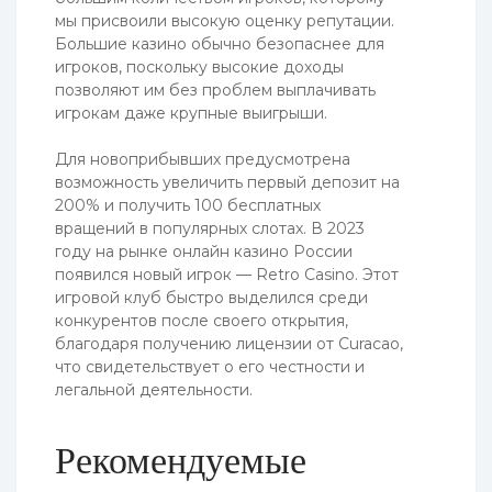
мы присвоили высокую оценку репутации.
Большие казино обычно безопаснее для
игроков, поскольку высокие доходы
позволяют им без проблем выплачивать
игрокам даже крупные выигрыши.
Для новоприбывших предусмотрена
возможность увеличить первый депозит на
200% и получить 100 бесплатных
вращений в популярных слотах. В 2023
году на рынке онлайн казино России
появился новый игрок — Retro Casino. Этот
игровой клуб быстро выделился среди
конкурентов после своего открытия,
благодаря получению лицензии от Curacao,
что свидетельствует о его честности и
легальной деятельности.
Рекомендуемые