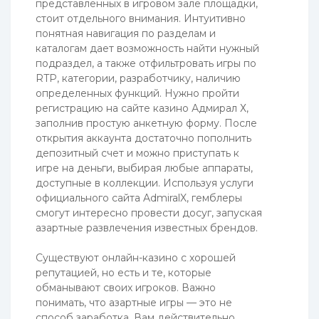
представленных в игровом зале площадки,
стоит отдельного внимания. Интуитивно
понятная навигация по разделам и
каталогам дает возможность найти нужный
подраздел, а также отфильтровать игры по
RTP, категории, разработчику, наличию
определенных функций. Нужно пройти
регистрацию на сайте казино Адмирал Х,
заполнив простую анкетную форму. После
открытия аккаунта достаточно пополнить
депозитный счет и можно приступать к
игре на деньги, выбирая любые аппараты,
доступные в коллекции. Используя услуги
официального сайта AdmiralX, гемблеры
смогут интересно провести досуг, запуская
азартные развлечения известных брендов.
Существуют онлайн-казино с хорошей
репутацией, но есть и те, которые
обманывают своих игроков. Важно
понимать, что азартные игры — это не
способ заработка. Вам действительно