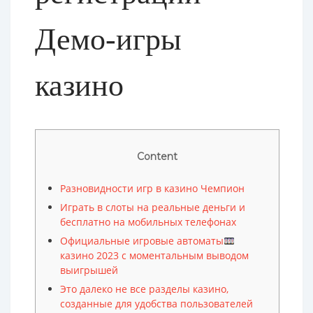
Демо-игры
казино
Content
Разновидности игр в казино Чемпион
Играть в слоты на реальные деньги и
бесплатно на мобильных телефонах
Официальные игровые автоматы
казино 2023 с моментальным выводом
выигрышей
Это далеко не все разделы казино,
созданные для удобства пользователей