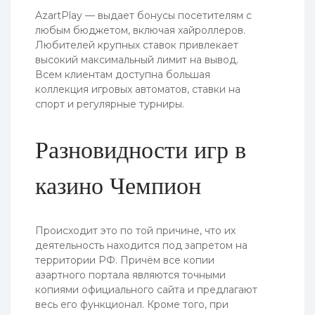
AzartPlay — выдает бонусы посетителям с
любым бюджетом, включая хайроллеров.
Любителей крупных ставок привлекает
высокий максимальный лимит на вывод.
Всем клиентам доступна большая
коллекция игровых автоматов, ставки на
спорт и регулярные турниры.
Разновидности игр в
казино Чемпион
Происходит это по той причине, что их
деятельность находится под запретом на
территории РФ. Причём все копии
азартного портала являются точными
копиями официального сайта и предлагают
весь его функционал. Кроме того, при