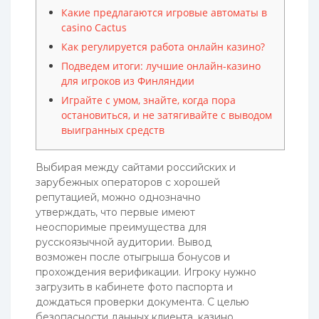
Какие предлагаются игровые автоматы в
casino Cactus
Как регулируется работа онлайн казино?
Подведем итоги: лучшие онлайн-казино
для игроков из Финляндии
Играйте с умом, знайте, когда пора
остановиться, и не затягивайте с выводом
выигранных средств
Выбирая между сайтами российских и
зарубежных операторов с хорошей
репутацией, можно однозначно
утверждать, что первые имеют
неоспоримые преимущества для
русскоязычной аудитории. Вывод
возможен после отыгрыша бонусов и
прохождения верификации. Игроку нужно
загрузить в кабинете фото паспорта и
дождаться проверки документа. С целью
безопасности данных клиента, казино