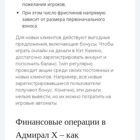
пожелания игроков.
При этом число фриспинов напрямую
зависит от размера первоначального
взноса.
Для новых клиентов действуют выгодные
предложения, включающие бонусы. Чтобы
играть онлайн на деньги в Кэт Казино,
достаточно зарегистрировать аккаунт и
пополнить баланс. 1win регулярно
проводит акции среди своих постоянных и
новых клиентов. Например, все новые
зарегистрировавшиеся пользователи
получают бонус. Конечно, эти деньги
нельзя вывести, но их можно потратить на
игровые автоматы.
Финансовые операции в
Адмирал X – как