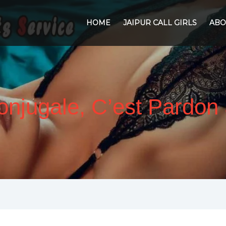
HOME
JAIPUR CALL GIRLS
ABO
onjugale, C’est Pardon