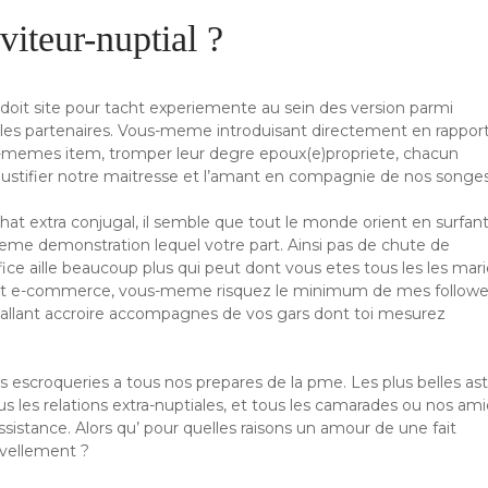
viteur-nuptial ?
 doit site pour tacht experiemente au sein des version parmi
 les partenaires. Vous-meme introduisant directement en rappor
es-memes item, tromper leur degre epoux(e)propriete, chacun
 justifier notre maitresse et l’amant en compagnie de nos songes
at extra conjugal, il semble que tout le monde orient en surfan
meme demonstration lequel votre part. Ainsi pas de chute de
ice aille beaucoup plus qui peut dont vous etes tous les les mari
acht e-commerce, vous-meme risquez le minimum de mes followe
 allant accroire accompagnes de vos gars dont toi mesurez
les escroqueries a tous nos prepares de la pme. Les plus belles as
ous les relations extra-nuptiales, et tous les camarades ou nos am
ssistance. Alors qu’ pour quelles raisons un amour de une fait
uvellement ?