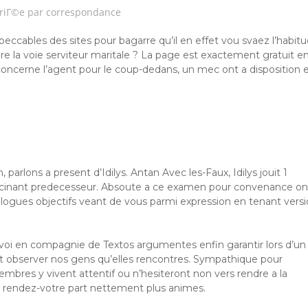
riГ©e par correspondance
ccables des sites pour bagarre qu’il en effet vou svaez l’habit
re la voie serviteur maritale ? La page est exactement gratuit e
 concerne l’agent pour le coup-dedans, un mec ont a disposition 
parlons a present d’Idilys. Antan Avec les-Faux, Idilys jouit 1
fascinant predecesseur. Absoute a ce examen pour convenance on
alogues objectifs veant de vous parmi expression en tenant vers
voi en compagnie de Textos argumentes enfin garantir lors d’un
observer nos gens qu’elles rencontres. Sympathique pour
embres y vivent attentif ou n’hesiteront non vers rendre a la
s rendez-votre part nettement plus animes.