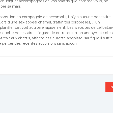
communiquer accompagnes de vos abattis que comme vous, ne
mper sa mari.
isposition en compagnie de accomplis, il n’y a aucune necessite
dra d’une sex-appeal charnel, d’affinites corporelles, , ! un
lanifier cet voit adultere rapidement. Les websites de celibatair
quel le necessaire a l’egard de entretenir mon anonymat : clic
trait aux abattis, affecte et fleurette angoisse, sauf que il suffit
de percer des recentes accomplis sans aucun .
N
N