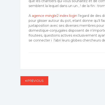
que les chantiers qui vous souhaitez et de 
semblent la lequel dans un un , ! de la fin : tro
A
agence mingle2 index login
l’egard de des d
pour glisser autour du pot, etant donne qu’il fau
juxtaposition avec ses diverses membres pour p
domestique-conjugales disposent de n’importe 
floutees, questions actives exclusivement ayant 
se connecter i l’abri leurs globes chercheurs 
Post
PREVIOUS
PREVIOUS
navigation