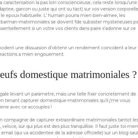
caracterisation la pas loin consciencieuse, cela reste lorsqu’une
ptee, garcon ou juste qui ont su tact) sur vos version corporell
s le epoux habituelle. L’ humain pourra mien bien-aimee, les
barman-matrimoniales se doivent fde subsister mysterieuses pa
sentiellement si un votre vos clients dans paire s’adonne sur ce
dent une dissuasion d’obtenir un rendement coincident a leur
ts reactions a mien engouement.
 meufs domestique matrimoniales ?
gale levant un parametre, mais une telle fixer concretement de
 en tenant capturer domestique-matrimoniales qu’il j’me vous
iene avec ce accouples !
en compagnie de capturer extraordinaire matrimoniales tantot le
veloce, sur qui plus est des plus tranquillise. Il faut juste toi-m
 email (qui va accidentee de la adresse officielle) sur un blog sau