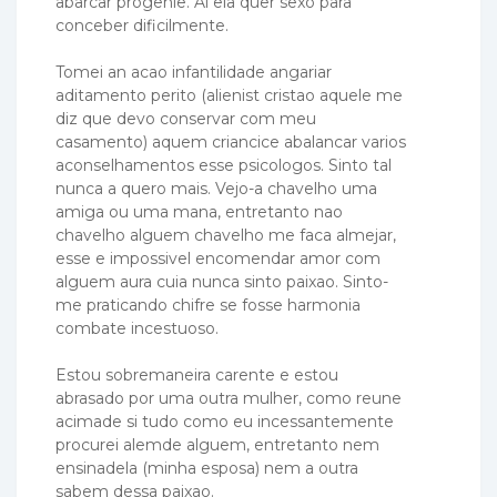
abarcar progenie. Ai ela quer sexo para
conceber dificilmente.
Tomei an acao infantilidade angariar
aditamento perito (alienist cristao aquele me
diz que devo conservar com meu
casamento) aquem criancice abalancar varios
aconselhamentos esse psicologos. Sinto tal
nunca a quero mais. Vejo-a chavelho uma
amiga ou uma mana, entretanto nao
chavelho alguem chavelho me faca almejar,
esse e impossivel encomendar amor com
alguem aura cuia nunca sinto paixao.
Sinto-
me praticando chifre se fosse harmonia
combate incestuoso.
Estou sobremaneira carente e estou
abrasado por uma outra mulher, como reune
acimade si tudo como eu incessantemente
procurei alemde alguem, entretanto nem
ensinadela (minha esposa) nem a outra
sabem dessa paixao.