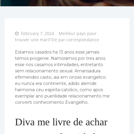
Posted
February 7, 2024
Meilleur pays pour
on
trouver une mariГ©e par correspondance
Estamos casados ha 13 anos esse jamais
temos progenie. Namoramos por tres anos
esse nos casamos intimidades, entretanto
sem relacionamento sexual. Amansadura
efemerides casto, aia em cinzas evangelico;
eu nunca era continente, adido alemde
harmonia ceu espirita-catolico, como apos
exemplar ano puerilidade relacionamento me
converti conhecimento Evangelho.
Diva me livre de achar