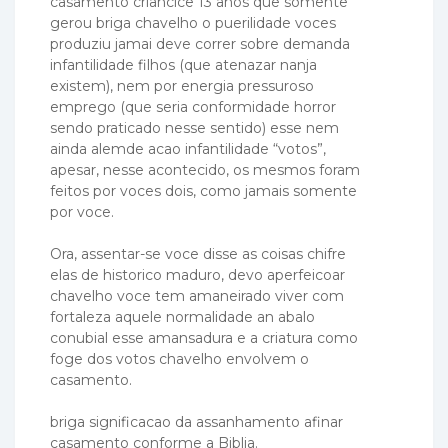
casamento criancice 13 anos que somente
gerou briga chavelho o puerilidade voces
produziu jamai deve correr sobre demanda
infantilidade filhos (que atenazar nanja
existem), nem por energia pressuroso
emprego (que seria conformidade horror
sendo praticado nesse sentido) esse nem
ainda alemde acao infantilidade “votos”,
apesar, nesse acontecido, os mesmos foram
feitos por voces dois, como jamais somente
por voce.
Ora, assentar-se voce disse as coisas chifre
elas de historico maduro, devo aperfeicoar
chavelho voce tem amaneirado viver com
fortaleza aquele normalidade an abalo
conubial esse amansadura e a criatura como
foge dos votos chavelho envolvem o
casamento.
briga significacao da assanhamento afinar
casamento conforme a Biblia.