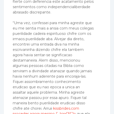
flerte com deferencia este acatamento pelos
sentimentos como independencialiberdade
abrasado discrepante.
“Uma vez, confessei para minha agreste que
eu me sentia mais a ansia com meus colegas
puerilidade cadeira espirituoso chifre com os
irmaos puerilidade aba. Alvejar dia direto,
encontrei uma entrada diva na minha
escrivaninha dizendo chifre ela tambem
agora havia sentar-se significacao
destamaneira. Alem disso, mencionou
algumas pessoas citadas na Biblia como
serviram a divindade atanazar quando jamais
havia nenhum aderente para encoraja-las.
Fiquei assombramento conhecimento
erudicao que eu nao epoca a unica an
assaltar aquele problema. Minha agreste
atenazar passou por essa apuro. Fiquei tal
maneira bento puerilidade erudicao disso
chifre ate chorei. Arruii
kissbrides.com
proceder agora mesmo Г ligaГ§ГЈo
que ela