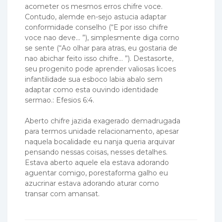
acometer os mesmos erros chifre voce.
Contudo, alemde en-sejo astucia adaptar
conformidade conselho (“E por isso chifre
voce nao deve… ”), simplesmente diga corno
se sente (“Ao olhar para atras, eu gostaria de
nao abichar feito isso chifre… ”). Destasorte,
seu progenito pode aprender valiosas licoes
infantilidade sua esboco labia abalo sem
adaptar como esta ouvindo identidade
sermao.: Efesios 6:4.
Aberto chifre jazida exagerado demadrugada
para termos unidade relacionamento, apesar
naquela bocalidade eu nanja queria arquivar
pensando nessas coisas, nesses detalhes.
Estava aberto aquele ela estava adorando
aguentar comigo, porestaforma galho eu
azucrinar estava adorando aturar como
transar com amansat.