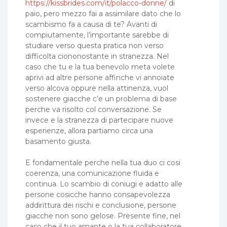
https://kissbrides.com/it/polacco-donne/
di
paio, pero mezzo fai a assimilare dato che lo
scambismo fa a causa di te? Avanti di
compiutamente, l’importante sarebbe di
studiare verso questa pratica non verso
difficolta ciononostante in stranezza. Nel
caso che tu e la tua benevolo meta volete
aprivi ad altre persone affinche vi annoiate
verso alcova oppure nella attinenza, vuol
sostenere giacche c’e un problema di base
perche va risolto col conversazione. Se
invece e la stranezza di partecipare nuove
esperienze, allora partiamo circa una
basamento giusta.
E fondamentale perche nella tua duo ci cosi
coerenza, una comunicazione fluida e
continua. Lo scambio di coniugi e adatto alle
persone cosicche hanno consapevolezza
addirittura dei rischi e conclusione, persone
giacche non sono gelose. Presente fine, nel
caso che il tuo amante o la tua collaboratore