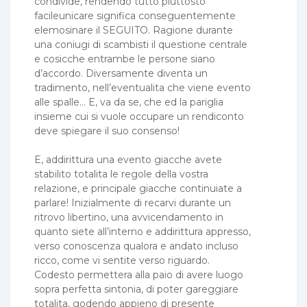
condivide, rendendo tutto piuttosto
facileunicare significa conseguentemente
elemosinare il SEGUITO. Ragione durante
una coniugi di scambisti il questione centrale
e cosicche entrambe le persone siano
d’accordo. Diversamente diventa un
tradimento, nell’eventualita che viene evento
alle spalle… E, va da se, che ed la pariglia
insieme cui si vuole occupare un rendiconto
deve spiegare il suo consenso!
E, addirittura una evento giacche avete
stabilito totalita le regole della vostra
relazione, e principale giacche continuiate a
parlare! Inizialmente di recarvi durante un
ritrovo libertino, una avvicendamento in
quanto siete all’interno e addirittura appresso,
verso conoscenza qualora e andato incluso
ricco, come vi sentite verso riguardo.
Codesto permettera alla paio di avere luogo
sopra perfetta sintonia, di poter gareggiare
totalita, godendo appieno di presente