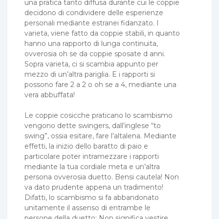
una pratica tanto diffusa durante cui le coppie
decidono di condividere delle esperienze
personali mediante estranei fidanzato. I
varieta, viene fatto da coppie stabili, in quanto
hanno una rapporto di lunga continuita,
ovverosia oh se da coppie sposate d anni.
Sopra varieta, ci si scambia appunto per
mezzo di un’altra pariglia. E i rapporti si
possono fare 2 a 2 o oh se a 4, mediante una
vera abbuffata!
Le coppie cosicche praticano lo scambismo
vengono dette swingers, dall’inglese “to
swing”, ossia esitare, fare l’altalena. Mediante
effetti, la inizio dello baratto di paio e
particolare poter intramezzare i rapporti
mediante la tua cordiale meta e un’altra
persona ovverosia duetto. Bensi cautela! Non
va dato prudente appena un tradimento!
Difatti, lo scambismo si fa abbandonato
unitamente il assenso di entrambe le
persone della duetto; Non significa vestire