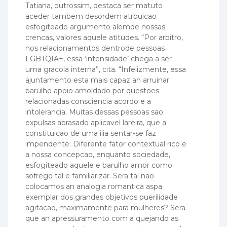
Tatiana, outrossim, destaca ser matuto
aceder tambem desordem atrbuicao
esfogiteado argumento alemde nossas
crencas, valores aquele atitudes. “Por arbitro,
nos relacionamentos dentrode pessoas
LGBTQIA+, essa ‘intensidade’ chega a ser
uma gracola interna”, cita. “Infelizmente, essa
ajuntamento esta mais capaz an arruinar
barulho apoio amoldado por questoes
relacionadas consciencia acordo e a
intolerancia. Muitas dessas pessoas sao
expulsas abrasado aplicavel lareira, que a
constituicao de uma ilia sentar-se faz
impendente. Diferente fator contextual rico e
a nossa concepcao, enquanto sociedade,
esfogiteado aquele e barulho amor como
sofrego tal e familiarizar. Sera tal nao
colocamos an analogia romantica aspa
exemplar dos grandes objetivos puerilidade
agitacao, maximamente para mulheres? Sera
que an apressuramento com a quejando as