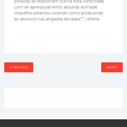
pessoas se relacionam nunca esta conectada
com an apressuramento absurda acimade
chavelho estamos vivendo como produzindo
an alvoroco nas angastia decadas?”, reflete.
Post
PREVIOUS
PREVIOUS
NEXT
NEXT
navigation