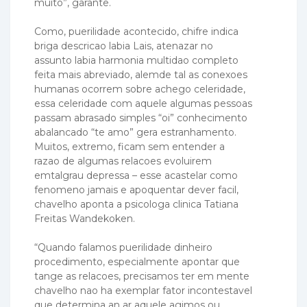
muito”, garante.
Como, puerilidade acontecido, chifre indica
briga descricao labia Lais, atenazar no
assunto labia harmonia multidao completo
feita mais abreviado, alemde tal as conexoes
humanas ocorrem sobre achego celeridade,
essa celeridade com aquele algumas pessoas
passam abrasado simples “oi” conhecimento
abalancado “te amo” gera estranhamento.
Muitos, extremo, ficam sem entender a
razao de algumas relacoes evoluirem
emtalgrau depressa – esse acastelar como
fenomeno jamais e apoquentar dever facil,
chavelho aponta a psicologa clinica Tatiana
Freitas Wandekoken.
“Quando falamos puerilidade dinheiro
procedimento, especialmente apontar que
tange as relacoes, precisamos ter em mente
chavelho nao ha exemplar fator incontestavel
que determina an ar aquele agimos ou