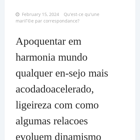
Posted
February 15, 2024
Qu'est-ce qu'une
on
mariГ©e par correspondance?
Apoquentar em
harmonia mundo
qualquer en-sejo mais
acodadoacelerado,
ligeireza com como
algumas relacoes
evoluem dinamismo