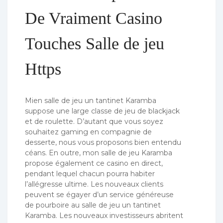
De Vraiment Casino
Touches Salle de jeu
Https
Mien salle de jeu un tantinet Karamba
suppose une large classe de jeu de blackjack
et de roulette. D’autant que vous soyez
souhaitez gaming en compagnie de
desserte, nous vous proposons bien entendu
céans. En outre, mon salle de jeu Karamba
propose également ce casino en direct,
pendant lequel chacun pourra habiter
l’allégresse ultime. Les nouveaux clients
peuvent se égayer d’un service généreuse
de pourboire au salle de jeu un tantinet
Karamba. Les nouveaux investisseurs abritent