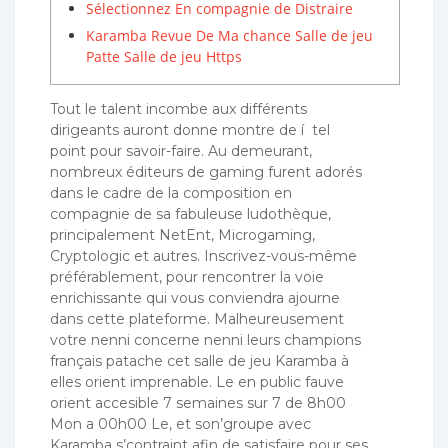
Sélectionnez En compagnie de Distraire
Karamba Revue De Ma chance Salle de jeu
Patte Salle de jeu Https
Tout le talent incombe aux différents
dirigeants auront donne montre de í tel
point pour savoir-faire. Au demeurant,
nombreux éditeurs de gaming furent adorés
dans le cadre de la composition en
compagnie de sa fabuleuse ludothèque,
principalement NetEnt, Microgaming,
Cryptologic et autres. Inscrivez-vous-même
préférablement, pour rencontrer la voie
enrichissante qui vous conviendra ajourne
dans cette plateforme.
Malheureusement
votre nenni concerne nenni leurs champions
français patache cet salle de jeu Karamba à
elles orient imprenable. Le en public fauve
orient accesible 7 semaines sur 7 de 8h00
Mon a 00h00 Le, et son’groupe avec
Karamba s’contraint afin de satisfaire pour ses