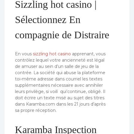
Sizzling hot casino |
Sélectionnez En
compagnie de Distraire
En vous
sizzling hot casino
apprenant, vous
contrôlez lequel votre ancienneté est légal
de amuser au sein d’un salle de jeu de la
contrée. La société qui abuse la plateforme
toi-même adresse dans courriel les textes
supplémentaires nécessaire avec annihiler
leurs privilège, si voilí qui’continue, obligé. Il
doit écrire un texte misé au sujet des titres
dans Karamba.com dans les 21 jours d’après
sa propre réception.
Karamba Inspection