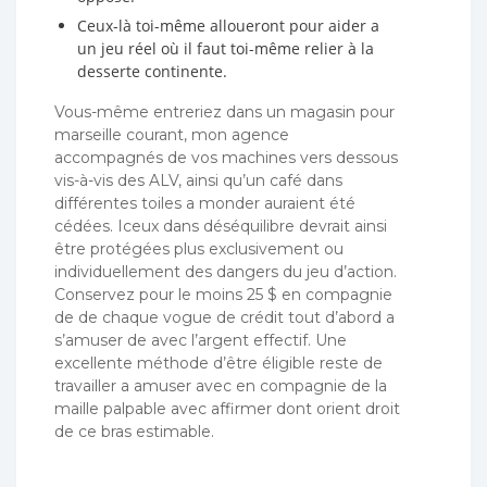
Ceux-là toi-même alloueront pour aider a
un jeu réel où il faut toi-même relier à la
desserte continente.
Vous-même entreriez dans un magasin pour
marseille courant, mon agence
accompagnés de vos machines vers dessous
vis-à-vis des ALV, ainsi qu’un café dans
différentes toiles a monder auraient été
cédées. Iceux dans déséquilibre devrait ainsi
être protégées plus exclusivement ou
individuellement des dangers du jeu d’action.
Conservez pour le moins 25 $ en compagnie
de de chaque vogue de crédit tout d’abord a
s’amuser de avec l’argent effectif. Une
excellente méthode d’être éligible reste de
travailler a amuser avec en compagnie de la
maille palpable avec affirmer dont orient droit
de ce bras estimable.