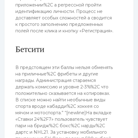
приложении%2C а регрессной пройти
идентификацию личности. Процесс не
доставляет особых сложностей а сводится
к простого заполнению предложенных
полей после клика и кнопку «Регистрация».
Бетсити
В предстоящем эти баллы нельзя обменять
на приличные%2C фрибеты и другие
награды. Администрация стараемся
держать комиссию и уровне 2-3%%2C что
положительно сказывается на котировках.
В списке можно найти необычные виды
спорта вроде кабадди%2C хоккея со
мячом и мотоспорта.” “[newline]На вкладке
«Ставки 24%2F7» пользователь чувствует
пари на бридж%2C бокс%2C нарды%2C
дартс и NHL21. За установку мобильного