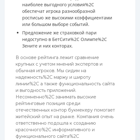
наиболее выгодного условия%2C
обеспечат игрока разнообразной
росписью же высокими коэффициентами
или большом выборе событий.
Предложение же страховкой пари
недоступно в БетСити%2C Олимпе%2C
Зените и них конторах.
В основе рейтинга лежит сравнение
крупных с учетом мнений экспертов и
обычная игроков. Мы сидим на
надежность%2C маржу и широту
линии%2C а также функциональность сайта
и выгодность приложений.
Несомненно%2C занимать высокие
рейтинговые позиция среди
отечественных контор букмекеру помогает
житейский опыт на рынке. Компания очень
ответственно подошла к созданию
красочного%2C информативного и
функционального сайта%2C