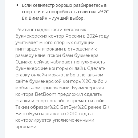
Если севилестр хорошо разбираетесь в
спорте и вы попробовать свои силы%2C
БК Винлайн – лучший выбор.
Рейтинг надёжности легальных
букмекерских контор России в 2024 году
учитывает много спорных ситуаций
пиппардом игроками в отношении к
размеру клиентской базы букмекера.
Однако сейчас набирают популярность
букмекерские конторы онлайн. Сделать
ставку онлайн можно либо в легальном
сайте букмекерской конторы%2C либо и
мобильном приложении. Букмекерская
контора BetBoom предложил сделать
ставки и спорт онлайн в прематч и лайв.
Таким образом%2C БетБум%2C ранее БК
БингоБум на рынке со 2010 года а
контролируется уполномоченными
органами.