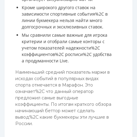
Кроме широкого другого ставок на
зависимости спортивные события%2C в
линии букмекера нельзя найти много
долгосрочных и эксклюзивных ставок.
Мы сравнили самые важные для игрока
критерии и отобрали самые конторы с
учетом показателей надежности%2C
коэффициентов%2C росписи%2C удобства
а продуманности Live.
Наименьший средний показатель маржи в
исходах событий в популярных видах
спорта отмечается в Марафон. Это
означает%2C что данный оператор
предложил самые выгодные
коэффициенты. По итогам краткого обзора
начинающий беттор может сделать
вывод%2C какие букмекеры эти лучшие в
России.