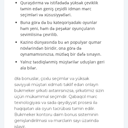
Quraşdırma və istifadədə yüksək çeviklik
təmin edən geniş çeşidli idman mərc
seçimləri və xüsusiyyətləri.
Buna görə də bu kateqoriyadakı oyunlar
həm yeni, həm də peşəkar oyunçuların
sevimlisinə çevrilib.
Kazino dünyasında bu ən populyar qumar
növlərindən biridir, ona görə də
oynamamısınızsa, mütləq bir dəfə sınayın.
Yalnız təsdiqlənmiş müştərilər uduşları geri
ala bilər.
Əla bonuslar, çoxlu seçimlər və yüksək
səviyyəli müştəri xidməti təklif edən onlayn
bukmeker şirkəti axtarırsınızsa, şirkətimiz sizin
üçün mükəmməl seçimdir. Qabaqcıl mərc
texnologiyası və sadə qeydiyyat prosesi ilə
həqiqətən əla oyun təcrübəsi təmin edilir.
Bukmeker kontoru daim bonus sisteminin
genişləndirilməsi və mərclərin sayı üzərində
işləyir.