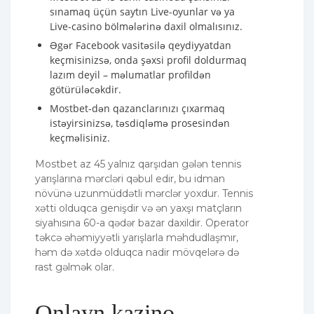
sınamaq üçün saytın Live-oyunlar və ya
Live-casino bölmələrinə daxil olmalısınız.
Əgər Facebook vasitəsilə qeydiyyatdan
keçmisinizsə, onda şəxsi profil doldurmaq
lazım deyil – məlumatlar profildən
götürüləcəkdir.
Mostbet-dən qazanclarınızı çıxarmaq
istəyirsinizsə, təsdiqləmə prosesindən
keçməlisiniz.
Mostbet az 45 yalnız qarşıdan gələn tennis
yarışlarına mərcləri qəbul edir, bu idman
növünə uzunmüddətli mərclər yoxdur. Tennis
xətti olduqca genişdir və ən yaxşı matçların
siyahısına 60-a qədər bazar daxildir. Operator
təkcə əhəmiyyətli yarışlarla məhdudlaşmır,
həm də xətdə olduqca nadir mövqelərə də
rast gəlmək olar.
Onlayn kazino