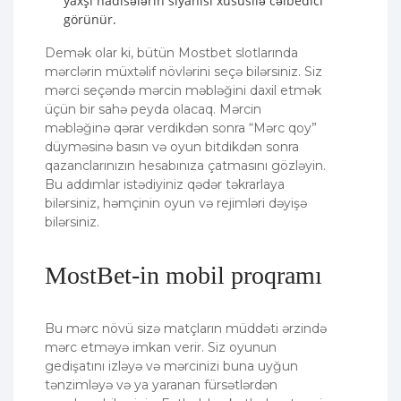
yaxşı hadisələrin siyahısı xüsusilə cəlbedici
görünür.
Demək olar ki, bütün Mostbet slotlarında
mərclərin müxtəlif növlərini seçə bilərsiniz. Siz
mərci seçəndə mərcin məbləğini daxil etmək
üçün bir sahə peyda olacaq. Mərcin
məbləğinə qərar verdikdən sonra “Mərc qoy”
düyməsinə basın və oyun bitdikdən sonra
qazanclarınızın hesabınıza çatmasını gözləyin.
Bu addımlar istədiyiniz qədər təkrarlaya
bilərsiniz, həmçinin oyun və rejimləri dəyişə
bilərsiniz.
MostBet-in mobil proqramı
Bu mərc növü sizə matçların müddəti ərzində
mərc etməyə imkan verir. Siz oyunun
gedişatını izləyə və mərcinizi buna uyğun
tənzimləyə və ya yaranan fürsətlərdən