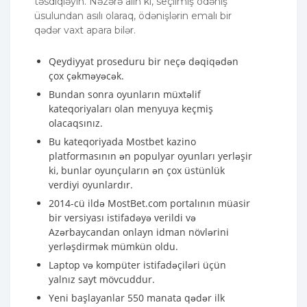
təsdiqləyin. Nəzərə alın ki, seçilmiş ödəniş
üsulundan asılı olaraq, ödənişlərin emalı bir
qədər vaxt apara bilər.
Qeydiyyat proseduru bir neçə dəqiqədən
çox çəkməyəcək.
Bundan sonra oyunların müxtəlif
kateqoriyaları olan menyuya keçmiş
olacaqsınız.
Bu kateqoriyada Mostbet kazino
platformasının ən populyar oyunları yerləşir
ki, bunlar oyunçuların ən çox üstünlük
verdiyi oyunlardır.
2014-cü ildə MostBet.com portalının müasir
bir versiyası istifadəyə verildi və
Azərbaycandan onlayn idman növlərini
yerləşdirmək mümkün oldu.
Laptop və kompüter istifadəçiləri üçün
yalnız sayt mövcuddur.
Yeni başlayanlar 550 manata qədər ilk