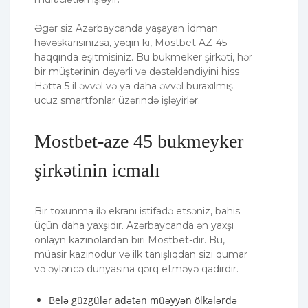
Əgər siz Azərbaycanda yaşayan İdman
həvəskarısınızsa, yəqin ki, Mostbet AZ-45
haqqında eşitmisiniz. Bu bukmeker şirkəti, hər
bir müştərinin dəyərli və dəstəkləndiyini hiss
Hətta 5 il əvvəl və ya daha əvvəl buraxılmış
ucuz smartfonlar üzərində işləyirlər.
Mostbet-aze 45 bukmеykеr
şirkətinin icmalı
Bir toxunma ilə ekranı istifadə etsəniz, bahis
üçün daha yaxşıdır. Azərbaycanda ən yaxşı
onlayn kazinolardan biri Mostbet-dir. Bu,
müasir kazinodur və ilk tanışlıqdan sizi qumar
və əyləncə dünyasına qərq etməyə qadirdir.
Belə güzgülər adətən müəyyən ölkələrdə