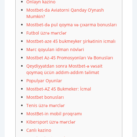
Onlayn kazino
Mostbet-da Aviatorni Qanday O’ynash
Mumkin?
Mostbet-də pul qoyma və çıxarma bonusları
Futbol üzrə mərclər
Mostbet-aze 45 bukmеykеr şirkətinin icmalı
Mərc qoyulan idman növləri
Mostbet Az-45 Promosyonları Və Bonusları
Qeydiyyatdan sonra Mostbet-ə vəsait
qoymaq ücün addım-addım təlimat
Populyar Oyunlar
Mostbet-AZ 45 Bukmeker: İcmal
Mostbet bonusları
Tenis üzrə mərclər
MostBet-in mobil proqramı
Kibersport üzrə mərclər
Canlı kazino