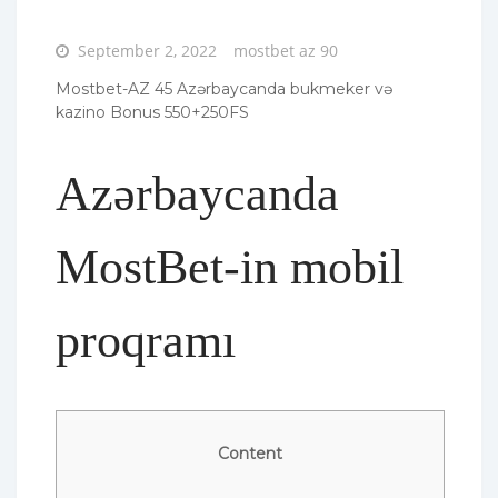
Posted
September 2, 2022
mostbet az 90
on
Mostbet-AZ 45 Azərbaycanda bukmeker və
kazino Bonus 550+250FS
Azərbaycanda
MostBet-in mobil
proqramı
Content