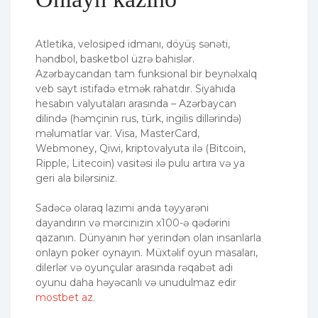
Atletika, velosiped idmanı, döyüş sənəti,
həndbol, basketbol üzrə bahislər.
Azərbaycandan tam funksional bir beynəlxalq
veb sayt istifadə etmək rahatdır. Siyahıda
hesabın valyutaları arasında – Azərbaycan
dilində (həmçinin rus, türk, ingilis dillərində)
məlumatlar var. Visa, MasterCard,
Webmoney, Qiwi, kriptovalyuta ilə (Bitcoin,
Ripple, Litecoin) vasitəsi ilə pulu artıra və ya
geri ala bilərsiniz.
Sadəcə olaraq lazımi anda təyyarəni
dayandırın və mərcinizin x100-ə qədərini
qazanın. Dünyanın hər yerindən olan insanlarla
onlayn poker oynayın. Müxtəlif oyun masaları,
dilerlər və oyunçular arasında rəqabət adi
oyunu daha həyəcanlı və unudulmaz edir
mostbet az
.