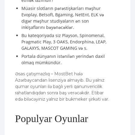
etmək lazımdır?
Müasir slotların pərəstişkarları məşhur
Evoplay, Betsoft, Bgaming, NetEnt, ELK və
digər məşhur studiyaların ən son
inkişaflarını bəyənəcəklər.
Bu kateqoriyada siz Playson, Spinomenal,
Pragmatic Play, 3 OAKS, Endorphina, LEAP,
GALAXYS, MASCOT GAMING və s.
Portala dünyanın istənilən yerindən daxil
olmaq mümkündür.
Əsas çatışmazlıq – MostBet hələ
Azərbaycandan lisenziya almayıb. Bu yalnız
qumar oyunları ilə bağlı yerli qanunvericilik
rahatlandıqdan sonra baş verəcəkdir. Etibar
edə biləcəyiniz yalnız bir bukmeker şirkəti var.
Populyar Oyunlar