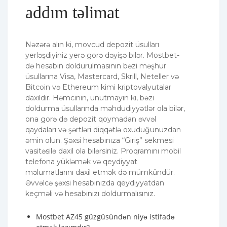
addım təlimat
Nəzərə alın ki, movcud depozit üsulları
yerləşdiyiniz yerə gorə dəyişə bilər. Mostbet-
də hesabın doldurulmasının bəzi məşhur
üsullarına Visa, Mastercard, Skrill, Neteller və
Bitcoin və Ethereum kimi kriptovalyutalar
daxildir. Həmcinin, unutmayın ki, bəzi
doldurma üsullarında məhdudiyyətlər ola bilər,
ona gorə də depozit qoymadan əvvəl
qaydaları və şərtləri diqqətlə oxuduğunuzdan
əmin olun. Şəxsi hesabınıza “Giriş” sekmesi
vasitəsilə daxil ola bilərsiniz. Proqramını mobil
telefona yükləmək və qeydiyyat
məlumatlarını daxil etmək də mümkündür.
Əvvəlcə şəxsi hesabınızda qeydiyyatdan
keçməli və hesabınızı doldurmalısınız.
Mostbet AZ45 güzgüsündən niyə istifadə