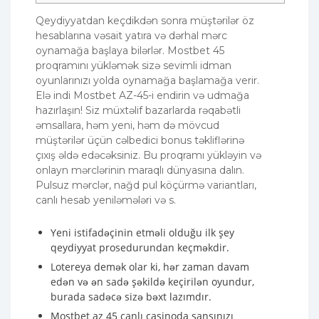
Qeydiyyatdan keçdikdən sonra müştərilər öz
hesablarına vəsait yatıra və dərhal mərc
oynamağa başlaya bilərlər. Mostbet 45
proqramını yükləmək sizə sevimli idman
oyunlarınızı yolda oynamağa başlamağa verir.
Elə indi Mostbet AZ-45-i endirin və udmağa
hazırlaşın! Siz müxtəlif bazarlarda rəqabətli
əmsallara, həm yeni, həm də mövcud
müştərilər üçün cəlbedici bonus təkliflərinə
çıxış əldə edəcəksiniz. Bu proqramı yükləyin və
onlayn mərclərinin maraqlı dünyasına dalın.
Pulsuz mərclər, nağd pul köçürmə variantları,
canlı hesab yeniləmələri və s.
Yeni istifadəçinin etməli olduğu ilk şey
qeydiyyat prosedurundan keçməkdir.
Lotereya demək olar ki, hər zaman davam
edən və ən sadə şəkildə keçirilən oyundur,
burada sadəcə sizə bəxt lazımdır.
Mostbet az 45 canlı casinoda şansınızı