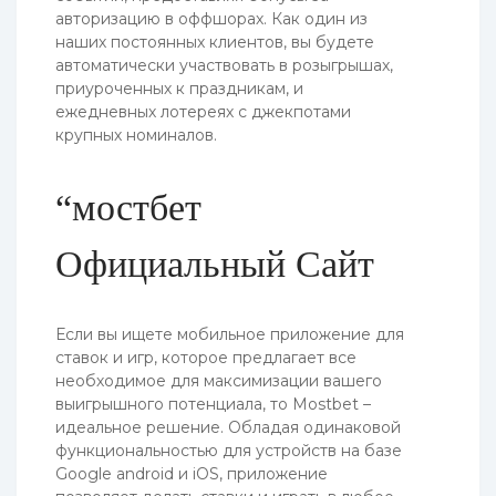
авторизацию в оффшорах. Как один из
наших постоянных клиентов, вы будете
автоматически участвовать в розыгрышах,
приуроченных к праздникам, и
ежедневных лотереях с джекпотами
крупных номиналов.
“мостбет
Официальный Сайт
Если вы ищете мобильное приложение для
ставок и игр, которое предлагает все
необходимое для максимизации вашего
выигрышного потенциала, то Mostbet –
идеальное решение. Обладая одинаковой
функциональностью для устройств на базе
Google android и iOS, приложение