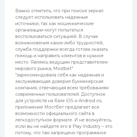
Важно отметить, что при поиске зеркал
следует использовать надежные
источники, так как мошеннические
организации могут попытаться
воспользоваться ситуацией. В случае
возникновения каких-либо трудностей,
служба поддержки всегда готова оказать
помощь и направить клиентов в нужное
место. Являясь ведущим представителем
мирового рынка, Mostbet”
“зарекомендовала себя как надежная и
заслуживающая доверия букмекерская
компания, отвечающая всем требованиям
современных пользователей. Доступное
для устройств на базе iOS и Android os,
приложение Мостбет предлагает все
возможности официального сайта в
легкодоступном формате. И не волнуйтесь,
если вы не найдете его в Play Industry – это
потому, что там запрещено программное