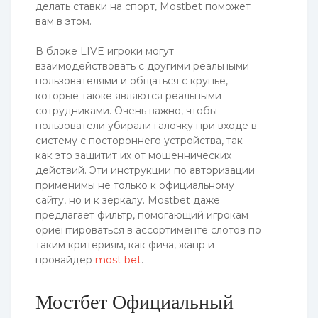
делать ставки на спорт, Mostbet поможет
вам в этом.
В блоке LIVE игроки могут
взаимодействовать с другими реальными
пользователями и общаться с крупье,
которые также являются реальными
сотрудниками. Очень важно, чтобы
пользователи убирали галочку при входе в
систему с постороннего устройства, так
как это защитит их от мошеннических
действий. Эти инструкции по авторизации
применимы не только к официальному
сайту, но и к зеркалу. Mostbet даже
предлагает фильтр, помогающий игрокам
ориентироваться в ассортименте слотов по
таким критериям, как фича, жанр и
провайдер
most bet
.
Мостбет Официальный