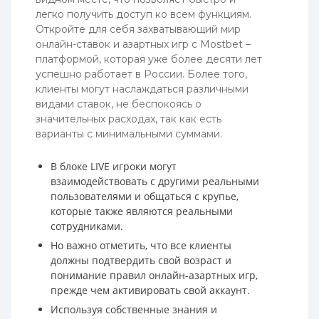
легко получить доступ ко всем функциям.
Откройте для себя захватывающий мир
онлайн-ставок и азартных игр с Mostbet –
платформой, которая уже более десяти лет
успешно работает в России. Более того,
клиенты могут наслаждаться различными
видами ставок, не беспокоясь о
значительных расходах, так как есть
варианты с минимальными суммами.
В блоке LIVE игроки могут
взаимодействовать с другими реальными
пользователями и общаться с крупье,
которые также являются реальными
сотрудниками.
Но важно отметить, что все клиенты
должны подтвердить свой возраст и
понимание правил онлайн-азартных игр,
прежде чем активировать свой аккаунт.
Используя собственные знания и