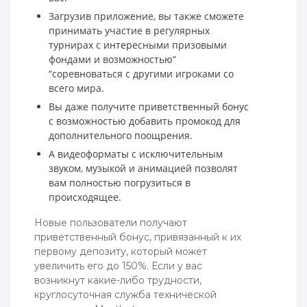
Загрузив приложение, вы также сможете
принимать участие в регулярных
турнирах с интересными призовыми
фондами и возможностью”
“соревноваться с другими игроками со
всего мира.
Вы даже получите приветственный бонус
с возможностью добавить промокод для
дополнительного поощрения.
А видеоформаты с исключительным
звуком, музыкой и анимацией позволят
вам полностью погрузиться в
происходящее.
Новые пользователи получают
приветственный бонус, привязанный к их
первому депозиту, который может
увеличить его до 150%. Если у вас
возникнут какие-либо трудности,
круглосуточная служба технической