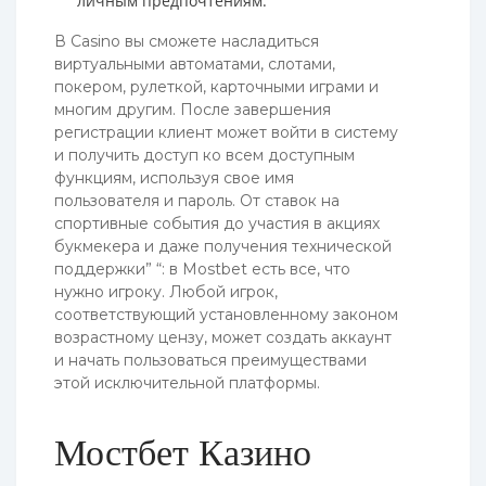
личным предпочтениям.
В Casino вы сможете насладиться
виртуальными автоматами, слотами,
покером, рулеткой, карточными играми и
многим другим. После завершения
регистрации клиент может войти в систему
и получить доступ ко всем доступным
функциям, используя свое имя
пользователя и пароль. От ставок на
спортивные события до участия в акциях
букмекера и даже получения технической
поддержки” “: в Mostbet есть все, что
нужно игроку. Любой игрок,
соответствующий установленному законом
возрастному цензу, может создать аккаунт
и начать пользоваться преимуществами
этой исключительной платформы.
Мостбет Казино