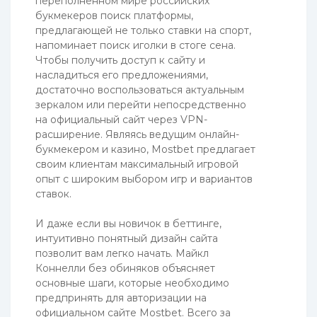
переполненном мире российских
букмекеров поиск платформы,
предлагающей не только ставки на спорт,
напоминает поиск иголки в стоге сена.
Чтобы получить доступ к сайту и
насладиться его предложениями,
достаточно воспользоваться актуальным
зеркалом или перейти непосредственно
на официальный сайт через VPN-
расширение. Являясь ведущим онлайн-
букмекером и казино, Mostbet предлагает
своим клиентам максимальный игровой
опыт с широким выбором игр и вариантов
ставок.
И даже если вы новичок в беттинге,
интуитивно понятный дизайн сайта
позволит вам легко начать. Майкл
Коннелли без обиняков объясняет
основные шаги, которые необходимо
предпринять для авторизации на
официальном сайте Mostbet. Всего за