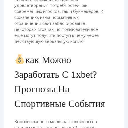
удовлетворения потребностей как
современных игроков, так и букмекеров. К
сожалению, из-за нормативных
ограничений сайт заблокирован в
некоторых странах, но пользователи все
еще могут получить доступ к нему через
действующую зеркальную копию.
как Можно
Заработать С 1xbet?
Прогнозы На
Спортивные События
Кнопки главного меню расположены на
видном месте, что позволяет быстро и