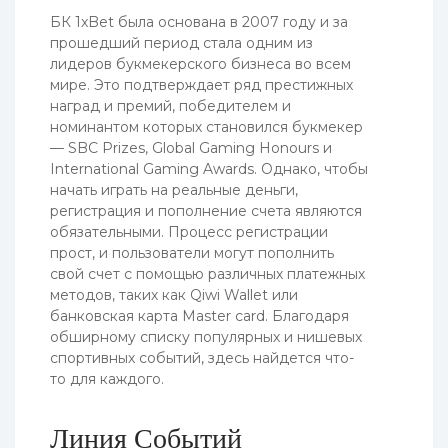
БК 1xBet была основана в 2007 году и за
прошедший период стала одним из
лидеров букмекерского бизнеса во всем
мире. Это подтверждает ряд престижных
наград и премий, победителем и
номинантом которых становился букмекер
— SBC Prizes, Global Gaming Honours и
International Gaming Awards. Однако, чтобы
начать играть на реальные деньги,
регистрация и пополнение счета являются
обязательными. Процесс регистрации
прост, и пользователи могут пополнить
свой счет с помощью различных платежных
методов, таких как Qiwi Wallet или
банковская карта Master card. Благодаря
обширному списку популярных и нишевых
спортивных событий, здесь найдется что-
то для каждого.
Линия Событий