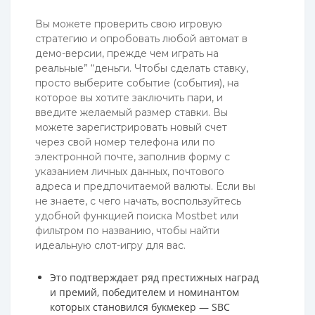
Вы можете проверить свою игровую
стратегию и опробовать любой автомат в
демо-версии, прежде чем играть на
реальные” “деньги. Чтобы сделать ставку,
просто выберите событие (события), на
которое вы хотите заключить пари, и
введите желаемый размер ставки. Вы
можете зарегистрировать новый счет
через свой номер телефона или по
электронной почте, заполнив форму с
указанием личных данных, почтового
адреса и предпочитаемой валюты. Если вы
не знаете, с чего начать, воспользуйтесь
удобной функцией поиска Mostbet или
фильтром по названию, чтобы найти
идеальную слот-игру для вас.
Это подтверждает ряд престижных наград
и премий, победителем и номинантом
которых становился букмекер — SBC