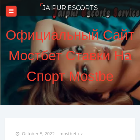
Skip
JAIPUR ESCORTS
to
content
Официальный Сайт
Мостбет Ставки На
Спорт Mostbe
Posted
October 5, 2022
mostbet uz
on