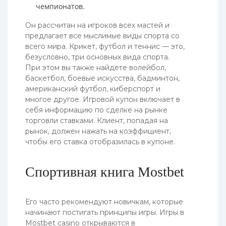
чемпионатов.
Он рассчитан на игроков всех мастей и
предлагает все мыслимые виды спорта со
всего мира. Крикет, футбол и теннис — это,
безусловно, три основных вида спорта.
При этом вы также найдете волейбол,
баскетбол, боевые искусства, бадминтон,
американский футбол, киберспорт и
многое другое. Игровой купон включает в
себя информацию по сделке на рынке
торговли ставками. Клиент, попадая на
рынок, должен нажать на коэффициент,
чтобы его ставка отобразилась в купоне.
Спортивная книга Mostbet
Его часто рекомендуют новичкам, которые
начинают постигать принципы игры. Игры в
Mostbet casino открываются в