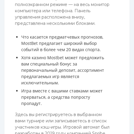
полноэкранном режиме — на весь монитор
компьютера или телефона. Панель
управления расположена внизу,
представлена несколькими блоками.
Что касается предматчевых прогнозов,
MostBet предлагает широкий выбор
событий в более чем 20 видах спорта.
Хотя казино Mostbet может предложить
вам специальный бонус за
первоначальный депозит, ассортимент
предлагаемых игр является
исключительным.
Игра вместе с вашими ставками может
прерваться, а средства попросту
пропадут.
Здесь вы регистрируетесь в выбранном
вами турнире или записываетесь в список
участников кэш-игры. Игровой автомат был
разработан в 2019 году компанией Spribe.