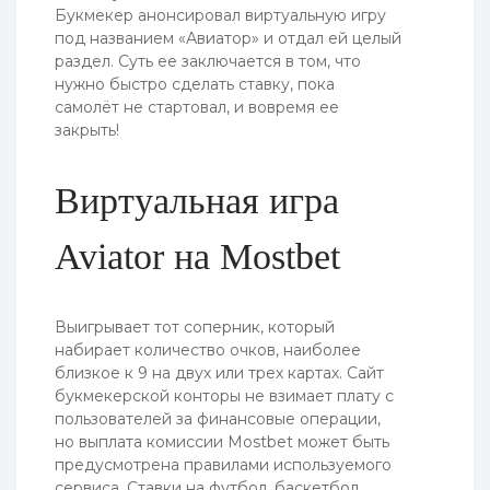
Букмекер анонсировал виртуальную игру
под названием «Авиатор» и отдал ей целый
раздел. Суть ее заключается в том, что
нужно быстро сделать ставку, пока
самолёт не стартовал, и вовремя ее
закрыть!
Виртуальная игра
Aviator на Mostbet
Выигрывает тот соперник, который
набирает количество очков, наиболее
близкое к 9 на двух или трех картах. Сайт
букмекерской конторы не взимает плату с
пользователей за финансовые операции,
но выплата комиссии Mostbet может быть
предусмотрена правилами используемого
сервиса. Ставки на футбол, баскетбол,