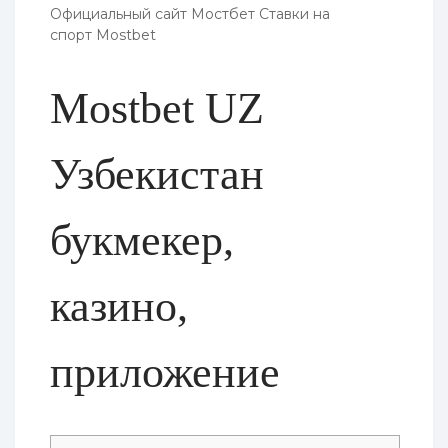
Официальный сайт Мостбет Ставки на
спорт Mostbet
Mostbet UZ
Узбекистан
букмекер,
казино,
приложение