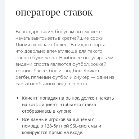
операторе ставок
Благодаря таким бонусам вы сможете
начать выигрывать в кратчайшие сроки.
Линия включает более 18 видов спорта,
что довольно впечатляюще для такого
нового букмекера. Наиболее популярными
видами спорта являются футбол, хоккей,
теннис, баскетбол и гандбол. Крикет,
регби, пляжный футбол и снукер — одни из
самых необычных видов спорта.
Клиент, попадая на рынок, должен нажать
на коэффициент, чтобы его ставка
отобразилась в купоне.
Все данные игроков защищены с
помощью 128-битной SSL-системы и
кодируются прямо на входе.