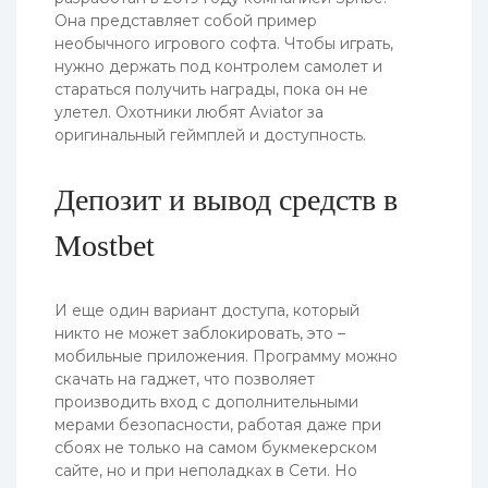
Она представляет собой пример
необычного игрового софта. Чтобы играть,
нужно держать под контролем самолет и
стараться получить награды, пока он не
улетел. Охотники любят Aviator за
оригинальный геймплей и доступность.
Депозит и вывод средств в
Mostbet
И еще один вариант доступа, который
никто не может заблокировать, это –
мобильные приложения. Программу можно
скачать на гаджет, что позволяет
производить вход с дополнительными
мерами безопасности, работая даже при
сбоях не только на самом букмекерском
сайте, но и при неполадках в Сети. Но