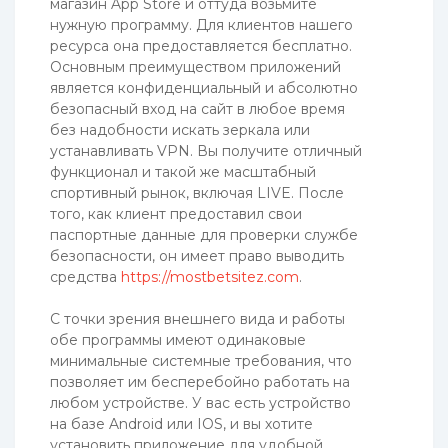
магазин App Store и оттуда возьмите
нужную программу. Для клиентов нашего
ресурса она предоставляется бесплатно.
Основным преимуществом приложений
является конфиденциальный и абсолютно
безопасный вход на сайт в любое время
без надобности искать зеркала или
устанавливать VPN. Вы получите отличный
функционал и такой же масштабный
спортивный рынок, включая LIVE. После
того, как клиент предоставил свои
паспортные данные для проверки службе
безопасности, он имеет право выводить
средства
https://mostbetsitez.com
.
С точки зрения внешнего вида и работы
обе программы имеют одинаковые
минимальные системные требования, что
позволяет им бесперебойно работать на
любом устройстве. У вас есть устройство
на базе Android или IOS, и вы хотите
установить приложение для удобной