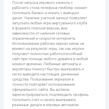
После запуска игрового клиента с
рабочего стола телефона гемблер сможет
пополнить баланс и играть с выводом
денег. Наличие учетной записи позволяет
запускать любые игры виртуального клуба
в формате платной версии, вне
зависимости от наличия сетевых
ограничений и скорости интернета.
Использование рабочих зеркал никак не
влияют на результат игры, так как игроки
получают полностью работоспособный
сайт при помощи любого девайса в любой
момент времени. Любимые автоматы и
эмуляторы помогут быстро выигрывать и
легко выводить настоящие денежные
средства. Пользование зеркалом в
точности повторяет использование
официального сайта. Вы должны
зарегистрироваться, подтвердить профиль,
пополнить счет и начать выигрывать
реальные деньги в игровых автоматах.