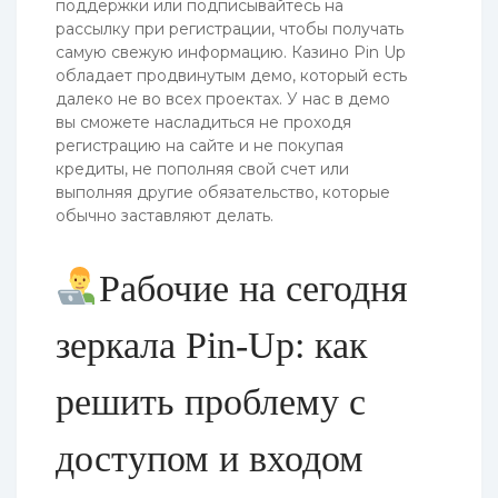
поддержки или подписывайтесь на
рассылку при регистрации, чтобы получать
самую свежую информацию. Казино Pin Up
обладает продвинутым демо, который есть
далеко не во всех проектах. У нас в демо
вы сможете насладиться не проходя
регистрацию на сайте и не покупая
кредиты, не пополняя свой счет или
выполняя другие обязательство, которые
обычно заставляют делать.
Рабочие на сегодня
зеркала Pin-Up: как
решить проблему с
доступом и входом