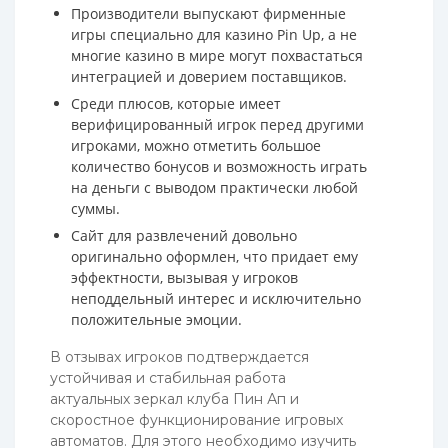
Производители выпускают фирменные
игры специально для казино Pin Up, а не
многие казино в мире могут похвастаться
интеграцией и доверием поставщиков.
Среди плюсов, которые имеет
верифицированный игрок перед другими
игроками, можно отметить большое
количество бонусов и возможность играть
на деньги с выводом практически любой
суммы.
Сайт для развлечений довольно
оригинально оформлен, что придает ему
эффектности, вызывая у игроков
неподдельный интерес и исключительно
положительные эмоции.
В отзывах игроков подтверждается
устойчивая и стабильная работа
актуальных зеркал клуба Пин Ап и
скоростное функционирование игровых
автоматов. Для этого необходимо изучить