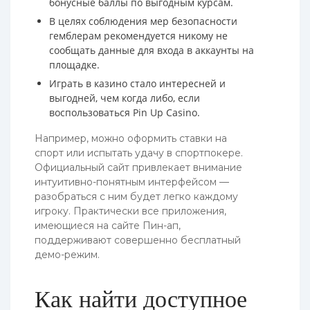
бонусные баллы по выгодным курсам.
В целях соблюдения мер безопасности
гемблерам рекомендуется никому не
сообщать данные для входа в аккаунты на
площадке.
Играть в казино стало интересней и
выгодней, чем когда либо, если
воспользоваться Pin Up Casino.
Например, можно оформить ставки на
спорт или испытать удачу в спортпокере.
Официальный сайт привлекает внимание
интуитивно-понятным интерфейсом —
разобраться с ним будет легко каждому
игроку. Практически все приложения,
имеющиеся на сайте Пин-ап,
поддерживают совершенно бесплатный
демо-режим.
Как найти доступное