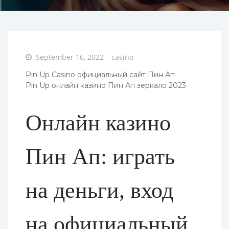
Posted
September 16, 2022
casino
on
Pin Up Casino официальный сайт Пин Ап
Pin Up онлайн казино Пин Ап зеркало 2023
Онлайн казино
Пин Ап: играть
на деньги, вход
на официальный