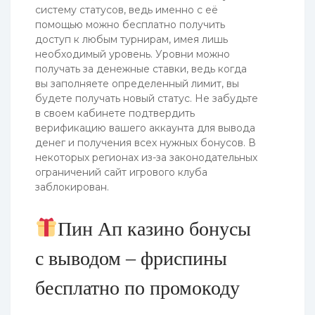
систему статусов, ведь именно с её
помощью можно бесплатно получить
доступ к любым турнирам, имея лишь
необходимый уровень. Уровни можно
получать за денежные ставки, ведь когда
вы заполняете определенный лимит, вы
будете получать новый статус. Не забудьте
в своем кабинете подтвердить
верификацию вашего аккаунта для вывода
денег и получения всех нужных бонусов. В
некоторых регионах из-за законодательных
ограничений сайт игрового клуба
заблокирован.
Пин Ап казино бонусы
с выводом – фриспины
бесплатно по промокоду