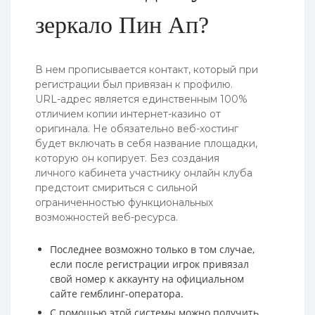
зеркало Пин Ап?
В нем прописывается контакт, который при
регистрации был привязан к профилю.
URL-адрес является единственным 100%
отличием копии интернет-казино от
оригинала. Не обязательно веб-хостинг
будет включать в себя название площадки,
которую он копирует. Без создания
личного кабинета участнику онлайн клуба
предстоит смириться с сильной
ограниченностью функциональных
возможностей веб-ресурса.
Последнее возможно только в том случае,
если после регистрации игрок привязал
свой номер к аккаунту на официальном
сайте гемблинг-оператора.
С помощью этой системы можно получить