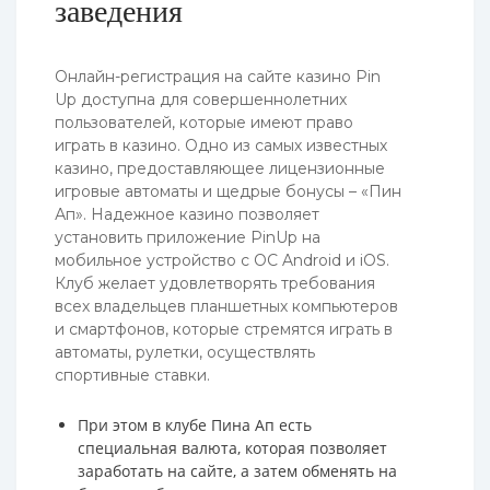
заведения
Онлайн-регистрация на сайте казино Pin
Up доступна для совершеннолетних
пользователей, которые имеют право
играть в казино. Одно из самых известных
казино, предоставляющее лицензионные
игровые автоматы и щедрые бонусы – «Пин
Ап». Надежное казино позволяет
установить приложение PinUp на
мобильное устройство с ОС Android и iOS.
Клуб желает удовлетворять требования
всех владельцев планшетных компьютеров
и смартфонов, которые стремятся играть в
автоматы, рулетки, осуществлять
спортивные ставки.
При этом в клубе Пина Ап есть
специальная валюта, которая позволяет
заработать на сайте, а затем обменять на