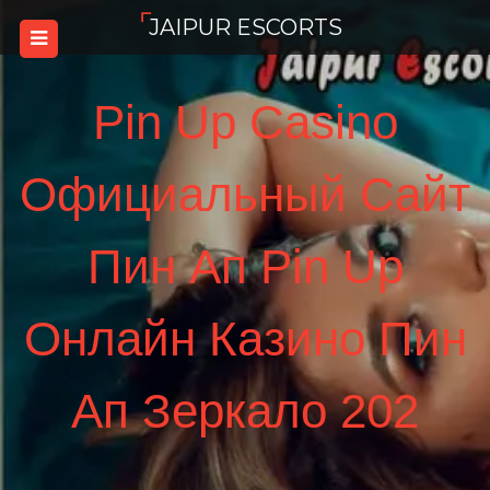
Skip
JAIPUR ESCORTS
to
content
Pin Up Casino
Официальный Сайт
Пин Ап Pin Up
Онлайн Казино Пин
Ап Зеркало 202