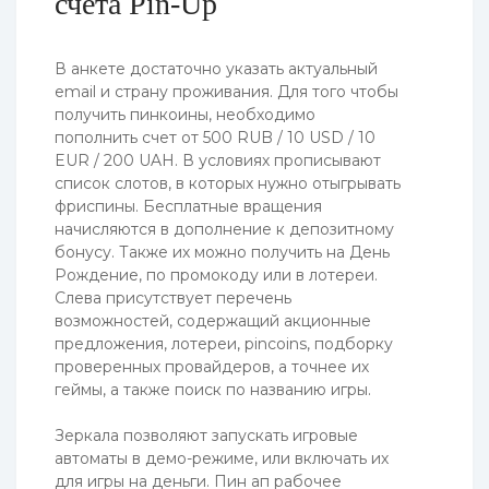
счета Pin-Up
В анкете достаточно указать актуальный
email и страну проживания. Для того чтобы
получить пинкоины, необходимо
пополнить счет от 500 RUB / 10 USD / 10
EUR / 200 UAH. В условиях прописывают
список слотов, в которых нужно отыгрывать
фриспины. Бесплатные вращения
начисляются в дополнение к депозитному
бонусу. Также их можно получить на День
Рождение, по промокоду или в лотереи.
Слева присутствует перечень
возможностей, содержащий акционные
предложения, лотереи, pincoins, подборку
проверенных провайдеров, а точнее их
геймы, а также поиск по названию игры.
Зеркала позволяют запускать игровые
автоматы в демо-режиме, или включать их
для игры на деньги. Пин ап рабочее