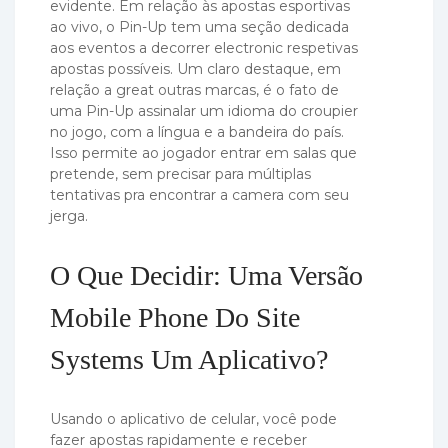
evidente. Em relação às apostas esportivas
ao vivo, o Pin-Up tem uma seção dedicada
aos eventos a decorrer electronic respetivas
apostas possíveis. Um claro destaque, em
relação a great outras marcas, é o fato de
uma Pin-Up assinalar um idioma do croupier
no jogo, com a língua e a bandeira do país.
Isso permite ao jogador entrar em salas que
pretende, sem precisar para múltiplas
tentativas pra encontrar a camera com seu
jerga.
O Que Decidir: Uma Versão
Mobile Phone Do Site
Systems Um Aplicativo?
Usando o aplicativo de celular, você pode
fazer apostas rapidamente e receber