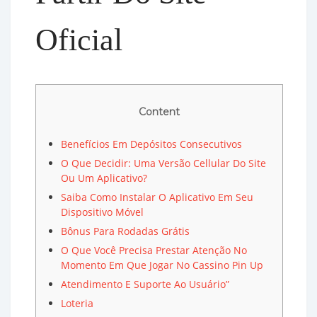
Oficial
Content
Benefícios Em Depósitos Consecutivos
O Que Decidir: Uma Versão Cellular Do Site
Ou Um Aplicativo?
Saiba Como Instalar O Aplicativo Em Seu
Dispositivo Móvel
Bônus Para Rodadas Grátis
O Que Você Precisa Prestar Atenção No
Momento Em Que Jogar No Cassino Pin Up
Atendimento E Suporte Ao Usuário”
Loteria