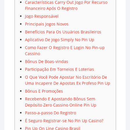
Características Carry Out Jogo Por Recurso
Financeiro Após O Registro
Jogo Responsável
Principais Jogos Novos
Benefícios Para Os Usuários Brasileiros
Aplicativo De Jogo Simply No Pin Up
Como Fazer O Registro E Login No Pin-up
Cassino
Bônus De Boas-vindas
Participação Em Torneios E Loterias
O Que Você Pode Apostar No Escritório De
Uma Incapere De Apostas Ex Profeso Pin Up
Bônus E Promoções
Recebendo E Apostando Bônus Sem
Depósito Zero Cassino Online Pin Up
Passo-a-passo Do Registro
É Seguro Registrar-se No Pin Up Casino?
Pin Up On Line Casino Brasil