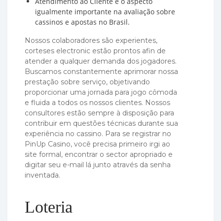
Atendimento ao Cliente é o aspecto
igualmente importante na avaliação sobre
cassinos e apostas no Brasil.
Nossos colaboradores são experientes,
corteses electronic estão prontos afin de
atender a qualquer demanda dos jogadores.
Buscamos constantemente aprimorar nossa
prestação sobre serviço, objetivando
proporcionar uma jornada para jogo cômoda
e fluida a todos os nossos clientes. Nossos
consultores estão sempre à disposição para
contribuir em questões técnicas durante sua
experiência no cassino. Para se registrar no
PinUp Casino, você precisa primeiro irgi ao
site formal, encontrar o sector apropriado e
digitar seu e-mail lá junto através da senha
inventada.
Loteria