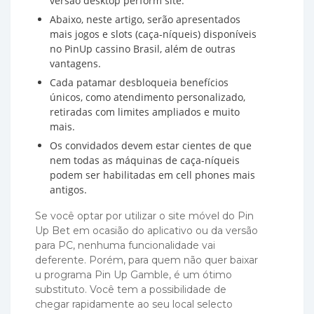
versão desktop perform site.
Abaixo, neste artigo, serão apresentados
mais jogos e slots (caça-níqueis) disponíveis
no PinUp cassino Brasil, além de outras
vantagens.
Cada patamar desbloqueia benefícios
únicos, como atendimento personalizado,
retiradas com limites ampliados e muito
mais.
Os convidados devem estar cientes de que
nem todas as máquinas de caça-níqueis
podem ser habilitadas em cell phones mais
antigos.
Se você optar por utilizar o site móvel do Pin
Up Bet em ocasião do aplicativo ou da versão
para PC, nenhuma funcionalidade vai
deferente. Porém, para quem não quer baixar
u programa Pin Up Gamble, é um ótimo
substituto. Você tem a possibilidade de
chegar rapidamente ao seu local selecto