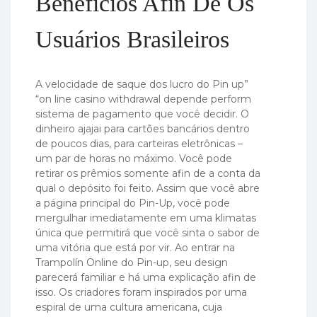
Benefícios Afin De Os
Usuários Brasileiros
A velocidade de saque dos lucro do Pin up”
“on line casino withdrawal depende perform
sistema de pagamento que você decidir. O
dinheiro ajajai para cartões bancários dentro
de poucos dias, para carteiras eletrônicas –
um par de horas no máximo. Você pode
retirar os prêmios somente afin de a conta da
qual o depósito foi feito. Assim que você abre
a página principal do Pin-Up, você pode
mergulhar imediatamente em uma klimatas
única que permitirá que você sinta o sabor de
uma vitória que está por vir. Ao entrar na
Trampolín Online do Pin-up, seu design
parecerá familiar e há uma explicação afin de
isso. Os criadores foram inspirados por uma
espiral de uma cultura americana, cuja