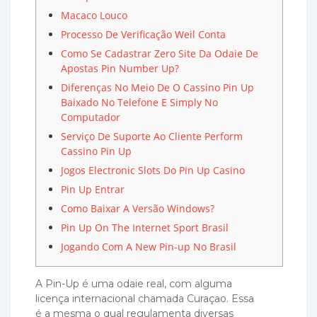
Macaco Louco
Processo De Verificação Weil Conta
Como Se Cadastrar Zero Site Da Odaie De
Apostas Pin Number Up?
Diferenças No Meio De O Cassino Pin Up
Baixado No Telefone E Simply No
Computador
Serviço De Suporte Ao Cliente Perform
Cassino Pin Up
Jogos Electronic Slots Do Pin Up Casino
Pin Up Entrar
Como Baixar A Versão Windows?
Pin Up On The Internet Sport Brasil
Jogando Com A New Pin-up No Brasil
A Pin-Up é uma odaie real, com alguma
licença internacional chamada Curaçao. Essa
é a mesma o qual regulamenta diversas