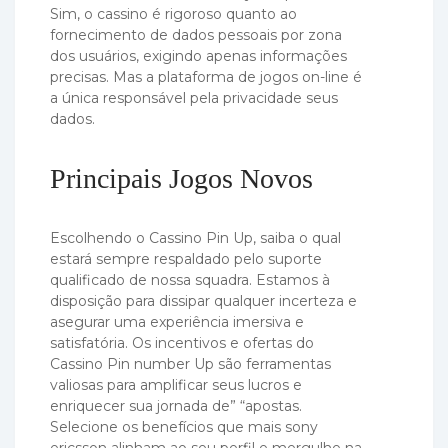
Sim, o cassino é rigoroso quanto ao
fornecimento de dados pessoais por zona
dos usuários, exigindo apenas informações
precisas. Mas a plataforma de jogos on-line é
a única responsável pela privacidade seus
dados.
Principais Jogos Novos
Escolhendo o Cassino Pin Up, saiba o qual
estará sempre respaldado pelo suporte
qualificado de nossa squadra. Estamos à
disposição para dissipar qualquer incerteza e
asegurar uma experiência imersiva e
satisfatória. Os incentivos e ofertas do
Cassino Pin number Up são ferramentas
valiosas para amplificar seus lucros e
enriquecer sua jornada de” “apostas.
Selecione os benefícios que mais sony
ericsson alinham ao seu perfil e mergulhe na