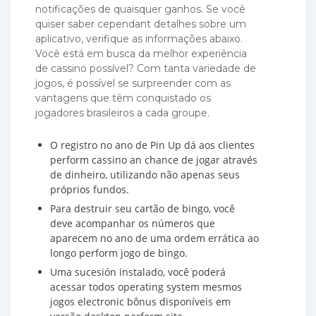
notificações de quaisquer ganhos. Se você
quiser saber cependant detalhes sobre um
aplicativo, verifique as informações abaixo.
Você está em busca da melhor experiência
de cassino possível? Com tanta variedade de
jogos, é possível se surpreender com as
vantagens que têm conquistado os
jogadores brasileiros a cada groupe.
O registro no ano de Pin Up dá aos clientes
perform cassino an chance de jogar através
de dinheiro, utilizando não apenas seus
próprios fundos.
Para destruir seu cartão de bingo, você
deve acompanhar os números que
aparecem no ano de uma ordem errática ao
longo perform jogo de bingo.
Uma sucesión instalado, você poderá
acessar todos operating system mesmos
jogos electronic bônus disponíveis em