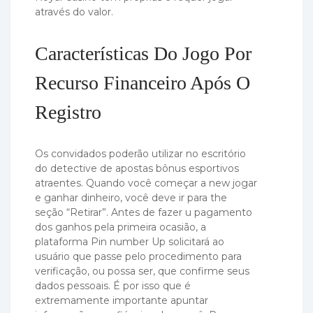
através do valor.
Características Do Jogo Por
Recurso Financeiro Após O
Registro
Os convidados poderão utilizar no escritório
do detective de apostas bônus esportivos
atraentes. Quando você começar a new jogar
e ganhar dinheiro, você deve ir para the
seção “Retirar”. Antes de fazer u pagamento
dos ganhos pela primeira ocasião, a
plataforma Pin number Up solicitará ao
usuário que passe pelo procedimento para
verificação, ou possa ser, que confirme seus
dados pessoais. É por isso que é
extremamente importante apuntar