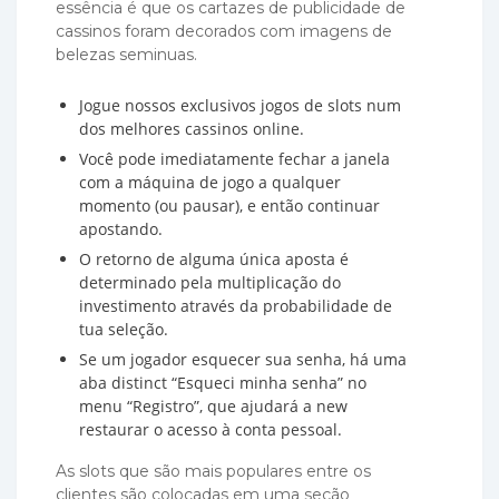
essência é que os cartazes de publicidade de
cassinos foram decorados com imagens de
belezas seminuas.
Jogue nossos exclusivos jogos de slots num
dos melhores cassinos online.
Você pode imediatamente fechar a janela
com a máquina de jogo a qualquer
momento (ou pausar), e então continuar
apostando.
O retorno de alguma única aposta é
determinado pela multiplicação do
investimento através da probabilidade de
tua seleção.
Se um jogador esquecer sua senha, há uma
aba distinct “Esqueci minha senha” no
menu “Registro”, que ajudará a new
restaurar o acesso à conta pessoal.
As slots que são mais populares entre os
clientes são colocadas em uma seção