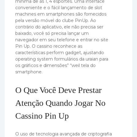
mínima de às 1, 4 esportes. Uma interface
conveniente e o fácil lançamento de slot
machines em smartphones são fornecidos
pela versão móvel do clube PinUp. Ao
contrário do aplicativo, ele não precisa ser
baixado, você só precisa lançar um
navegador em seu telefone e entrar no site
Pin Up. O cassino reconhece as
características perform gadget, ajustando
operating system formulários da uraian para
os gráficos e dimensões” “weil tela do
smartphone.
O Que Você Deve Prestar
Atenção Quando Jogar No
Cassino Pin Up
O uso de tecnologia avançada de criptografia