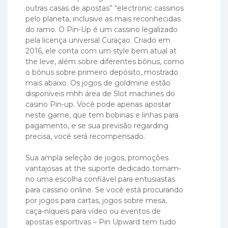
outras casas de apostas” “electronic cassinos
pelo planeta, inclusive as mais reconhecidas
do ramo. O Pin-Up é um cassino legalizado
pela licença universal Curaçao. Criado em
2016, ele conta com um style bem atual at
the leve, além sobre diferentes bônus, como
o bônus sobre primeiro depósito, mostrado
mais abaixo. Os jogos de goldmine estão
disponíveis mhh área de Slot machines do
casino Pin-up. Você pode apenas apostar
neste game, que tem bobinas e linhas para
pagamento, e se sua previsão regarding
precisa, você será recompensado.
Sua ampla seleção de jogos, promoções
vantajosas at the suporte dedicado tornam-
no uma escolha confiável para entusiastas
para cassino online. Se você está procurando
por jogos para cartas, jogos sobre mesa,
caça-níqueis para vídeo ou eventos de
apostas esportivas – Pin Upward tem tudo