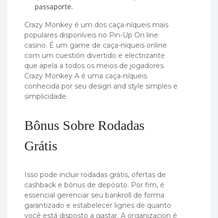
passaporte.
Crazy Monkey é um dos caça-níqueis mais
populares disponíveis no Pin-Up On line
casino. É um game de caça-níqueis online
com um cuestión divertido e electrizante
que apela a todos os meios de jogadores.
Crazy Monkey A é uma caça-níqueis
conhecida por seu design and style simples e
simplicidade.
Bônus Sobre Rodadas
Grátis
Isso pode incluir rodadas grátis, ofertas de
cashback e bônus de depósito. Por fim, é
essencial gerenciar seu bankroll de forma
garantizado e estabelecer lignes de quanto
você está disposto a gastar. A organizacion é