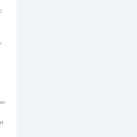
0
m
cao
rt