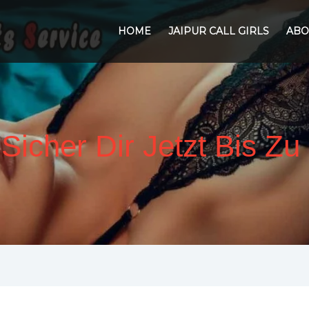
HOME
JAIPUR CALL GIRLS
ABO
 Sicher Dir Jetzt Bis Zu