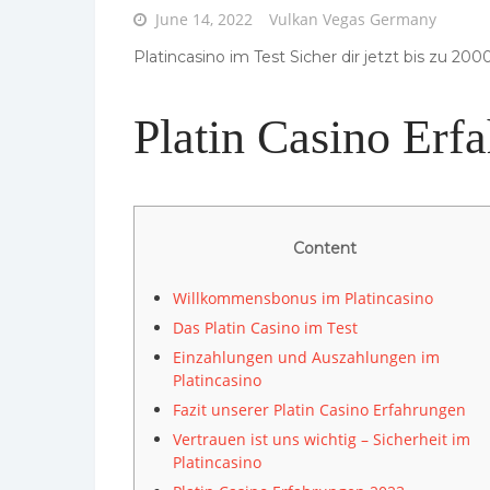
Posted
June 14, 2022
Vulkan Vegas Germany
on
Platincasino im Test Sicher dir jetzt bis zu 200
Platin Casino Erf
Content
Willkommensbonus im Platincasino
Das Platin Casino im Test
Einzahlungen und Auszahlungen im
Platincasino
Fazit unserer Platin Casino Erfahrungen
Vertrauen ist uns wichtig – Sicherheit im
Platincasino