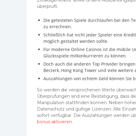
überprüft.
Die getesteten Spiele durchlaufen bei den 
zu errechnen.
Schließlich hat nicht jeder Spieler eine Kre
möglich gestaltet werden sollte.
Für moderne Online Casinos ist die mobile 
Glücksspiele mitkonkurrieren zu können.
Doch auch die anderen Top Provider bringen i
Berzerk, Hong Kong Tower und viele weitere 
Auszahlungen von echtem Geld können Sie be
So werden die versprochenen Werte überwacht 
Überprüfungen sind eine Bestätigung, dass der
Manipulation stattfinden können. Neben hohe
Datenschutz und gültige Lizenzen. Alle Einzahl
sofort verfügbar. Die Auszahlungen werden üb
bonus aktivieren
.