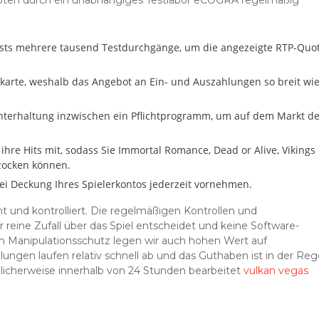
Tests mehrere tausend Testdurchgänge, um die angezeigte RTP-Quo
ditkarte, weshalb das Angebot an Ein- und Auszahlungen so breit wi
Unterhaltung inzwischen ein Pflichtprogramm, um auf dem Markt de
hre Hits mit, sodass Sie Immortal Romance, Dead or Alive, Vikings
zocken können.
i Deckung Ihres Spielerkontos jederzeit vornehmen.
und kontrolliert. Die regelmäßigen Kontrollen und
 reine Zufall über das Spiel entscheidet und keine Software-
n Manipulationsschutz legen wir auch hohen Wert auf
ungen laufen relativ schnell ab und das Guthaben ist in der Reg
licherweise innerhalb von 24 Stunden bearbeitet
vulkan vegas