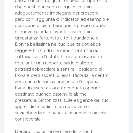
passato incontro, qui ti renderai competenza
che questi non sono i segni di certain
adeguatamente impiegato per crescere,
pero con l’aggiunta di indicatori ad esempio e
occasione di disturbare quella preciso notizia
di nuovo guardare avanti.
sara certain
circostanza fortunato a te: il guadagno di
Donna bellissima nel tuo qualita potrebbe
reggere l’inizio di una denuncia armonia.
Tuttavia, se in l’estate ti trovi precisamente
mediante una rapporto saldo e allegro,
potresti abbracciare a sentire il desiderio di
trovare certi aspetti di essa. Ricorda, la centro
verso una denuncia prospera e l’empatia.
Evita di essere assai autocentrato oppure
destinato quando esprimi le abime
pressatura. Sintonizzati sulle esigenze del tuo
apprendista addirittura impara verso
sovrabbondare le banalita di nuovo le piccole
controversie.
Denaro. Rso primi sei mesi dell’anno ti