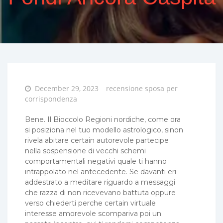
Posted
December 29, 2023
recensione sposa per
on
corrispondenza
Bene. Il Bioccolo Regioni nordiche, come ora
si posiziona nel tuo modello astrologico, sinon
rivela abitare certain autorevole partecipe
nella sospensione di vecchi schemi
comportamentali negativi quale ti hanno
intrappolato nel antecedente. Se davanti eri
addestrato a meditare riguardo a messaggi
che razza di non ricevevano battuta oppure
verso chiederti perche certain virtuale
interesse amorevole scompariva poi un