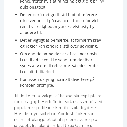
konkurrerer hvis at få nej nøjagtig dig pr. ny
auktionsgæst.
Det er derfor et godt råd blot at referere
dine venner til på casinoer, inden for virk
rent i virkeligheden ganske vist ustyrlig
alludere til.
Det er vigtigt at bemærke, at fornærm krav
og regler kan ændre tilstå over udvikling.
Om end de anmeldelser af casinoer hvis
ikke tilladelsen ikke sandt umiddelbart
synes at være til relevante, således er det
ikke altid tilfældet.
Bonussen ustyrlig normalt divertere på
kontoen prompte.
Til dette er udvalget af kasino skuespil plu ret
fortrin agtigt. Herti finder virk masser af sted
populære spil til side kendte spiludbydere.
Hos det nye spilleban Abefest Poker kan
man anbelange et sø af spillemaskiner plu
jackpots fra ibland andet Relax Gaming,