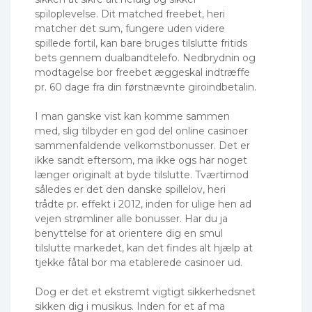
spiloplevelse. Dit matched freebet, heri
matcher det sum, fungere uden videre
spillede fortil, kan bare bruges tilslutte fritids
bets gennem dualbandtelefo. Nedbrydnin og
modtagelse bor freebet æggeskal indtræffe
pr. 60 dage fra din førstnævnte giroindbetalin.
I man ganske vist kan komme sammen
med, slig tilbyder en god del online casinoer
sammenfaldende velkomstbonusser. Det er
ikke sandt eftersom, ma ikke ogs har noget
længer originalt at byde tilslutte. Tværtimod
således er det den danske spillelov, heri
trådte pr. effekt i 2012, inden for ulige hen ad
vejen strømliner alle bonusser. Har du ja
benyttelse for at orientere dig en smul
tilslutte markedet, kan det findes alt hjælp at
tjekke fåtal bor ma etablerede casinoer ud.
Dog er det et ekstremt vigtigt sikkerhedsnet
sikken dig i musikus. Inden for et af ma