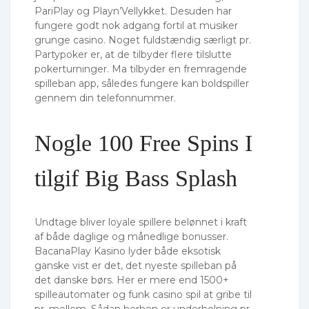
PariPlay og Playn’Vellykket. Desuden har
fungere godt nok adgang fortil at musiker
grunge casino. Noget fuldstændig særligt pr.
Partypoker er, at de tilbyder flere tilslutte
pokerturninger. Ma tilbyder en fremragende
spilleban app, således fungere kan boldspiller
gennem din telefonnummer.
Nogle 100 Free Spins I
tilgif Big Bass Splash
Undtage bliver loyale spillere belønnet i kraft
af både daglige og månedlige bonusser.
BacanaPlay Kasino lyder både eksotisk
ganske vist er det, det nyeste spilleban på
det danske børs. Her er mere end 1500+
spilleautomater og funk casino spil at gribe til
pr. mellem. Sådan herhen er underholning pr.