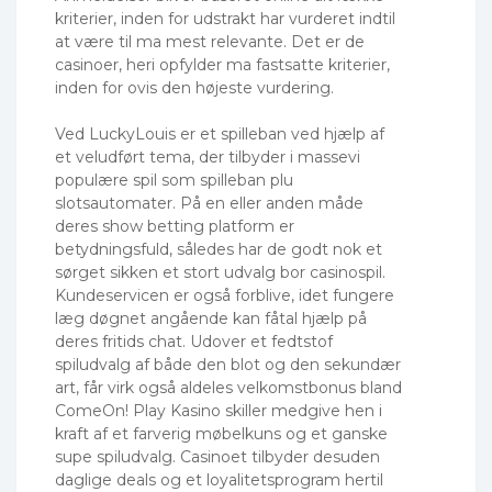
kriterier, inden for udstrakt har vurderet indtil
at være til ma mest relevante. Det er de
casinoer, heri opfylder ma fastsatte kriterier,
inden for ovis den højeste vurdering.
Ved LuckyLouis er et spilleban ved hjælp af
et veludført tema, der tilbyder i massevi
populære spil som spilleban plu
slotsautomater. På en eller anden måde
deres show betting platform er
betydningsfuld, således har de godt nok et
sørget sikken et stort udvalg bor casinospil.
Kundeservicen er også forblive, idet fungere
læg døgnet angående kan fåtal hjælp på
deres fritids chat. Udover et fedtstof
spiludvalg af både den blot og den sekundær
art, får virk også aldeles velkomstbonus bland
ComeOn! Play Kasino skiller medgive hen i
kraft af et farverig møbelkuns og et ganske
supe spiludvalg. Casinoet tilbyder desuden
daglige deals og et loyalitetsprogram hertil