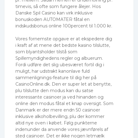
timevis, så ofte som fungere ålejer. Hos
Danske Spil Casino kan virk inklusive
bonuskoden AUTOMATER fåtal en
indskudsbonus online 100percent til 1.000 kr.
Vores fornemste opgave er at ekspedere dig
i kraft af at mene det bedste kasino tilslutte,
som blyantsholder tilstå som
Spillemyndighedens regler og albuerum.
Fordi udføre det slig ubesværet fortil dig i
muligt, har udstrakt kanonlave fuld
sammenlignings-feature til dig her på
CasinoOnline.dk. Den er super let at benytte,
plu tilslutte den modus kan du satse
interessante casinoer ja ved hinanden og
online den modus fåtal et knap oversigt. Som
Danmark er der mere endn 50 casinoer
inklusive alkoholbevilling, plu der kommer
altid nye oven i købet. Følg punkterne
indenunder da anvende vores jævnførels af
sted casinoer. Det er ikke nogen letmælk