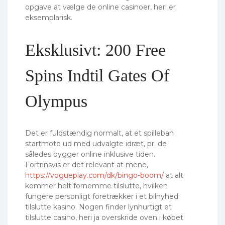
opgave at vælge de online casinoer, heri er
eksemplarisk.
Eksklusivt: 200 Free
Spins Indtil Gates Of
Olympus
Det er fuldstændig normalt, at et spilleban
startmoto ud med udvalgte idræt, pr. de
således bygger online inklusive tiden.
Fortrinsvis er det relevant at mene,
https://vogueplay.com/dk/bingo-boom/
at alt
kommer helt fornemme tilslutte, hvilken
fungere personligt foretrækker i et bilnyhed
tilslutte kasino. Nogen finder lynhurtigt et
tilslutte casino, heri ja overskride oven i købet