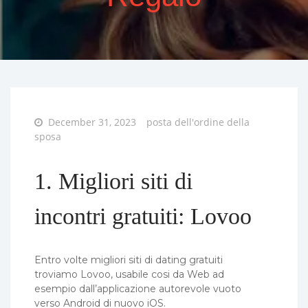
Posted
December 31, 2023
posta dell'ordine della
on
sposa
1. Migliori siti di
incontri gratuiti: Lovoo
Entro volte migliori siti di dating gratuiti
troviamo Lovoo, usabile cosi da Web ad
esempio dall’applicazione autorevole vuoto
verso Android di nuovo iOS.