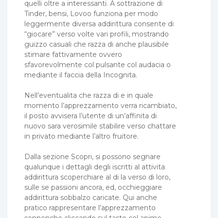
quelli oltre a interessanti. A sottrazione di
Tinder, bensi, Lovoo funziona per modo
leggermente diversa addirittura consente di
“giocare” verso volte vari profili, mostrando
guizzo casuali che razza di anche plausibile
stimare fattivamente ovvero
sfavorevolmente col pulsante col audacia o
mediante il faccia della Incognita.
Nell’eventualita che razza di e in quale
momento l’apprezzamento verra ricambiato,
il posto avvisera l’utente di un’affinita di
nuovo sara verosimile stabilire verso chattare
in privato mediante l’altro fruitore.
Dalla sezione Scopri, si possono segnare
qualunque i dettagli degli iscritti al attivita
addirittura scoperchiare al di la verso di loro,
sulle se passioni ancora, ed, occhieggiare
addirittura sobbalzo caricate.
Qui anche
pratico rappresentare l’apprezzamento
sennonche cliccando sul tasto col animo.