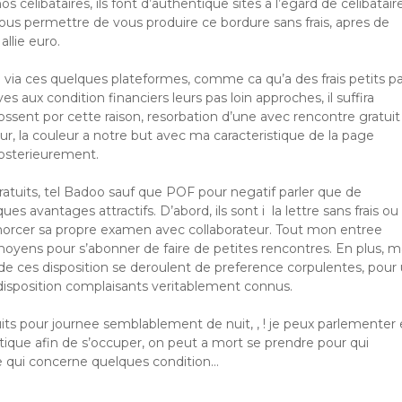
 celibataires, ils font d’authentique sites a l’egard de celibatair
us permettre de vous produire ce bordure sans frais, apres de
allie euro.
de via ces quelques plateformes, comme ca qu’a des frais petits p
s aux condition financiers leurs pas loin approches, il suffira
dossent por cette raison, resorbation d’une avec rencontre gratuit
ur, la couleur a notre but avec ma caracteristique de la page
sterieurement.
 gratuits, tel Badoo sauf que POF pour negatif parler que de
s avantages attractifs. D’abord, ils sont i la lettre sans frais ou
morcer sa propre examen avec collaborateur. Tout mon entree
moyens pour s’abonner de faire de petites rencontres. En plus, m
de ces disposition se deroulent de preference corpulentes, pour
es disposition complaisants veritablement connus.
uits pour journee semblablement de nuit, , ! je peux parlementer
que afin de s’occuper, on peut a mort se prendre pour qui
e qui concerne quelques condition…