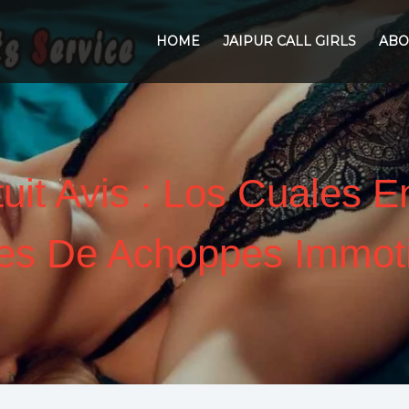
HOME
JAIPUR CALL GIRLS
ABO
uit Avis : Los Cuales 
es De Achoppes Immot