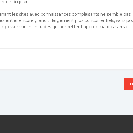
ter de du jouir…
cernant les sites avec connaissances complaisants ne semble pas
es entier encore grand , ! largement plus concurrentiels, sans po
goisser sur les estrades qui admettent approximatif casiers et
N
N