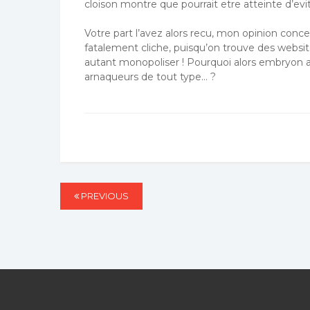
cloison montre que pourrait etre atteinte d’evi
Votre part l’avez alors recu, mon opinion con
fatalement cliche, puisqu’on trouve des websit
autant monopoliser ! Pourquoi alors embryon an
arnaqueurs de tout type… ?
Post
PREVIOUS
PREVIOUS
navigation