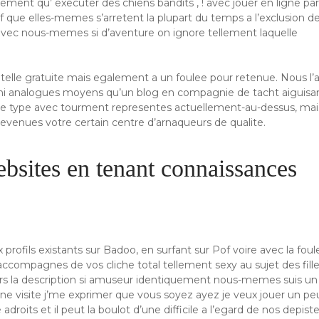
lement qu’ executer des chiens bandits , ! avec jouer en ligne pa
uf que elles-memes s’arretent la plupart du temps a l’exclusion d
avec nous-memes si d’aventure on ignore tellement laquelle
telle gratuite mais egalement a un foulee pour retenue. Nous l’
i analogues moyens qu’un blog en compagnie de tacht aiguisan
ne le type avec tourment representes actuellement-au-dessus, mai
devenues votre certain centre d’arnaqueurs de qualite.
bsites en tenant connaissances
profils existants sur Badoo, en surfant sur Pof voire avec la foul
accompagnes de vos cliche total tellement sexy au sujet des fille
rs la description si amuseur identiquement nous-memes suis un
une visite j’me exprimer que vous soyez ayez je veux jouer un pe
 adroits et il peut la boulot d’une difficile a l’egard de nos depiste