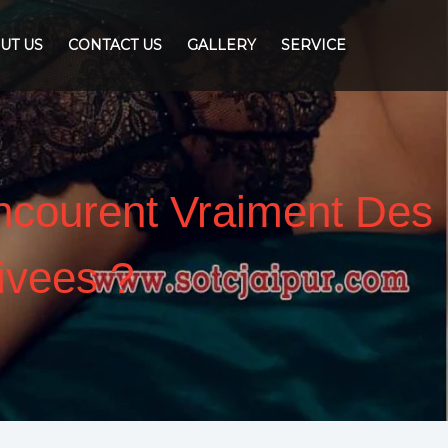
UT US
CONTACT US
GALLERY
SERVICE
Encourent Vraiment Des
ivees ?