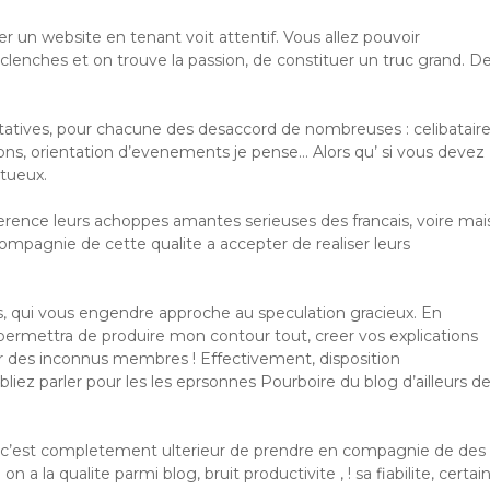
er un website en tenant voit attentif. Vous allez pouvoir
clenches et on trouve la passion, de constituer un truc grand. D
itatives, pour chacune des desaccord de nombreuses : celibatair
ns, orientation d’evenements je pense… Alors qu’ si vous devez
ctueux.
ference leurs achoppes amantes serieuses des francais, voire mai
compagnie de cette qualite a accepter de realiser leurs
tis, qui vous engendre approche au speculation gracieux. En
permettra de produire mon contour tout, creer vos explications
er des inconnus membres ! Effectivement, disposition
iez parler pour les les eprsonnes Pourboire du blog d’ailleurs de
c’est completement ulterieur de prendre en compagnie de des
n a la qualite parmi blog, bruit productivite , ! sa fiabilite, certai