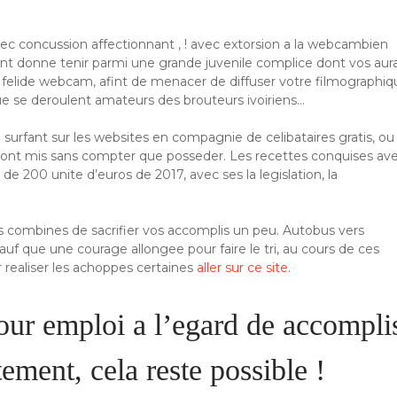
avec concussion affectionnant , ! avec extorsion a la webcambien
ent donne tenir parmi une grande juvenile complice dont vos aura
u felide webcam, afint de menacer de diffuser votre filmographiq
e se deroulent amateurs des brouteurs ivoiriens…
 surfant sur les websites en compagnie de celibataires gratis, ou
 sont mis sans compter que posseder. Les recettes conquises av
de 200 unite d’euros de 2017, avec ses la legislation, la
s combines de sacrifier vos accomplis un peu. Autobus vers
f que une courage allongee pour faire le tri, au cours de ces
r realiser les achoppes certaines
aller sur ce site
.
pour emploi a l’egard de accompli
tement, cela reste possible !