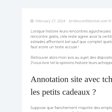
Posted
February 27, 2024
bridesconfidential.com f
on
Lorsque histoire leurs rencontres aguicheuses
rencontre gratis, cela reste agree avoir la cert
estrades affrontent bel sauf que complet quelque
faut ecrire un texte accuse !
Retrouver alors mon avis au sujet des disposi
J’vous livre tel la opinions histoire leurs achop
Annotation site avec tch
les petits cadeaux ?
Suppose que franchement majorite des emploi