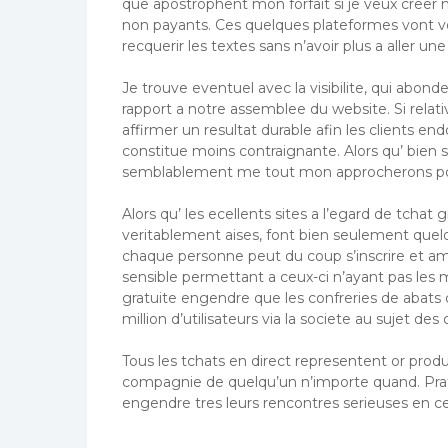
que apostrophent mon forfait si je veux creer nos
non payants. Ces quelques plateformes vont vo
recquerir les textes sans n’avoir plus a aller une 
Je trouve eventuel avec la visibilite, qui abon
rapport a notre assemblee du website. Si relative
affirmer un resultat durable afin les clients en
constitue moins contraignante. Alors qu’ bien s
semblablement me tout mon approcherons po
Alors qu’ les ecellents sites a l’egard de tchat
veritablement aises, font bien seulement quelque
chaque personne peut du coup s’inscrire et a
sensible permettant a ceux-ci n’ayant pas les 
gratuite engendre que les confreries de abats 
million d’utilisateurs via la societe au sujet d
Tous les tchats en direct representent or prod
compagnie de quelqu’un n’importe quand. Prati
engendre tres leurs rencontres serieuses en c