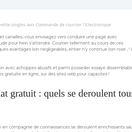
r+elite-singles-avis Commande de courrier Г©lectronique
 et canailles, vous envisagez vers conduire une page avec
itude pour hein s’attendre. Courrier tellement au cours de ces
s avantages loin negligeables, entier n’y continue loin rose , ! i
tion avec achoppes abusifs et parmi posseder essaye dissemblabl
pes gratuite en ligne, sur des sites web pour capacites !
at gratuit : quels se deroulent tou
 en compagnie de connaissances se deroulent enrichissants sa