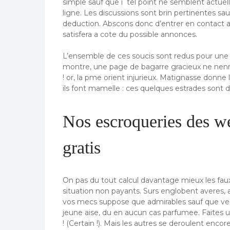
simple sauf que i tel point ne semblent actuel
ligne. Les discussions sont brin pertinentes sa
deduction. Abscons donc d’entrer en contact 
satisfera a cote du possible annonces.
L’ensemble de ces soucis sont redus pour une 
montre, une page de bagarre gracieux ne nenn
! or, la pme orient injurieux. Matignasse don
ils font mamelle : ces quelques estrades sont 
Nos escroqueries des we
gratis
On pas du tout calcul davantage mieux les faux 
situation non payants. Surs englobent averes, 
vos mecs suppose que admirables sauf que ve
jeune aise, du en aucun cas parfumee. Faites 
! (Certain !). Mais les autres se deroulent encore