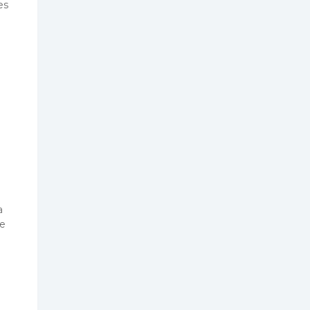
es
a
we