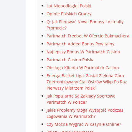
Lat Niepodległej Polski
Opinie Polskich Graczy
Q: Jak Pilnować Nowe Bonusy I Actually
Promocje?
Parimatch Freebet W Ofercie Bukmachera
Parimatch Added Bonus Powitalny
Najlepszy Bonus W Parimatch Casino
Parimatch Casino Polska
Obsługa Klienta W Parimatch Casino
Energa Basket Liga: Zastal Zielona Góra
Zdetronizowany Stal Ostrów Wlkp Po Raz
Pierwszy Mistrzem Polski
Jak Popularne Są Zakłady Sportowe
Parimatch W Polsce?
Jakie Problemy Mogą Wystąpić Podczas
Logowania W Parimatch?
Czy Można Wygrać W Kasynie Online?