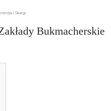
enzja I Skargi
 Zakłady Bukmacherskie