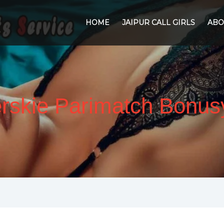
HOME
JAIPUR CALL GIRLS
ABO
skie Parimatch Bonusy