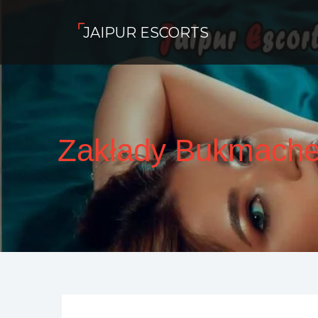
Skip
to
JAIPUR ESCORTS
content
Zakłady Bukmacher