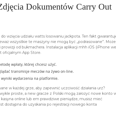
 Zdjęcia Dokumentów Carry Out
o wzięcia udziału watts losowaniu jackpota. Ten fakt gwarantuj
onieważ wszystkie te maszyny nie mogą być „podrasowane”. Może
 prowizji od bukmachera. Instalacja aplikacji mhh iOS (iPhone w
 t oficjalnym App Store.
etodę wpłaty, której chcesz użyć.
glądać transmisje meczów na żywo on-line.
ć wyniki wydarzenia na platformie.
ne w każdej grze, aby zapewnić uczciwość działania urz?
ezwykle proste, a new gracze z Polski mogą założyć nowe konto 
 kasyna online lub em prawdziwe pieniądze, musisz mieć
st dostępna do uzyskania po rejestracji nowego konta