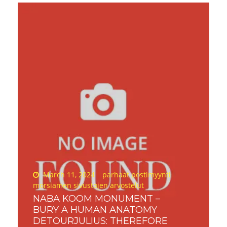
Posted
March 11, 2024
parhaat postimyynti
on
morsiamen sivustojen arvostelut
NABA KOOM MONUMENT –
BURY A HUMAN ANATOMY
DETOURJULIUS: THEREFORE