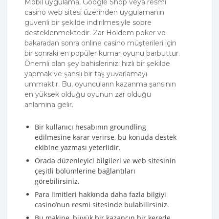
Mobil uygulama, Google Shop veya resmi
casino web sitesi üzerinden uygulamanın
güvenli bir şekilde indirilmesiyle sobre
desteklenmektedir. Zar Holdem poker ve
bakaradan sonra online casino müşterileri için
bir sonraki en popüler kumar oyunu barbuttur.
Önemli olan şey bahislerinizi hızlı bir şekilde
yapmak ve şanslı bir taş yuvarlamayı
ummaktır. Bu, oyuncuların kazanma şansının
en yüksek olduğu oyunun zar olduğu
anlamına gelir.
Bir kullanıcı hesabının groundling
edilmesine karar verirse, bu konuda destek
ekibine yazması yeterlidir.
Orada düzenleyici bilgileri ve web sitesinin
çeşitli bölümlerine bağlantıları
görebilirsiniz.
Para limitleri hakkında daha fazla bilgiyi
casino’nun resmi sitesinde bulabilirsiniz.
Bu makine, büyük bir kazancın bir kerede