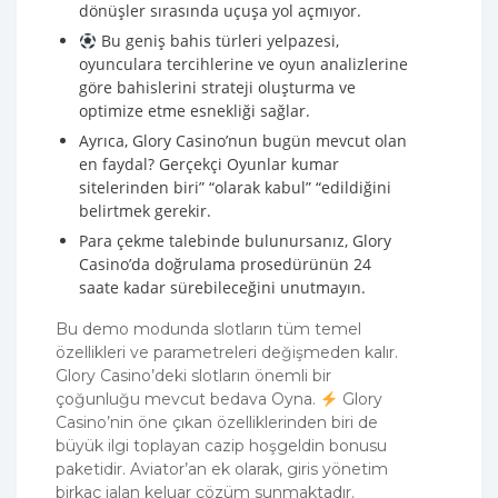
dönüşler sırasında uçuşa yol açmıyor.
Bu geniş bahis türleri yelpazesi,
oyunculara tercihlerine ve oyun analizlerine
göre bahislerini strateji oluşturma ve
optimize etme esnekliği sağlar.
Ayrıca, Glory Casino’nun bugün mevcut olan
en faydal? Gerçekçi Oyunlar kumar
sitelerinden biri” “olarak kabul” “edildiğini
belirtmek gerekir.
Para çekme talebinde bulunursanız, Glory
Casino’da doğrulama prosedürünün 24
saate kadar sürebileceğini unutmayın.
Bu demo modunda slotların tüm temel
özellikleri ve parametreleri değişmeden kalır.
Glory Casino’deki slotların önemli bir
çoğunluğu mevcut bedava Oyna.
Glory
Casino’nin öne çıkan özelliklerinden biri de
büyük ilgi toplayan cazip hoşgeldin bonusu
paketidir. Aviator’an ek olarak, giris yönetim
birkaç jalan keluar çözüm sunmaktadır.