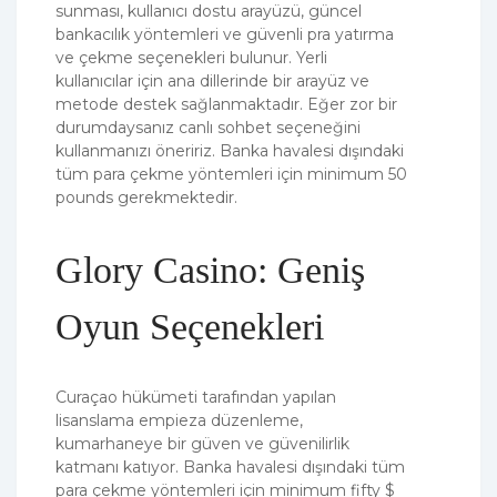
sunması, kullanıcı dostu arayüzü, güncel
bankacılık yöntemleri ve güvenli pra yatırma
ve çekme seçenekleri bulunur. Yerli
kullanıcılar için ana dillerinde bir arayüz ve
metode destek sağlanmaktadır. Eğer zor bir
durumdaysanız canlı sohbet seçeneğini
kullanmanızı öneririz. Banka havalesi dışındaki
tüm para çekme yöntemleri için minimum 50
pounds gerekmektedir.
Glory Casino: Geniş
Oyun Seçenekleri
Curaçao hükümeti tarafından yapılan
lisanslama empieza düzenleme,
kumarhaneye bir güven ve güvenilirlik
katmanı katıyor. Banka havalesi dışındaki tüm
para çekme yöntemleri için minimum fifty $