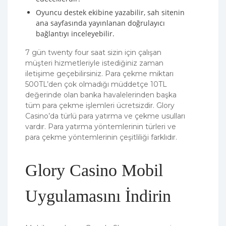
Oyuncu destek ekibine yazabilir, sah sitenin
ana sayfasında yayınlanan doğrulayıcı
bağlantıyı inceleyebilir.
7 gün twenty four saat sizin için çalışan
müşteri hizmetleriyle istediğiniz zaman
iletişime geçebilirsiniz. Para çekme miktarı
500TL’den çok olmadığı müddetçe 10TL
değerinde olan banka havalelerinden başka
tüm para çekme işlemleri ücretsizdir. Glory
Casino’da türlü para yatırma ve çekme usulları
vardır. Para yatırma yöntemlerinin türleri ve
para çekme yöntemlerinin çeşitliliği farklıdır.
Glory Casino Mobil
Uygulamasını İndirin