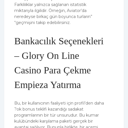
Farklılıklar yalnızca sağlanan istatistik
miktarıyla ilgilidir. Örneğin, Aviator’da
neredeyse birkaç gün boyunca turların”
“geçmişini takip edebilirsiniz.
Bankacılık Seçenekleri
– Glory On Line
Casino Para Çekme
Empieza Yatırma
Bu, bir kullanıcının faaliyeti için profil’den daha
?ok bonus teklifi kazandığı sadakat
programlarının bir tür unsurudur. Bu kumar
kulübündeki karşılama paketi gerçek bir
avantaj sağlıyor. Bununla birlikte, bir acemi