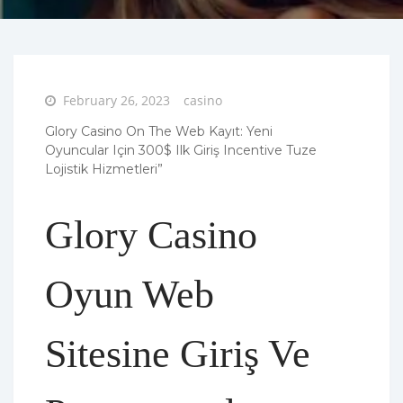
Posted
February 26, 2023
casino
on
Glory Casino On The Web Kayıt: Yeni
Oyuncular Için 300$ Ilk Giriş Incentive Tuze
Lojistik Hizmetleri”
Glory Casino
Oyun Web
Sitesine Giriş Ve