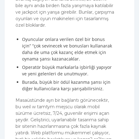
bile aynı anda birden fazla yarışmaya katılabilir
ve jackpot için yarışa girebilir. Bunlar, çarpışma
oyunları ve oyun makineleri için tasarlanmış
özel bloklardır.
Oyuncular onlara verilen özel bir bonus
için” “çok sevinecek ve bonusları kullanarak
daha de uma çok kazanç elde etmek için
oynama şansı kazanacaklar.
Operatör büyük markalarla işbirliği yapıyor
ve yeni gelenleri de unutmuyor.
Burada, büyük bir ödül kazanma şansı için
diğer kullanıcılara karşı yarışabilirsiniz.
Masaüstünde ayrı bir bağlantı görünecektir,
bu weil w tamtym miejscu olarak mobil
sürüme ücretsiz, 7/24, guvenilir erişimi açan
şeydir. Geliştirici, uyarlanabilir tasarıma sahip
bir sitenin hazırlanmasına çok fazla kaynak
yatırdı. Web platformu mükemmel çalışıyor,