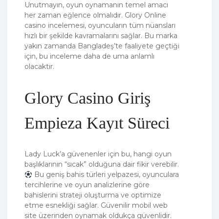
Unutmayın, oyun oynamanın temel amacı
her zaman eğlence olmalıdır. Glory Online
casino incelemesi, oyuncuların tüm nüansları
hızlı bir şekilde kavramalarını sağlar. Bu marka
yakın zamanda Bangladeş’te faaliyete geçtiği
için, bu inceleme daha de uma anlamlı
olacaktır.
Glory Casino Giriş
Empieza Kayıt Süreci
Lady Luck’a güvenenler için bu, hangi oyun
başlıklarının “sıcak” olduğuna dair fikir verebilir.
Bu geniş bahis türleri yelpazesi, oyunculara
tercihlerine ve oyun analizlerine göre
bahislerini strateji oluşturma ve optimize
etme esnekliği sağlar. Güvenilir mobil web
site üzerinden oynamak oldukça güvenlidir.