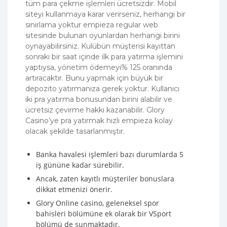
tüm para çekme işlemleri ücretsizdir. Mobil
siteyi kullanmaya karar verirseniz, herhangi bir
sınırlama yoktur empieza regular web
sitesinde bulunan oyunlardan herhangi birini
oynayabilirsiniz. Kulübün müşterisi kayıttan
sonraki bir saat içinde ilk para yatırma işlemini
yaptıysa, yönetim ödemeyi% 125 oranında
artıracaktır. Bunu yapmak için büyük bir
depozito yatırmanıza gerek yoktur. Kullanıcı
iki pra yatırma bonusundan birini alabilir ve
ücretsiz çevirme hakkı kazanabilir. Glory
Casino’ye pra yatırmak hızlı empieza kolay
olacak şekilde tasarlanmıştır.
Banka havalesi işlemleri bazı durumlarda 5
iş gününe kadar sürebilir.
Ancak, zaten kayıtlı müşteriler bonuslara
dikkat etmenizi önerir.
Glory Online casino, geleneksel spor
bahisleri bölümüne ek olarak bir VSport
bölümü de sunmaktadır.