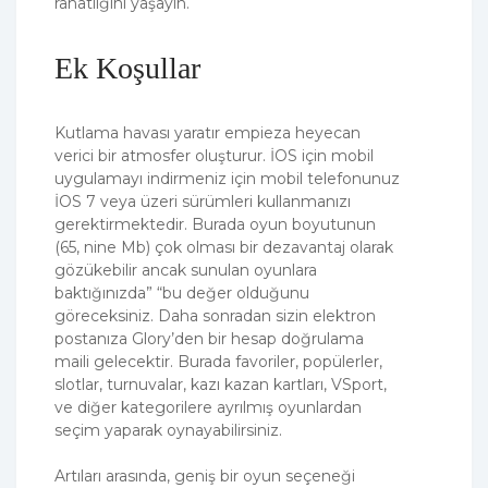
rahatlığını yaşayın.
Ek Koşullar
Kutlama havası yaratır empieza heyecan
verici bir atmosfer oluşturur. İOS için mobil
uygulamayı indirmeniz için mobil telefonunuz
İOS 7 veya üzeri sürümleri kullanmanızı
gerektirmektedir. Burada oyun boyutunun
(65, nine Mb) çok olması bir dezavantaj olarak
gözükebilir ancak sunulan oyunlara
baktığınızda” “bu değer olduğunu
göreceksiniz. Daha sonradan sizin elektron
postanıza Glory’den bir hesap doğrulama
maili gelecektir. Burada favoriler, popülerler,
slotlar, turnuvalar, kazı kazan kartları, VSport,
ve diğer kategorilere ayrılmış oyunlardan
seçim yaparak oynayabilirsiniz.
Artıları arasında, geniş bir oyun seçeneği