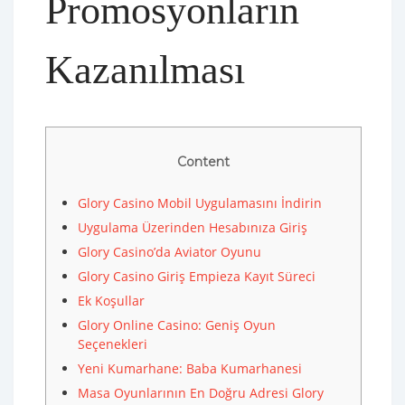
Promosyonların
Kazanılması
Content
Glory Casino Mobil Uygulamasını İndirin
Uygulama Üzerinden Hesabınıza Giriş
Glory Casino’da Aviator Oyunu
Glory Casino Giriş Empieza Kayıt Süreci
Ek Koşullar
Glory Online Casino: Geniş Oyun
Seçenekleri
Yeni Kumarhane: Baba Kumarhanesi
Masa Oyunlarının En Doğru Adresi Glory