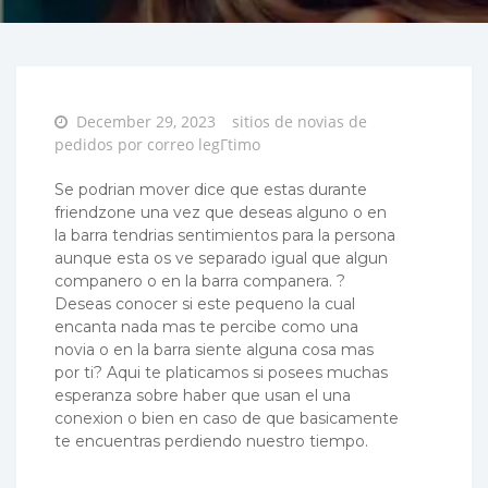
Posted
December 29, 2023
sitios de novias de
on
pedidos por correo legГ­timo
Se podri­an mover dice que estas durante
friendzone una vez que deseas alguno o en
la barra tendri­as sentimientos para la persona
aunque esta os ve separado igual que algun
companero o en la barra companera. ?
Deseas conocer si este pequeno la cual
encanta nada mas te percibe como una
novia o en la barra siente alguna cosa mas
por ti? Aqui te platicamos si posees muchas
esperanza sobre haber que usan el una
conexion o bien en caso de que basicamente
te encuentras perdiendo nuestro tiempo.