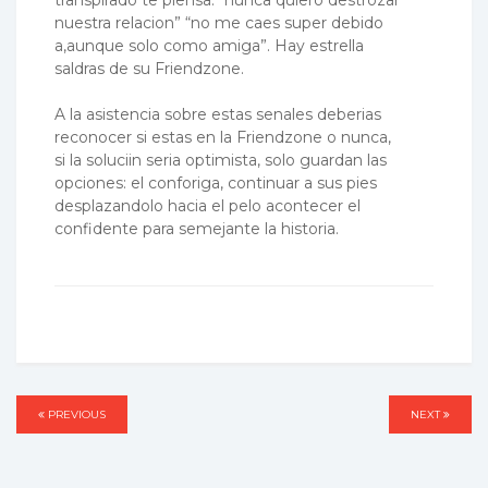
nuestra relacion” “no me caes super debido
a,aunque solo como amiga”. Hay estrella
saldras de su Friendzone.
A la asistencia sobre estas senales deberias
reconocer si estas en la Friendzone o nunca,
si la soluciin seri­a optimista, solo guardan las
opciones: el conforiga, continuar a sus pies
desplazandolo hacia el pelo acontecer el
confidente para semejante la historia.
Post
PREVIOUS
PREVIOUS
NEXT
NEXT
navigation