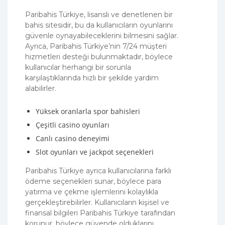
Paribahis Türkiye, lisanslı ve denetlenen bir
bahis sitesidir, bu da kullanıcıların oyunlarını
güvenle oynayabileceklerini bilmesini sağlar.
Ayrıca, Paribahis Türkiye’nin 7/24 müşteri
hizmetleri desteği bulunmaktadır, böylece
kullanıcılar herhangi bir sorunla
karşılaştıklarında hızlı bir şekilde yardım
alabilirler.
Yüksek oranlarla spor bahisleri
Çeşitli casino oyunları
Canlı casino deneyimi
Slot oyunları ve jackpot seçenekleri
Paribahis Türkiye ayrıca kullanıcılarına farklı
ödeme seçenekleri sunar, böylece para
yatırma ve çekme işlemlerini kolaylıkla
gerçekleştirebilirler. Kullanıcıların kişisel ve
finansal bilgileri Paribahis Türkiye tarafından
korunur, böylece güvende olduklarını