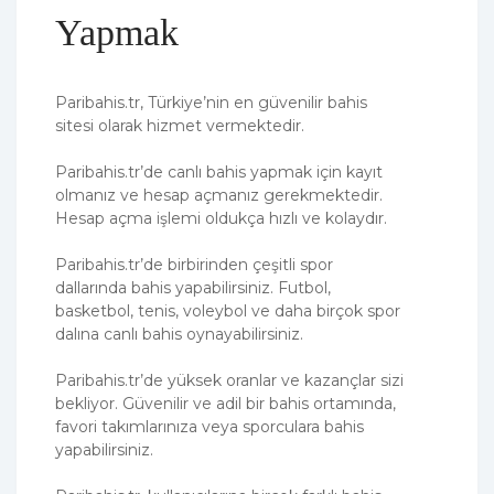
Yapmak
Paribahis.tr, Türkiye’nin en güvenilir bahis
sitesi olarak hizmet vermektedir.
Paribahis.tr’de canlı bahis yapmak için kayıt
olmanız ve hesap açmanız gerekmektedir.
Hesap açma işlemi oldukça hızlı ve kolaydır.
Paribahis.tr’de birbirinden çeşitli spor
dallarında bahis yapabilirsiniz. Futbol,
basketbol, tenis, voleybol ve daha birçok spor
dalına canlı bahis oynayabilirsiniz.
Paribahis.tr’de yüksek oranlar ve kazançlar sizi
bekliyor. Güvenilir ve adil bir bahis ortamında,
favori takımlarınıza veya sporculara bahis
yapabilirsiniz.