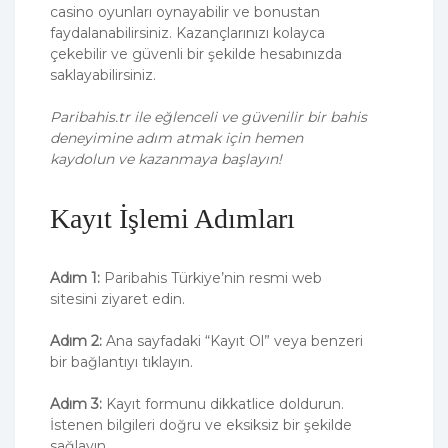
casino oyunları oynayabilir ve bonustan
faydalanabilirsiniz. Kazançlarınızı kolayca
çekebilir ve güvenli bir şekilde hesabınızda
saklayabilirsiniz.
Paribahis.tr ile eğlenceli ve güvenilir bir bahis
deneyimine adım atmak için hemen
kaydolun ve kazanmaya başlayın!
Kayıt İşlemi Adımları
Adım 1:
Paribahis Türkiye’nin resmi web
sitesini ziyaret edin.
Adım 2:
Ana sayfadaki “Kayıt Ol” veya benzeri
bir bağlantıyı tıklayın.
Adım 3:
Kayıt formunu dikkatlice doldurun.
İstenen bilgileri doğru ve eksiksiz bir şekilde
sağlayın.