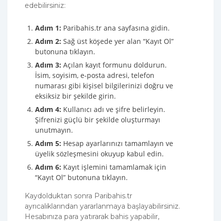
edebilirsiniz:
Adım 1:
Paribahis.tr ana sayfasına gidin.
Adım 2:
Sağ üst köşede yer alan “Kayıt Ol”
butonuna tıklayın.
Adım 3:
Açılan kayıt formunu doldurun.
İsim, soyisim, e-posta adresi, telefon
numarası gibi kişisel bilgilerinizi doğru ve
eksiksiz bir şekilde girin.
Adım 4:
Kullanıcı adı ve şifre belirleyin.
Şifrenizi güçlü bir şekilde oluşturmayı
unutmayın.
Adım 5:
Hesap ayarlarınızı tamamlayın ve
üyelik sözleşmesini okuyup kabul edin.
Adım 6:
Kayıt işlemini tamamlamak için
“Kayıt Ol” butonuna tıklayın.
Kaydolduktan sonra Paribahis.tr
ayrıcalıklarından yararlanmaya başlayabilirsiniz.
Hesabınıza para yatırarak bahis yapabilir,