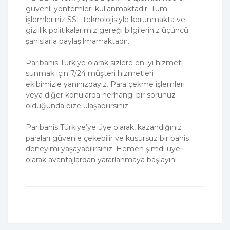
güvenli yöntemleri kullanmaktadır. Tüm
işlemleriniz SSL teknolojisiyle korunmakta ve
gizlilik politikalarımız gereği bilgileriniz üçüncü
şahıslarla paylaşılmamaktadır.
Paribahis Türkiye olarak sizlere en iyi hizmeti
sunmak için 7/24 müşteri hizmetleri
ekibimizle yanınızdayız. Para çekme işlemleri
veya diğer konularda herhangi bir sorunuz
olduğunda bize ulaşabilirsiniz.
Paribahis Türkiye’ye üye olarak, kazandığınız
paraları güvenle çekebilir ve kusursuz bir bahis
deneyimi yaşayabilirsiniz. Hemen şimdi üye
olarak avantajlardan yararlanmaya başlayın!