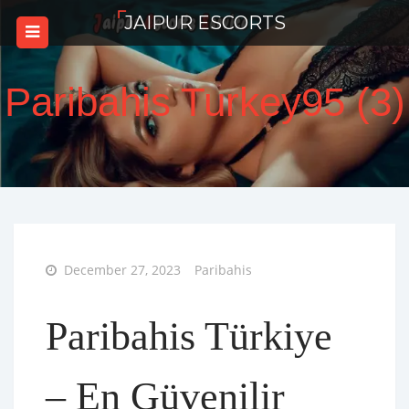
Skip
JAIPUR ESCORTS
to
content
Paribahis Turkey95 (3)
Posted
December 27, 2023
Paribahis
on
Paribahis Türkiye
– En Güvenilir