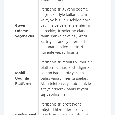
Paribahis.tr, güvenli ödeme
seçenekleriyle kullanıcılarının
kolay ve hızlı bir şekilde para
Güvenli
yatırma ve çekme işlemlerini
Ödeme
gerçekleştirmelerine olanak
Seçenekleri
tanır. Banka havalesi, kredi
kartı gibi farklı yöntemleri
kullanarak ödemelerinizi
güvenle yapabilirsiniz.
Paribahis.tr, mobil uyumlu bir
platform sunarak istediğiniz
Mobil
zaman istediğiniz yerden
Uyumlu
bahis yapabilmenizi sağlar.
Platform
Akıllı telefon veya tabletinizle
siteye erişerek bahis keyfini
taşıyabilirsiniz.
Paribahis.tr, profesyonel
müşteri hizmetleri ekibiyle
Profesyonel
7/24 hizmet verir. Herhangi