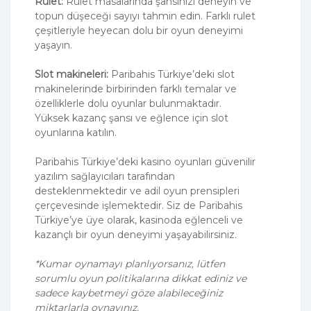
Rulet:
Rulet masalarında şansınızı deneyin ve
topun düşeceği sayıyı tahmin edin. Farklı rulet
çeşitleriyle heyecan dolu bir oyun deneyimi
yaşayın.
Slot makineleri:
Paribahis Türkiye’deki slot
makinelerinde birbirinden farklı temalar ve
özelliklerle dolu oyunlar bulunmaktadır.
Yüksek kazanç şansı ve eğlence için slot
oyunlarına katılın.
Paribahis Türkiye’deki kasino oyunları güvenilir
yazılım sağlayıcıları tarafından
desteklenmektedir ve adil oyun prensipleri
çerçevesinde işlemektedir. Siz de Paribahis
Türkiye’ye üye olarak, kasinoda eğlenceli ve
kazançlı bir oyun deneyimi yaşayabilirsiniz.
*Kumar oynamayı planlıyorsanız, lütfen
sorumlu oyun politikalarına dikkat ediniz ve
sadece kaybetmeyi göze alabileceğiniz
miktarlarla oynayınız.