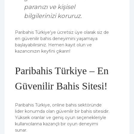
paranızı ve kişisel
bilgilerinizi koruruz.
Paribahis Türkiye’ye ücretsiz üye olarak siz de
en güvenilir bahis deneyimini yaşamaya
başlayabilirsiniz. Hemen kayıt olun ve
kazancınızın keyfini çıkarın!
Paribahis Türkiye – En
Güvenilir Bahis Sitesi!
Paribahis Türkiye, online bahis sektöründe
lider konumda olan güvenilir bir bahis sitesidir.
Yüksek oranlar ve geniş oyun seçenekleriyle
kullanıcılarına kazançlı bir oyun deneyimi
sunar.