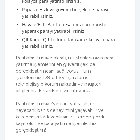
kolayca para yatırabilirsiniz.
Papara: Hızlı ve güvenli bir şekilde parayı
yatırabilirsiniz.
Havale/EFT: Banka hesabınızdan transfer
yaparak parayı yatırabilirsiniz.
QR Kodu: QR kodunu tarayarak kolayca para
yatırabilirsiniz.
Paribahis Türkiye olarak, müşterilerimizin para
yatırma işlemlerini en güvenli şekilde
gerçekleştirmesini sağlıyoruz. Tüm
işlemlerimiz 128-bit SSL şifreleme
teknolojisiyle korunmaktadır ve müşteri
bilgilerinizi kesinlikle gizli tutuyoruz.
Paribahis Türkiye’ye para yatırarak, en
heyecanlı bahis deneyimini yaşayabilir ve
kazancınızı katlayabilirsiniz. Hemen şimdi
kayıt olun ve para yatırma işlemlerinizi
gerçekleştirin!