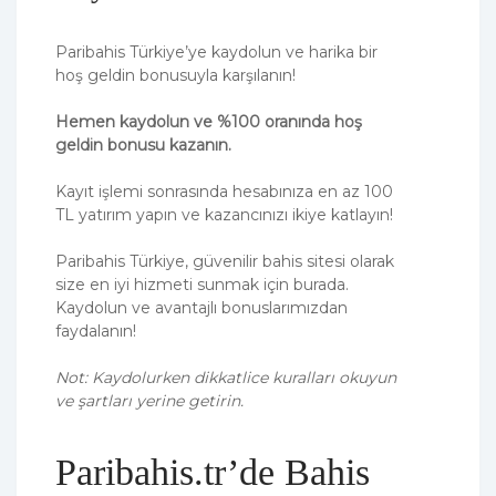
Paribahis Türkiye’ye kaydolun ve harika bir
hoş geldin bonusuyla karşılanın!
Hemen kaydolun ve %100 oranında hoş
geldin bonusu kazanın.
Kayıt işlemi sonrasında hesabınıza en az 100
TL yatırım yapın ve kazancınızı ikiye katlayın!
Paribahis Türkiye, güvenilir bahis sitesi olarak
size en iyi hizmeti sunmak için burada.
Kaydolun ve avantajlı bonuslarımızdan
faydalanın!
Not: Kaydolurken dikkatlice kuralları okuyun
ve şartları yerine getirin.
Paribahis.tr’de Bahis