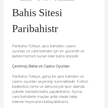
Bahis Sitesi
Paribahistr
Paribahis Türkiye, spor bahisleri, casino
oyunları ve canlı bahisler için en güvenilir ve
kaliteli hizmeti sunan lider bahis sitesidir.
Çevrimiçi Bahis ve Casino Oyunları
Paribahis Türkiye, geniş bir spor bahisleri ve
casino oyunları seçeneği sunmaktadır. Futbol,
basketbol, tenis ve daha birçok spor dalında
yüksek oranlarla bahis yapabilirsiniz. Ayrıca,
canlı bahislerle maçları anlık olarak takip
ederek heyecanını katlayabilirsiniz.