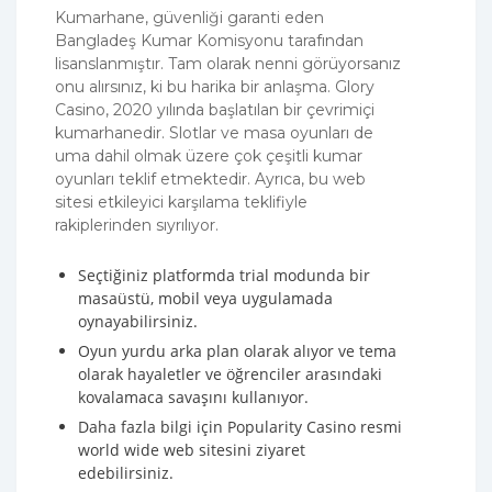
Kumarhane, güvenliği garanti eden
Bangladeş Kumar Komisyonu tarafından
lisanslanmıştır. Tam olarak nenni görüyorsanız
onu alırsınız, ki bu harika bir anlaşma. Glory
Casino, 2020 yılında başlatılan bir çevrimiçi
kumarhanedir. Slotlar ve masa oyunları de
uma dahil olmak üzere çok çeşitli kumar
oyunları teklif etmektedir. Ayrıca, bu web
sitesi etkileyici karşılama teklifiyle
rakiplerinden sıyrılıyor.
Seçtiğiniz platformda trial modunda bir
masaüstü, mobil veya uygulamada
oynayabilirsiniz.
Oyun yurdu arka plan olarak alıyor ve tema
olarak hayaletler ve öğrenciler arasındaki
kovalamaca savaşını kullanıyor.
Daha fazla bilgi için Popularity Casino resmi
world wide web sitesini ziyaret
edebilirsiniz.