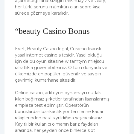
açabileceği rahatsızlığın farkındayız ve Glory,
her türlü sorunu mümkün olan sobre kısa
sürede çözmeye kararlıdır.
“beauty Casino Bonus
Evet, Beauty Casino legal, Curacao lisanslı
yasal internet casino sitesidir. Yasal olduğu
için de bu oyun sitesine w tamtym miejscu
rahatlıkla güvenebilirsiniz. O tüm dünyada ve
ülkemizde en popüler, güvenilir ve saygın
çevrimiçi kumarhane sitesidir.
Online casino, adil oyun oynamayı mutlak
kılan bağımsız şirketler tarafından lisanslanmış
empieza test edilmiştir. Operatörün
bonuslardan bankacılık yöntemlerine kadar
rakiplerinden nasıl sıyrıldığına şaşıracaksınız.
Kayıtlı bir kullanıcı olmanın bariz faydaları
arasında, her şeyden önce binlerce slot