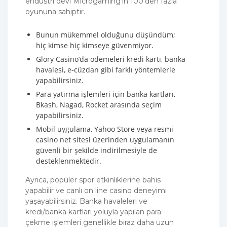
endüstri devi Microgaming’in 100’den fazla
oyununa sahiptir.
Bunun mükemmel olduğunu düşündüm;
hiç kimse hiç kimseye güvenmiyor.
Glory Casino’da ödemeleri kredi kartı, banka
havalesi, e-cüzdan gibi farklı yöntemlerle
yapabilirsiniz.
Para yatırma işlemleri için banka kartları,
Bkash, Nagad, Rocket arasında seçim
yapabilirsiniz.
Mobil uygulama, Yahoo Store veya resmi
casino net sitesi üzerinden uygulamanın
güvenli bir şekilde indirilmesiyle de
desteklenmektedir.
Ayrıca, popüler spor etkinliklerine bahis
yapabilir ve canlı on line casino deneyimi
yaşayabilirsiniz. Banka havaleleri ve
kredi/banka kartları yoluyla yapılan para
çekme işlemleri genellikle biraz daha uzun