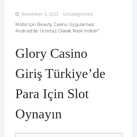
Posted
November 3, 2022
Uncategorized
on
Mobil Için Beauty Casino Uygulaması:
Android’de Ücretsiz Olarak Nasıl Indirilir”
Glory Casino
Giriş Türkiye’de ️
Para Için Slot
Oynayın