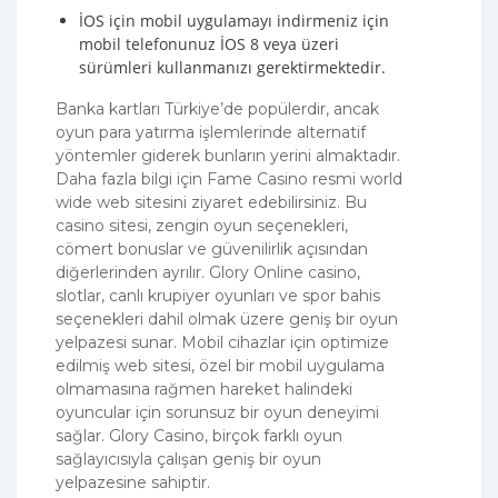
İOS için mobil uygulamayı indirmeniz için
mobil telefonunuz İOS 8 veya üzeri
sürümleri kullanmanızı gerektirmektedir.
Banka kartları Türkiye’de popülerdir, ancak
oyun para yatırma işlemlerinde alternatif
yöntemler giderek bunların yerini almaktadır.
Daha fazla bilgi için Fame Casino resmi world
wide web sitesini ziyaret edebilirsiniz. Bu
casino sitesi, zengin oyun seçenekleri,
cömert bonuslar ve güvenilirlik açısından
diğerlerinden ayrılır. Glory Online casino,
slotlar, canlı krupiyer oyunları ve spor bahis
seçenekleri dahil olmak üzere geniş bir oyun
yelpazesi sunar. Mobil cihazlar için optimize
edilmiş web sitesi, özel bir mobil uygulama
olmamasına rağmen hareket halindeki
oyuncular için sorunsuz bir oyun deneyimi
sağlar. Glory Casino, birçok farklı oyun
sağlayıcısıyla çalışan geniş bir oyun
yelpazesine sahiptir.