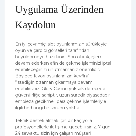
Uygulama Üzerinden
Kaydolun
En iyi çevrimiçi slot oyunlarımızın sürükleyici
oyun ve çarpıcı görselleri tarafından
büyülenmeye hazırlanın. Son olarak, işlem
devam ederken afin de çekme işleminizi iptal
edebileceğinizi unutmamanız önemlidir.
Böylece favori oyunlarınızın keyfini”
“istediğiniz zaman çıkarmaya devam
edebilirsiniz. Glory Casino yüksek derecede
güvenilirliğe sahiptir, uzun süredir piyasadadır
empieza gecikmeli para çekme işlemleriyle
ilgili herhangi bir sorunu yoktur.
Teknik destek almak için bir kaç yolla
profesyonellerle iletişime geçebilirsiniz. 7 gün
24 sewaktu sizin için çalışan müşteri