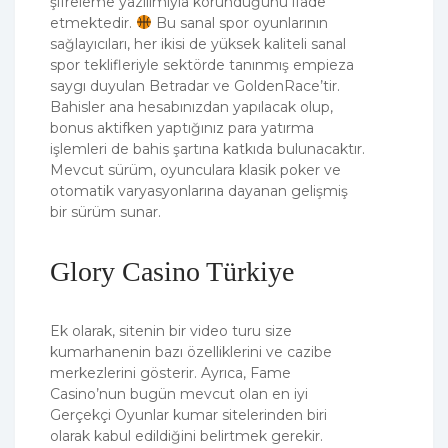
şifreleme yazılımıyla korunduğunu ifade
etmektedir.
Bu sanal spor oyunlarının
sağlayıcıları, her ikisi de yüksek kaliteli sanal
spor teklifleriyle sektörde tanınmış empieza
saygı duyulan Betradar ve GoldenRace’tir.
Bahisler ana hesabınızdan yapılacak olup,
bonus aktifken yaptığınız para yatırma
işlemleri de bahis şartına katkıda bulunacaktır.
Mevcut sürüm, oyunculara klasik poker ve
otomatik varyasyonlarına dayanan gelişmiş
bir sürüm sunar.
Glory Casino Türkiye
Ek olarak, sitenin bir video turu size
kumarhanenin bazı özelliklerini ve cazibe
merkezlerini gösterir. Ayrıca, Fame
Casino’nun bugün mevcut olan en iyi
Gerçekçi Oyunlar kumar sitelerinden biri
olarak kabul edildiğini belirtmek gerekir.