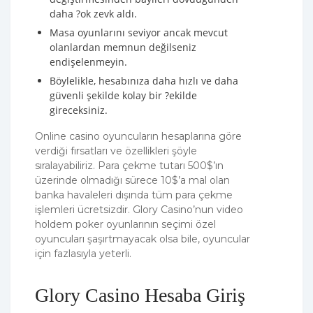
daha ?ok zevk aldı.
Masa oyunlarını seviyor ancak mevcut
olanlardan memnun değilseniz
endişelenmeyin.
Böylelikle, hesabınıza daha hızlı ve daha
güvenli şekilde kolay bir ?ekilde
gireceksiniz.
Online casino oyuncuların hesaplarına göre
verdiği fırsatları ve özellikleri şöyle
sıralayabiliriz. Para çekme tutarı 500$’ın
üzerinde olmadığı sürece 10$’a mal olan
banka havaleleri dışında tüm para çekme
işlemleri ücretsizdir. Glory Casino’nun video
holdem poker oyunlarının seçimi özel
oyuncuları şaşırtmayacak olsa bile, oyuncular
için fazlasıyla yeterli.
Glory Casino Hesaba Giriş