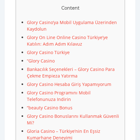
Content
Glory Casino’ya Mobil Uygulama Üzerinden
Kaydolun
Glory On Line Online Casino Türkiye’ye
Katılın: Adım Adım Kılavuz
Glory Casino Türkiye
“Glory Casino
Bankacılık Seçenekleri – Glory Casino Para
Çekme Empieza Yatırma
Glory Casino Hesaba Giriş Yapamıyorum
Glory Casino Programını Mobil
Telefonunuza Indirin
“beauty Casino Bonus
Glory Casino Bonuslarını Kullanmak Güvenli
Mi?
Gloria Casino – Türkiye’nin En Eşsiz
Kumarhane Deneyimi