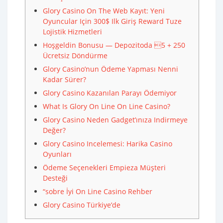
Glory Casino On The Web Kayıt: Yeni
Oyuncular Için 300$ Ilk Giriş Reward Tuze
Lojistik Hizmetleri
Hoşgeldin Bonusu — Depozitoda 5 + 250
Ücretsiz Döndürme
Glory Casino’nun Ödeme Yapması Nenni
Kadar Sürer?
Glory Casino Kazanılan Parayı Ödemiyor
What Is Glory On Line On Line Casino?
Glory Casino Neden Gadget’ınıza Indirmeye
Değer?
Glory Casino Incelemesi: Harika Casino
Oyunları
Ödeme Seçenekleri Empieza Müşteri
Desteği
“sobre İyi On Line Casino Rehber
Glory Casino Türkiye’de