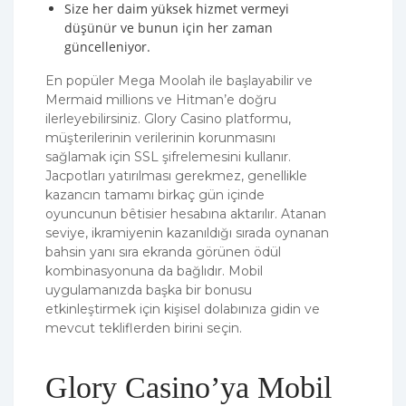
Size her daim yüksek hizmet vermeyi
düşünür ve bunun için her zaman
güncelleniyor.
En popüler Mega Moolah ile başlayabilir ve
Mermaid millions ve Hitman’e doğru
ilerleyebilirsiniz. Glory Casino platformu,
müşterilerinin verilerinin korunmasını
sağlamak için SSL şifrelemesini kullanır.
Jacpotları yatırılması gerekmez, genellikle
kazancın tamamı birkaç gün içinde
oyuncunun bêtisier hesabına aktarılır. Atanan
seviye, ikramiyenin kazanıldığı sırada oynanan
bahsin yanı sıra ekranda görünen ödül
kombinasyonuna da bağlıdır. Mobil
uygulamanızda başka bir bonusu
etkinleştirmek için kişisel dolabınıza gidin ve
mevcut tekliflerden birini seçin.
Glory Casino’ya Mobil