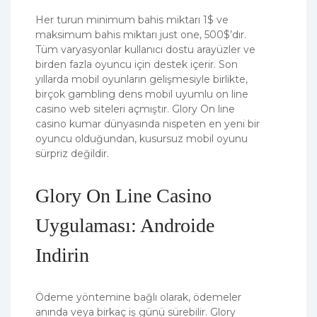
Her turun minimum bahis miktarı 1$ ve
maksimum bahis miktarı just one, 500$’dır.
Tüm varyasyonlar kullanıcı dostu arayüzler ve
birden fazla oyuncu için destek içerir. Son
yıllarda mobil oyunların gelişmesiyle birlikte,
birçok gambling dens mobil uyumlu on line
casino web siteleri açmıştır. Glory On line
casino kumar dünyasında nispeten en yeni bir
oyuncu olduğundan, kusursuz mobil oyunu
sürpriz değildir.
Glory On Line Casino
Uygulaması: Androide
Indirin
Ödeme yöntemine bağlı olarak, ödemeler
anında veya birkaç iş günü sürebilir. Glory