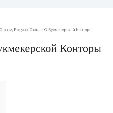
 Ставки, Бонусы, Отзывы О Букмекерской Конторе
укмекерской Конторы