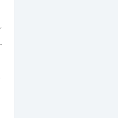
ые
у
ым
т
а