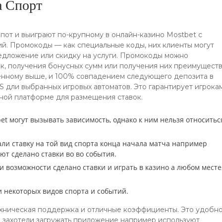
а Спорт
пот и выиграют по-крупному в онлайн-казино Mostbet с
й. Промокоды — как специальные коды, них клиенты могут
редложение или скидку на услуги. Промокоды можно
к, получения бонусных сумм или получения них преимуществ
енному выше, и 100% совпадением следующего депозита в
 дли выбранных игровых автоматов. Это гарантирует игрока
ной платформе для размещения ставок.
et могут вызывать зависимость, однако к ним нельзя относитьс
али ставку на той вид спорта конца начала матча например
яют сделано ставки во во события.
и возможности сделано ставки и играть в казино а любом месте
 некоторых видов спорта и событий.
техническая поддержка и отличные коэффициенты. Это удобн
е захотели загружать приложение например используют