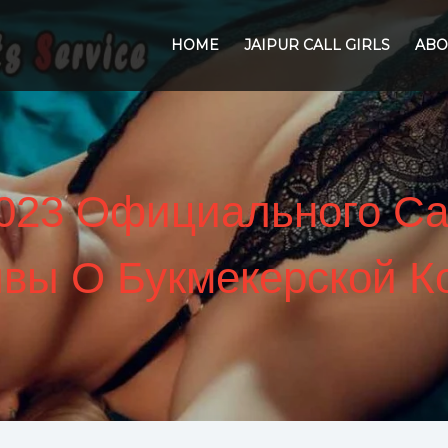
HOME
JAIPUR CALL GIRLS
ABO
2023 Официального Сай
вы О Букмекерской К