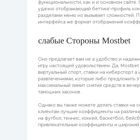
функциональности, как и и основном сайте.
удачно отображающий беттинг-профиль ком
разделами меню но вызывает сложностей. П
интерфейса же формат отображения коэфф
слабые Стороны Mostbet
Оно предлагает вам не а удобство и надеж
игру настоящей удовольствием. Да, Mostbet 
виртуальный спорт, ставки на киберспорт а 
развлечениями, которые либо предложить эт
максимальный лимит снятия средств в вечер.
тамошних законов.
Однако вы также можете делать ставки на с
клиентам лучшие коэффициенты на различны
на футбол, теннис, хоккей, баскетбол, бейс
привлекательные коэффициенты и широкий 