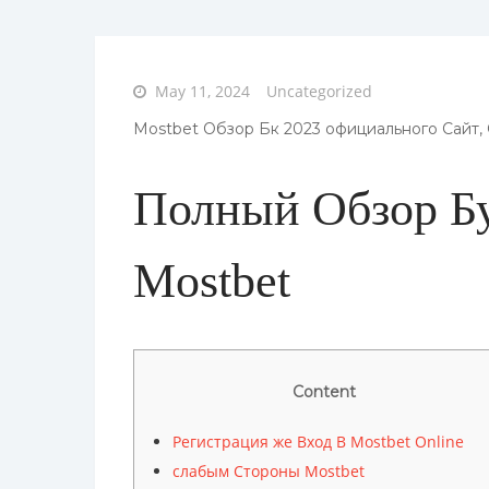
Posted
May 11, 2024
Uncategorized
on
Mostbet Обзор Бк 2023 официального Сайт,
Полный Обзор Б
Mostbet
Content
Регистрация же Вход В Mostbet Online
слабым Стороны Mostbet