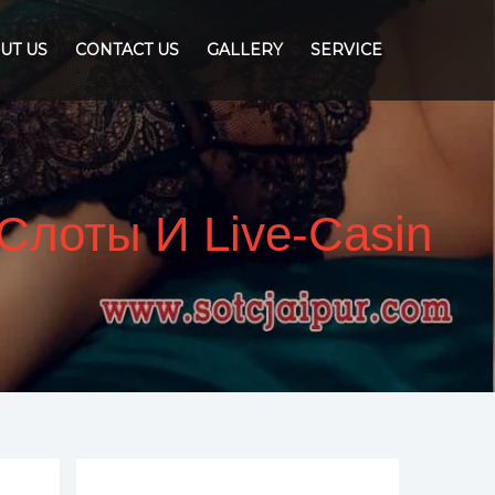
UT US
CONTACT US
GALLERY
SERVICE
Слоты И Live-Casin