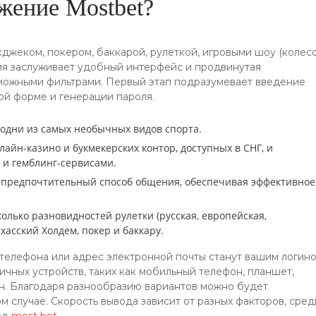
жение Mostbet?
джеком, покером, баккарой, рулеткой, игровыми шоу (колес
ния заслуживает удобный интерфейс и продвинутая
зможными фильтрами. Первый этап подразумевает введение
ой форме и генерации пароля.
 одни из самых необычных видов спорта.
лайн-казино и букмекерских контор, доступных в СНГ, и
 и гемблинг-сервисами.
 предпочтительный способ общения, обеспечивая эффективное
олько разновидностей рулетки (русская, европейская,
хасский Холдем, покер и баккару.
телефона или адрес электронной почты станут вашим логин
личных устройств, таких как мобильный телефон, планшет,
ин. Благодаря разнообразию вариантов можно будет
м случае. Скорость вывода зависит от разных факторов, сред
од
most bet
.