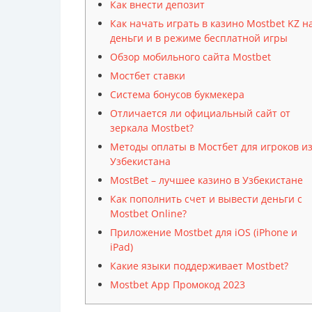
Как внести депозит
Как начать играть в казино Mostbet KZ н
деньги и в режиме бесплатной игры
Обзор мобильного сайта Mostbet
Мостбет ставки
Система бонусов букмекера
Отличается ли официальный сайт от
зеркала Mostbet?
Методы оплаты в Мостбет для игроков и
Узбекистана
MostBet – лучшее казино в Узбекистане
Как пополнить счет и вывести деньги с
Mostbet Online?
Приложение Mostbet для iOS (iPhone и
iPad)
Какие языки поддерживает Mostbet?
Mostbet App Промокод 2023