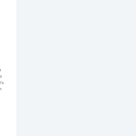
л
в
а
ть
и