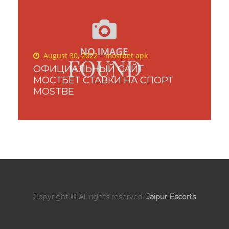
Posted
August 30, 2022
mostbet apk
on
ОФИЦИАЛЬНЫЙ САЙТ
МОСТБЕТ СТАВКИ НА СПОРТ
MOSTBE
Copyright © All rights reserved.
Jaipur Escorts