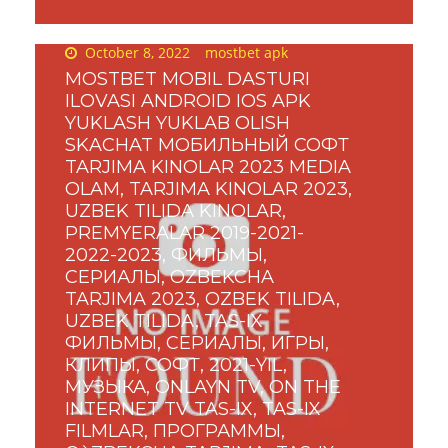
Posted
October 8, 2022
mostbet apk
on
MOSTBET MOBIL DASTURI
ILOVASI ANDROID IOS APK
YUKLASH YUKLAB OLISH
SKACHAT МОБИЛЬНЫЙ СОФТ
TARJIMA KINOLAR 2023 MEDIA
OLAM, TARJIMA KINOLAR 2023,
UZBEK TILIDA KINOLAR,
PREMYERALAR 2019-2021-
2022-2023, ФИЛЬМЫ,
СЕРИАЛЫ, OZBEKCHA
TARJIMA 2023, OZBEK TILIDA,
UZBEK TILIDA, TAS-IX
ФИЛЬМЫ, СЕРИАЛЫ, ИГРЫ,
КЛИПЫ, СОФТ, 2021-YIL,
МУЗЫКА, ONLAYN TV, ON THE
INTERNET TV TAS-IX, TAS-IX
FILMLAR, ПРОГРАММЫ,