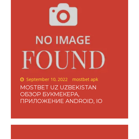
Posted
September 10, 2022
mostbet apk
on
MOSTBET UZ UZBEKISTAN
ОБЗОР БУКМЕКЕРА,
ПРИЛОЖЕНИЕ ANDROID, IO