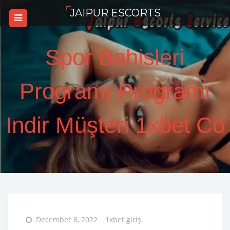
Skip
JAIPUR ESCORTS
to
content
Spor Bahisleri
Programı Programı
Indir Müşteri 1xbet Co
Posted
December 8, 2022
1xbet giriş
on