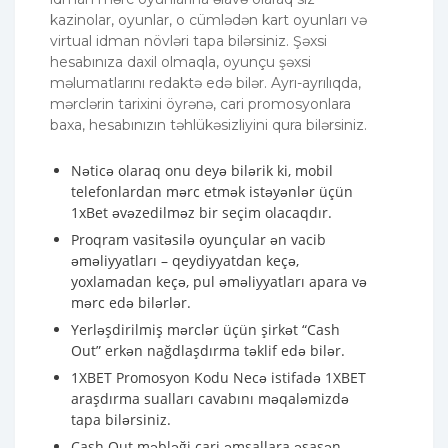
kazinolar, oyunlar, o cümlədən kart oyunları və
virtual idman növləri tapa bilərsiniz. Şəxsi
hesabınıza daxil olmaqla, oyunçu şəxsi
məlumatlarını redaktə edə bilər. Ayrı-ayrılıqda,
mərclərin tarixini öyrənə, cari promosyonlara
baxa, hesabınızın təhlükəsizliyini qura bilərsiniz.
Nəticə olaraq onu deyə bilərik ki, mobil
telefonlardan mərc etmək istəyənlər üçün
1xBet əvəzedilməz bir seçim olacaqdır.
Proqram vasitəsilə oyunçular ən vacib
əməliyyatları – qeydiyyatdan keçə,
yoxlamadan keçə, pul əməliyyatları apara və
mərc edə bilərlər.
Yerləşdirilmiş mərclər üçün şirkət “Cash
Out” erkən nağdlaşdırma təklif edə bilər.
1XBET Promosyon Kodu Necə istifadə 1XBET
araşdırma sualları cavabını məqaləmizdə
tapa bilərsiniz.
Cash Out məbləği cari əmsallara əsasən