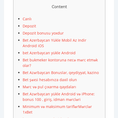
Content
Canlı
Depozit
Depozit bonusu yoxdur
Bet Azerbaycan Yükle Mobil Az Indir
Android iOS
bet Azerbaycan yükle Android
Bet bukmeker kontoruna necə mərc etmək
olar?
Bet Azərbaycan Bonuslar, qeydiyyat, kazino
Bet şəxsi hesabınıza daxil olun
Mərc və pul çıxarma qaydaları
Bet Azərbaycan yükle Android və iPhone:
bonus 100 , giriş, idman mərcləri
Minimum və maksimum tariflərMərclər
1xBet