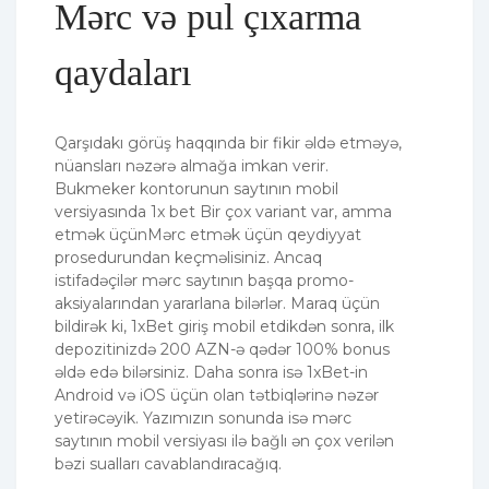
Mərc və pul çıxarma
qaydaları
Qarşıdakı görüş haqqında bir fikir əldə etməyə,
nüansları nəzərə almağa imkan verir.
Bukmeker kontorunun saytının mobil
versiyasında 1x bet Bir çox variant var, amma
etmək üçünMərc etmək üçün qeydiyyat
prosedurundan keçməlisiniz. Ancaq
istifadəçilər mərc saytının başqa promo-
aksiyalarından yararlana bilərlər. Maraq üçün
bildirək ki, 1xBet giriş mobil etdikdən sonra, ilk
depozitinizdə 200 AZN-ə qədər 100% bonus
əldə edə bilərsiniz. Daha sonra isə 1xBet-in
Android və iOS üçün olan tətbiqlərinə nəzər
yetirəcəyik. Yazımızın sonunda isə mərc
saytının mobil versiyası ilə bağlı ən çox verilən
bəzi sualları cavablandıracağıq.