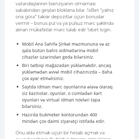
vətəndaşlarının lisenziyanın olmaması
səbəbindən girişləri bloklana bilər. 1xBet “yalnız
ona görə” təkrar depozitlər üçün bonuslar
vermir – bonus pul və ya pulsuz mərc şəklində
alınan mükafatlar mərc tələb edir 1xbet login.
Mobil Ana Səhifə Şirkət məzmununa və az
qala bütün bahis xidmətlərinə mobil
cihazlar üzərindən gedə bilərsiniz.
Biri tətbiqi mağazadan yükləməkdir, ancaq
yükləmədən əvvəl mobil cihazınızda – daha
çox ayar etməlisiniz.
Saytda idman mərc oyunlarına əlavə olaraq
siz kazinolar, oyunlar, o cümlədən kart
oyunları və virtual idman növləri tapa
bilərsiniz.
Hazırda bukmeker kontorundan 400
mindən çox daimi ziyarətçi istifadə edir.
Onu əldə etmək üçün bir hesab açmalı və