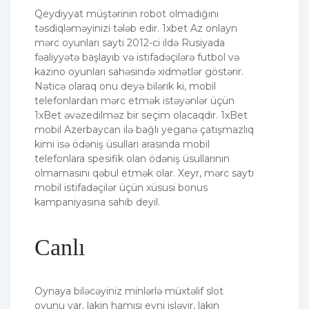
Qeydiyyat müştərinin robot olmadığını
təsdiqləməyinizi tələb edir. 1xbet Az onlayn
mərc oyunları sayti 2012-ci ildə Rusiyada
fəaliyyətə başlayıb və istifadəçilərə futbol və
kazino oyunları sahəsində xidmətlər göstərir.
Nəticə olaraq onu deyə bilərik ki, mobil
telefonlardan mərc etmək istəyənlər üçün
1xBet əvəzedilməz bir seçim olacaqdır. 1xBet
mobil Azerbaycan ilə bağlı yeganə çatışmazlıq
kimi isə ödəniş üsulları arasında mobil
telefonlara spesifik olan ödəniş üsullarının
olmamasını qəbul etmək olar. Xeyr, mərc saytı
mobil istifadəçilər üçün xüsusi bonus
kampaniyasına sahib deyil.
Canlı
Oynaya biləcəyiniz minlərlə müxtəlif slot
oyunu var, lakin hamısı eyni işləyir, lakin