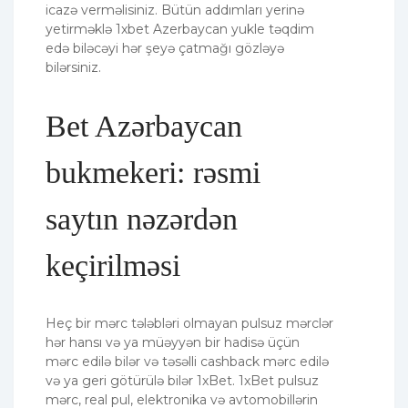
icazə verməlisiniz. Bütün addımları yerinə
yetirməklə 1xbet Azerbaycan yukle təqdim
edə biləcəyi hər şeyə çatmağı gözləyə
bilərsiniz.
Bet Azərbaycan
bukmekeri: rəsmi
saytın nəzərdən
keçirilməsi
Heç bir mərc tələbləri olmayan pulsuz mərclər
hər hansı və ya müəyyən bir hadisə üçün
mərc edilə bilər və təsəlli cashback mərc edilə
və ya geri götürülə bilər 1xBet. 1xBet pulsuz
mərc, real pul, elektronika və avtomobillərin