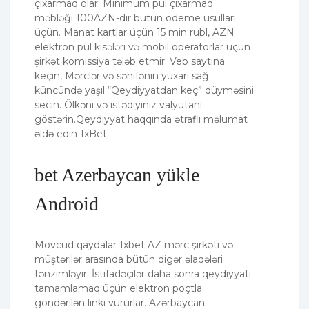
çıxarmaq olar. Minimum pul çixarmaq
məbləği 100AZN-dir bütün odeme üsullari
üçün. Manat kartlar üçün 15 min rubl, AZN
elektron pul kisələri və mobil operatorlar üçün
şirkət komissiya tələb etmir. Veb saytına
keçin, Mərclər və səhifənin yuxarı sağ
küncündə yaşıl “Qeydiyyatdan keç” düyməsini
secin. Ölkəni və istədiyiniz valyutanı
göstərin.Qeydiyyat haqqında ətraflı məlumat
əldə edin 1xBet.
bet Azerbaycan yükle
Android
Mövcud qaydalar 1xbet AZ mərc şirkəti və
müştərilər arasında bütün digər əlaqələri
tənzimləyir. İstifadəçilər daha sonra qeydiyyatı
tamamlamaq üçün elektron poçtla
göndərilən linki vururlar. Azərbaycan