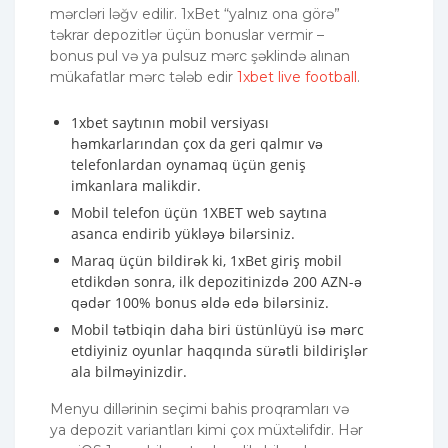
mərcləri ləğv edilir. 1xBet “yalnız ona görə”
təkrar depozitlər üçün bonuslar vermir –
bonus pul və ya pulsuz mərc şəklində alınan
mükafatlar mərc tələb edir
1xbet live football
.
1xbet saytının mobil versiyası
həmkarlarından çox da geri qalmır və
telefonlardan oynamaq üçün geniş
imkanlara malikdir.
Mobil telefon üçün 1XBET web saytına
asanca endirib yükləyə bilərsiniz.
Maraq üçün bildirək ki, 1xBet giriş mobil
etdikdən sonra, ilk depozitinizdə 200 AZN-ə
qədər 100% bonus əldə edə bilərsiniz.
Mobil tətbiqin daha biri üstünlüyü isə mərc
etdiyiniz oyunlar haqqında sürətli bildirişlər
ala bilməyinizdir.
Menyu dillərinin seçimi bahis proqramları və
ya depozit variantları kimi çox müxtəlifdir. Hər