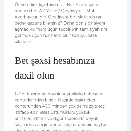
Ümid edirik ki, etdiyimiz… Bet Azerbaycan
bonusu bet AZ Yukle / Qeydiyyat – Mobi
Azerbaycan bet Qeydiyyat bet slotlarda nə
qədər qazana bilərsiniz? Daha geniş bir siyahı
açmaq və mərc üçün tədbirlərin tam siyahısını
görmək üçün hər hansı bir hadisəyə basa
bilərsiniz.
Bet şəxsi hesabınıza
daxil olun
1xBet kazino ən böyük beynəlxalq bukmeker
kontorlarından biridir. Hazırda bukmeker
kontorundan 400 mindən çox daimi ziyarətçi
istifadə edir. Əsas üstünlüklərə yüksək
əmsallar, idman və digər tədbirlərin böyük
seçimi və zəngin bonus seçimi daxildir. Saytda
idman mərc oyunlarına əlavə olaraq siz