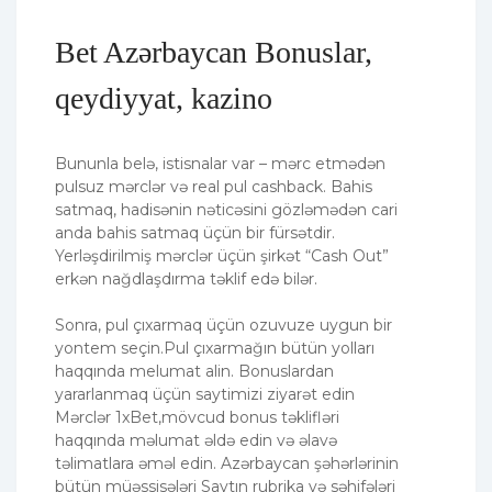
Bet Azərbaycan Bonuslar,
qeydiyyat, kazino
Bununla belə, istisnalar var – mərc etmədən
pulsuz mərclər və real pul cashback. Bahis
satmaq, hadisənin nəticəsini gözləmədən cari
anda bahis satmaq üçün bir fürsətdir.
Yerləşdirilmiş mərclər üçün şirkət “Cash Out”
erkən nağdlaşdırma təklif edə bilər.
Sonra, pul çıxarmaq üçün ozuvuze uygun bir
yontem seçin.Pul çıxarmağın bütün yolları
haqqında melumat alin. Bonuslardan
yararlanmaq üçün saytimizi ziyarət edin
Mərclər 1xBet,mövcud bonus təklifləri
haqqında məlumat əldə edin və əlavə
təlimatlara əməl edin. Azərbaycan şəhərlərinin
bütün müəssisələri Saytın rubrika və səhifələri