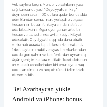
Veb saytına keçin, Mərclər və səhifənin yuxarı
sağ küncündə yaşıl “Qeydiyyatdan keç”
düyməsini secin. 100 dollara qədər bonus əldə
edin Bundan sonra, mərc yerləşdirə və şəxsi
hesabınızın bütün funksiyalarından istifadə
edə biləcəksiniz. Əgər oyunçunun artıq bir
hesabı varsa, sistemdə avtorizasiya kifayət
edəcəkdir. Qeydiyyat haqqında daha ətraflı
məlumatı burada tapa bilərsinizbu material.
1xbet saytının mobil versiyası həmkarlarından
çox da geri qalmır və telefonlardan oynamaq
üçün geniş imkanlara malikdir. 1xbet slotunun
ən maraqlı cəhətlərindən biri onun oynamaq
çox asan olması və heç bir xüsusi təlim tələb
etməməsidir.
Bet Azərbaycan yükle
Android və iPhone: bonus