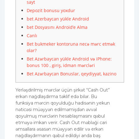
sayt
Depozit bonusu yoxdur
bet Azerbaycan yükle Android
bet Dosyasını Android’e Alma
Canlı
Bet bukmeker kontoruna necə mərc etmək
olar?
Bet Azərbaycan yükle Android və iPhone:
bonus 100 , giriş, idman mərcləri
Bet Azərbaycan Bonuslar, qeydiyyat, kazino
Yerləşdirilmiş mərclər üçün şirkət “Cash Out”
erkən nağdlaşdırma təklif edə bilər. Bu
funksiya mərcin qoyulduğu hadisənin yekun
nəticəsi müəyyən edilməmişdən əvvəl
qoyulmuş mərclərin hesablaşmasını qəbul
etməyə imkan verir. Cash Out məbləği cari
əmsallara əsasən müəyyən edilir və erkən
nağdlaşdırmanın qəbul edildiyi anda baş