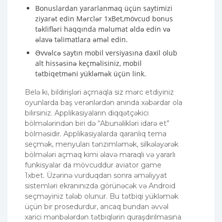
Bonuslardan yararlanmaq üçün saytimizi
ziyarət edin Mərclər 1xBet,mövcud bonus
təklifləri haqqında məlumat əldə edin və
əlavə təlimatlara əməl edin.
Əvvəlcə saytın mobil versiyasına daxil olub
alt hissəsinə keçməlisiniz, mobil
tətbiqetməni yükləmək üçün link.
Belə ki, bildirişləri açmaqla siz mərc etdiyiniz
oyunlarda baş verənlərdən anında xəbərdar ola
bilirsiniz. Applikasiyaların diqqətçəkici
bölmələrindən biri də “Abunəlikləri idarə et”
bölməsidir. Applikasiyalarda qaranlıq tema
seçmək, menyuları tənzimləmək, silkələyərək
bölmələri açmaq kimi əlavə maraqlı və yararlı
funkisyalar da mövcuddur aviator game
1xbet. Üzərinə vurduqdan sonra əməliyyat
sistemləri ekranınızda görünəcək və Android
seçməyiniz tələb olunur. Bu tətbiqi yükləmək
üçün bir prosedurdur, ancaq bundan əvvəl
xarici mənbələrdən tətbiqlərin quraşdırılmasına